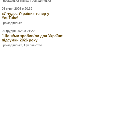
Громадська думка
,
Громадянська
05 січня 2026 о 20:39
«7 чудес України» тепер у
YouTube!
Громадянська
29 грудня 2025 о 21:22
"Що я/ми зробив/ли для України:
підсумки 2026 року
Громадянська
,
Суспільство