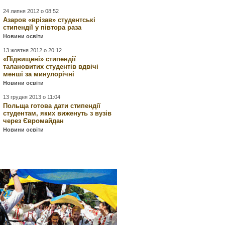
24 липня 2012 о 08:52
Азаров «врізав» студентські
стипендії у півтора раза
Новини освіти
13 жовтня 2012 о 20:12
«Підвищені» стипендії
талановитих студентів вдвічі
менші за минулорічні
Новини освіти
13 грудня 2013 о 11:04
Польща готова дати стипендії
студентам, яких виженуть з вузів
через Євромайдан
Новини освіти