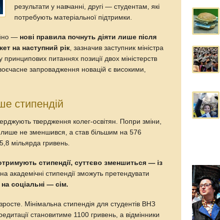
результати у навчанні, другі — студентам, які
потребують матеріальної підтримки.
ійно —
нові правила почнуть діяти лише після
ет на наступний рік
, зазначив заступник міністра
у принципових питаннях позиції двох міністерств
своєчасне запровадження новацій є високими,
ше стипендій
тверджують твердження колег-освітян. Попри зміни,
 лише не зменшився, а став більшим на 576
 5,8 мільярда гривень.
 отримують стипендії, суттєво зменшиться — із
 на академічні стипендії зможуть претендувати
а
на соціальні — сім.
зросте. Мінімальна стипендія для студентів ВНЗ
кредитації становитиме 1100 гривень, а відмінники