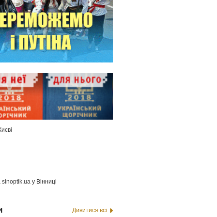
Києві
а
sinoptik.ua
у Вінниці
и
Дивитися всі