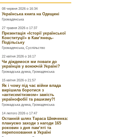
08 червня 2026 о 16:34
Українська книга на Одещині
Громадянська
27 травня 2026 о 17:37
Презентація «Історії української
Конституції» в Камʼянець-
Подільську
Громадянська
,
Суспільство
22 квітня 2026 о 16:17
Чи діждемося ми поваги до
українців у воюючій Україні?
Громадська думка
,
Громадянська
15 квітня 2026 о 21:57
Як і чому під час війни влада
вирішила боротися з
«антисемітизмом» замість
українофобії та рашизму?!
Громадська думка
,
Громадянська
14 лютого 2026 о 17:47
Останній шлях Тараса Шевченка:
плануємо заходи з нагоди 165
роковин з дня памʼяті та
перепоховання в Україні