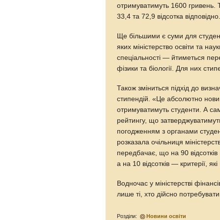
отримуватимуть 1600 гривень. 
33,4 та 72,9 відсотка відповідно
Ще більшими є суми для студен
яких міністерство освіти та на
спеціальності — йтиметься пере
фізики та біології. Для них сти
Також зміниться підхід до визн
стипендій. «Це абсолютно новий
отримуватимуть студенти. А сам
рейтингу, що затверджуватимут
погодженням з органами студен
розказала очільниця міністерств
передбачає, що на 90 відсотків
а на 10 відсотків — критерії, як
Водночас у міністерстві фінанс
лише ті, хто дійсно потребуват
Розділи:
Новини освіти