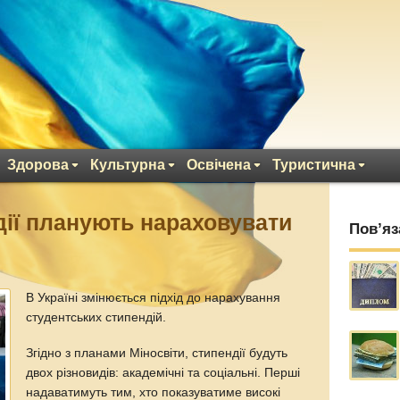
Здорова
Культурна
Освічена
Туристична
дії планують нараховувати
Пов’яз
В Україні змінюється підхід до нарахування
студентських стипендій.
Згідно з планами Міносвіти, стипендії будуть
двох різновидів: академічні та соціальні. Перші
надаватимуть тим, хто показуватиме високі