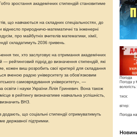
Тобто зростання академічних стипендій становитиме
.
тів, що навчаються на складних спеціальностях, до
уки віднесло природничо-математичні та інженерні
дусім, про майбутніх вчителів математики, хімії,
пендії складатимуть 2036 гривень.
ачення тих, хто заслуговує на отримання академічних
 — рейтинговий підхід до визначення стипендій, які
е, кожен виш розробить свої критерії для складання
ься вченою радою університету за обов'язковим
Погода
тського самоврядування університету», —
Погода у
вологість:
а освіти і науки України Лілія Гриневич. Вона також
 місце в рейтингу визначатиме навчальна успішність,
тиск:
і визначить ВНЗ.
вітер:
ів додають, що соціальні стипендії отримуватимуть
Погода н
име державної підтримки.
Новин