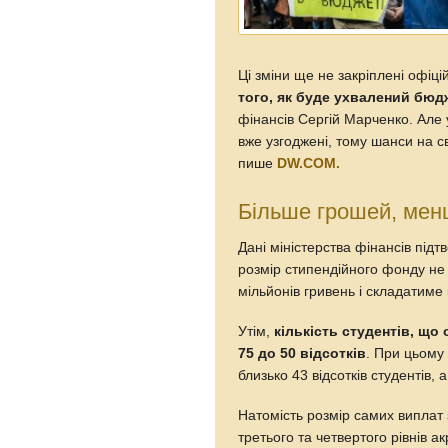
Ці зміни ще не закріплені офіц
того, як буде ухвалений бюдж
фінансів Сергій Марченко. Але 
вже узгоджені, тому шанси на 
пише
DW.COM.
Більше грошей, мен
Дані міністерства фінансів під
розмір стипендійного фонду не
мільйонів гривень і складатиме
Утім,
кількість студентів, що
75 до 50 відсотків
. При цьому
близько 43 відсотків студентів, 
Натомість розмір самих виплат 
третього та четвертого рівнів а