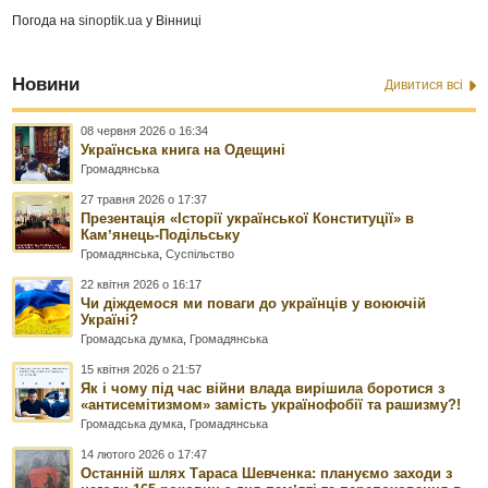
Погода на
sinoptik.ua
у Вінниці
Новини
Дивитися всі
08 червня 2026 о 16:34
Українська книга на Одещині
Громадянська
27 травня 2026 о 17:37
Презентація «Історії української Конституції» в
Камʼянець-Подільську
Громадянська
,
Суспільство
22 квітня 2026 о 16:17
Чи діждемося ми поваги до українців у воюючій
Україні?
Громадська думка
,
Громадянська
15 квітня 2026 о 21:57
Як і чому під час війни влада вирішила боротися з
«антисемітизмом» замість українофобії та рашизму?!
Громадська думка
,
Громадянська
14 лютого 2026 о 17:47
Останній шлях Тараса Шевченка: плануємо заходи з