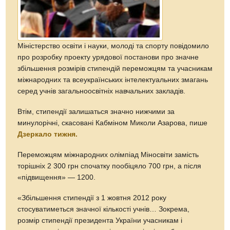
Міністерство освіти і науки, молоді та спорту повідомило
про розробку проекту урядової постанови про значне
збільшення розмірів стипендій переможцям та учасникам
міжнародних та всеукраїнських інтелектуальних змагань
серед учнів загальноосвітніх навчальних закладів.
Втім, стипендії залишаться значно нижчими за
минулорічні, скасовані Кабміном Миколи Азарова, пише
Дзеркало тижня.
Переможцям міжнародних олімпіад Міносвіти замість
торішніх 2 300 грн спочатку пообіцяло 700 грн, а після
«підвищення» — 1200.
«Збільшення стипендії з 1 жовтня 2012 року
стосуватиметься значної кількості учнів… Зокрема,
розмір стипендії президента України учасникам і