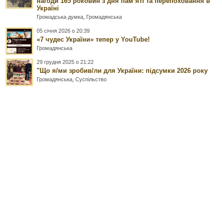
нагоди 165 роковин з дня памʼяті та перепоховання в
Україні
Громадська думка
,
Громадянська
05 січня 2026 о 20:39
«7 чудес України» тепер у YouTube!
Громадянська
29 грудня 2025 о 21:22
"Що я/ми зробив/ли для України: підсумки 2026 року
Громадянська
,
Суспільство