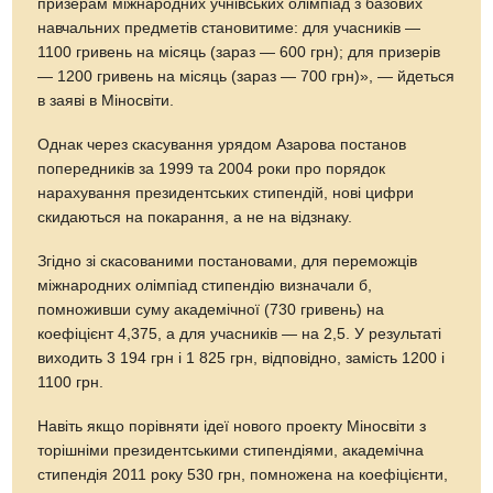
призерам міжнародних учнівських олімпіад з базових
навчальних предметів становитиме: для учасників —
1100 гривень на місяць (зараз — 600 грн); для призерів
— 1200 гривень на місяць (зараз — 700 грн)», — йдеться
в заяві в Міносвіти.
Однак через скасування урядом Азарова постанов
попередників за 1999 та 2004 роки про порядок
нарахування президентських стипендій, нові цифри
скидаються на покарання, а не на відзнаку.
Згідно зі скасованими постановами, для переможців
міжнародних олімпіад стипендію визначали б,
помноживши суму академічної (730 гривень) на
коефіцієнт 4,375, а для учасників — на 2,5. У результаті
виходить 3 194 грн і 1 825 грн, відповідно, замість 1200 і
1100 грн.
Навіть якщо порівняти ідеї нового проекту Міносвіти з
торішніми президентськими стипендіями, академічна
стипендія 2011 року 530 грн, помножена на коефіцієнти,