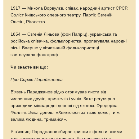
1917 — Микола Ворвулєв, співак, народний артист СРСР.
Соліст Київського оперного театру. Партії: Євгеній
Онєгін, Ріголетто.
1854 — Євгенія Ліньова (фон Папріц), українська та
російська співачка, фольклористка, пропагувала народні
пісні. Вперше у вітчизняній фольклористиці
застосувала фонограф.
Чи знаєте ви що:
Про Сергія Параджанова
В'язень Параджанов рідко отримував листи від
численних друзів, приятелів і учнів. Зате регулярно
приходили міжнародні депеші від якогось Фредеріка
Фелліні. Зміст депеш: «Хвилююся за твою долю, ти ж
велика людина, тримайся».
У в'язниці Параджанов збирав кришки з фольги, якими
тоді закривали молочні пляшки. Він пресував їх у