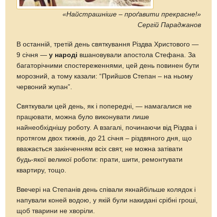
«Найстрашніше – проґавити прекрасне!»
Сергій Параджанов
В останній, третій день святкування Різдва Христового —
9 січня —
у народі
вшановували апостола Стефана. За
багаторічними спостереженнями, цей день повинен бути
морозний, а тому казали: “Прийшов Степан – на ньому
червоний жупан”.
Святкували цей день, як і попередні, — намагалися не
працювати, можна було виконувати лише
найнеобхіднішу роботу. А взагалі, починаючи від Різдва і
протягом двох тижнів, до 21 січня – різдвяного дня, що
вважається закінченням всіх свят, не можна затівати
будь-якої великої роботи: прати, шити, ремонтувати
квартиру, тощо.
Ввечері на Степанів день співали якнайбільше колядок і
напували коней водою, у якій були накидані срібні гроші,
щоб тварини не хворіли.