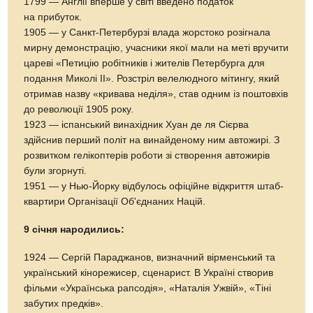
1799 — Англії вперше у світі введено податок
на прибуток.
1905 — у Санкт-Петербурзі влада жорстоко розігнала
мирну демонстрацію, учасники якої мали на меті вручити
цареві «Петицію робітників і жителів Петербурга для
подання Миколі II». Розстріл велелюдного мітингу, який
отримав назву «кривава неділя», став одним із поштовхів
до революції 1905 року.
1923 — іспанський винахідник Хуан де ля Сієрва
здійснив перший політ на винайденому ним автожирі. З
розвитком гелікоптерів роботи зі створення автожирів
були згорнуті.
1951 — у Нью-Йорку відбулось офіційне відкриття штаб-
квартири Організації Об'єднаних Націй.
9 січня народились:
1924 — Сергій Параджанов, визначний вірменський та
український кінорежисер, сценарист. В Україні створив
фільми «Українська рапсодія», «Наталія Ужвій», «Тіні
забутих предків».