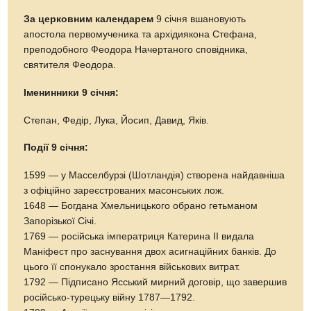
За церковним календарем
9 січня вшановують
апостола первомученика та архідиякона Стефана,
преподобного Феодора Начертаного сповідника,
святителя Феодора.
Іменинники 9 січня:
Степан, Федір, Лука, Йосип, Давид, Яків.
Події 9 січня:
1599 — у Масселбурзі (Шотландія) створена найдавніша
з офіційно зареєстрованих масонських лож.
1648 — Богдана Хмельницького обрано гетьманом
Запорізької Січі.
1769 — російська імператриця Катерина II видала
Маніфест про заснування двох асигнаційних банків. До
цього її спонукало зростання військових витрат.
1792 — Підписано Ясський мирний договір, що завершив
російсько-турецьку війну 1787—1792.