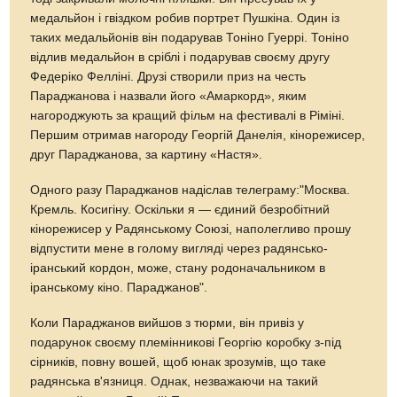
медальйон і гвіздком робив портрет Пушкіна. Один із
таких медальйонів він подарував Тоніно Гуеррі. Тоніно
відлив медальйон в сріблі і подарував своєму другу
Федеріко Фелліні. Друзі створили приз на честь
Параджанова і назвали його «Амаркорд», яким
нагороджують за кращий фільм на фестивалі в Ріміні.
Першим отримав нагороду Георгій Данелія, кінорежисер,
друг Параджанова, за картину «Настя».
Одного разу Параджанов надіслав телеграму:"Москва.
Кремль. Косигіну. Оскільки я — єдиний безробітний
кінорежисер у Радянському Союзі, наполегливо прошу
відпустити мене в голому вигляді через радянсько-
іранський кордон, може, стану родоначальником в
іранському кіно. Параджанов".
Коли Параджанов вийшов з тюрми, він привіз у
подарунок своєму племінникові Георгію коробку з-під
сірників, повну вошей, щоб юнак зрозумів, що таке
радянська в'язниця. Однак, незважаючи на такий