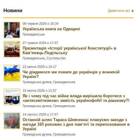
Новини
Дивитися всі
08 червня 2026 о 16:34
Українська книга на Одещині
Громадянська
27 травня 2026 о 17:37
Презентація «Історії української Конституції» в
Камʼянець-Подільську
Громадянська
,
Суспільство
22 квітня 2026 о 16:17
Чи діждемося ми поваги до українців у воюючій
Україні?
Громадська думка
,
Громадянська
15 квітня 2026 о 21:57
Як і чому під час війни влада вирішила боротися з
«антисемітизмом» замість українофобії та рашизму?!
Громадська думка
,
Громадянська
14 лютого 2026 о 17:47
Останній шлях Тараса Шевченка: плануємо заходи з
нагоди 165 роковин з дня памʼяті та перепоховання в
Україні
Громадська думка
,
Громадянська