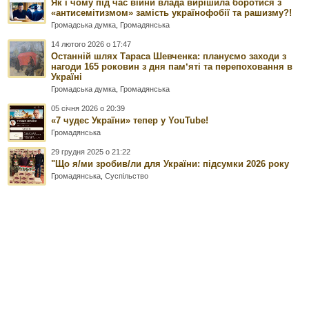
Як і чому під час війни влада вирішила боротися з
«антисемітизмом» замість українофобії та рашизму?!
Громадська думка
,
Громадянська
14 лютого 2026 о 17:47
Останній шлях Тараса Шевченка: плануємо заходи з
нагоди 165 роковин з дня памʼяті та перепоховання в
Україні
Громадська думка
,
Громадянська
05 січня 2026 о 20:39
«7 чудес України» тепер у YouTube!
Громадянська
29 грудня 2025 о 21:22
"Що я/ми зробив/ли для України: підсумки 2026 року
Громадянська
,
Суспільство