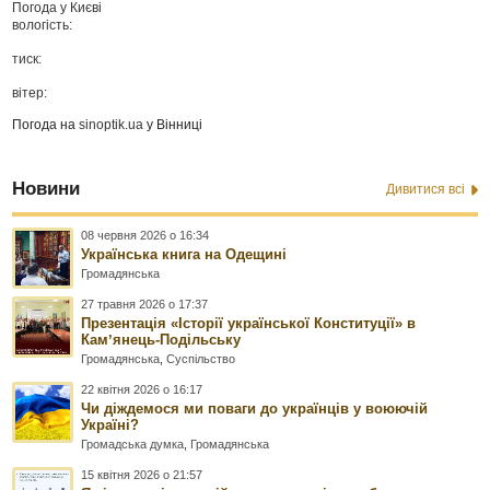
Погода у
Києві
вологість:
тиск:
вітер:
Погода на
sinoptik.ua
у Вінниці
Новини
Дивитися всі
08 червня 2026 о 16:34
Українська книга на Одещині
Громадянська
27 травня 2026 о 17:37
Презентація «Історії української Конституції» в
Камʼянець-Подільську
Громадянська
,
Суспільство
22 квітня 2026 о 16:17
Чи діждемося ми поваги до українців у воюючій
Україні?
Громадська думка
,
Громадянська
15 квітня 2026 о 21:57