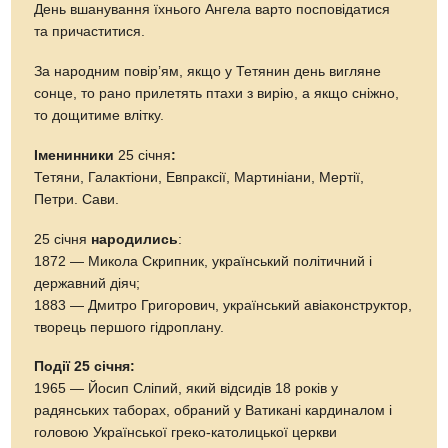
День вшанування їхнього Ангела варто посповідатися
та причаститися.
За народним повір’ям, якщо у Тетянин день вигляне
сонце, то рано прилетять птахи з вирію, а якщо сніжно,
то дощитиме влітку.
Іменинники
25 січня
:
Тетяни, Галактіони, Евпраксії, Мартиніани, Мертії,
Петри. Сави.
25 січня
народились
:
1872 — Микола Скрипник, український політичний і
державний діяч;
1883 — Дмитро Григорович, український авіаконструктор,
творець першого гідроплану.
Події 25 січня:
1965 — Йосип Сліпий, який відсидів 18 років у
радянських таборах, обраний у Ватикані кардиналом і
головою Української греко-католицької церкви