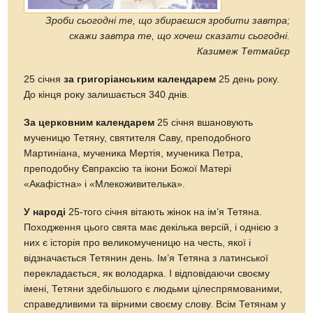
Зроби сьогодні те, що збираєшся зробити завтра;
скажи завтра те, що хочеш сказати сьогодні.
Казимеж Тетмайєр
25 січня
за григоріанським календарем
25 день року.
До кінця року залишається 340 днів.
За церковним календарем
25 січня вшановують
мученицю Тетяну, святителя Саву, преподобного
Мартиніана, мученика Мертія, мученика Петра,
преподобну Євпраксію та ікони Божої Матері
«Акафістна» і «Млекоживителька».
У народі
25-того січня вітають жінок на ім’я Тетяна.
Походження цього свята має декілька версій, і однією з
них є історія про великомученицю на честь, якої і
відзначається Тетянин день. Ім’я Тетяна з латинської
перекладається, як володарка. І відповідаючи своєму
імені, Тетяни здебільшого є людьми цілеспрямованими,
справедливими та вірними своєму слову. Всім Тетянам у