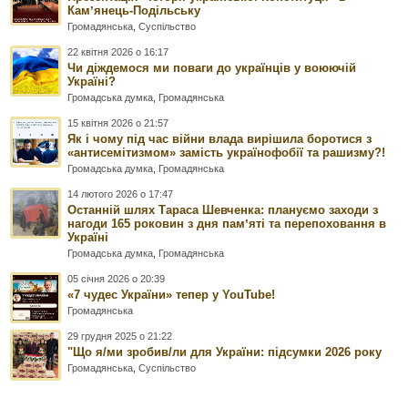
Камʼянець-Подільську
Громадянська
,
Суспільство
22 квітня 2026 о 16:17
Чи діждемося ми поваги до українців у воюючій
Україні?
Громадська думка
,
Громадянська
15 квітня 2026 о 21:57
Як і чому під час війни влада вирішила боротися з
«антисемітизмом» замість українофобії та рашизму?!
Громадська думка
,
Громадянська
14 лютого 2026 о 17:47
Останній шлях Тараса Шевченка: плануємо заходи з
нагоди 165 роковин з дня памʼяті та перепоховання в
Україні
Громадська думка
,
Громадянська
05 січня 2026 о 20:39
«7 чудес України» тепер у YouTube!
Громадянська
29 грудня 2025 о 21:22
"Що я/ми зробив/ли для України: підсумки 2026 року
Громадянська
,
Суспільство