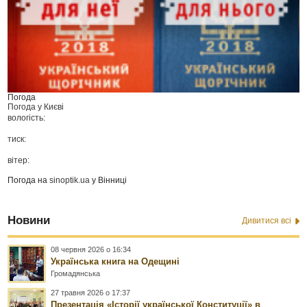
Погода
Погода у
Києві
вологість:
тиск:
вітер:
Погода на
sinoptik.ua
у Вінниці
Новини
Дивитися всі
08 червня 2026 о 16:34
Українська книга на Одещині
Громадянська
27 травня 2026 о 17:37
Презентація «Історії української Конституції» в