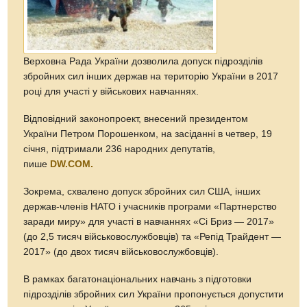
Верховна Рада України дозволила допуск підрозділів
збройних сил інших держав на територію України в 2017
році для участі у військових навчаннях.
Відповідний законопроект, внесений президентом
України Петром Порошенком, на засіданні в четвер, 19
січня, підтримали 236 народних депутатів,
пише
DW.COM.
Зокрема, схвалено допуск збройних сил США, інших
держав-членів НАТО і учасників програми «Партнерство
заради миру» для участі в навчаннях «Сі Бриз — 2017»
(до 2,5 тисяч військовослужбовців) та «Репід Трайдент —
2017» (до двох тисяч військовослужбовців).
В рамках багатонаціональних навчань з підготовки
підрозділів збройних сил України пропонується допустити