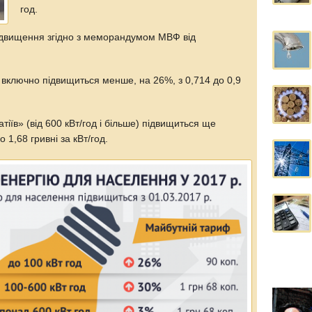
год.
ідвищення згідно з меморандумом МВФ від
 включно підвищиться менше, на 26%, з 0,714 до 0,9
іїв» (від 600 кВт/год і більше) підвищиться ще
 1,68 гривні за кВт/год.