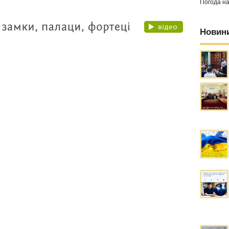
Погода н
Новин