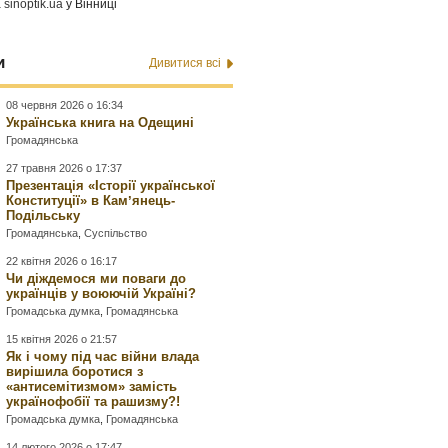
а
sinoptik.ua
у Вінниці
и
Дивитися всі
08 червня 2026 о 16:34
Українська книга на Одещині
Громадянська
27 травня 2026 о 17:37
Презентація «Історії української
Конституції» в Камʼянець-
Подільську
Громадянська
,
Суспільство
22 квітня 2026 о 16:17
Чи діждемося ми поваги до
українців у воюючій Україні?
Громадська думка
,
Громадянська
15 квітня 2026 о 21:57
Як і чому під час війни влада
вирішила боротися з
«антисемітизмом» замість
українофобії та рашизму?!
Громадська думка
,
Громадянська
14 лютого 2026 о 17:47