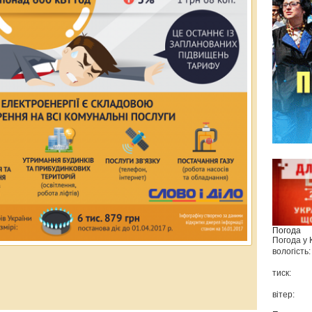
Погода
Погода у
вологість:
тиск:
вітер: