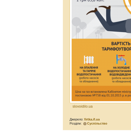
slovoidilo.ua
Джерело:
firtka.if.ua
Розділи:
Суспільство