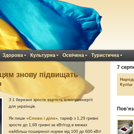
Здорова
Культурна
Освічена
Туристична
7 серп
нцям знову підвищать
Народ
о
Куліш
З 1 березня зросте вартість електроенергії
для українців.
Пов’яз
Як пише «
Слово і діло
», тариф з 1,29 гривні
зросте до 1,68 гривні за кВт/год в межах
найбільш поширеної норми від 100 до 600 кВт/