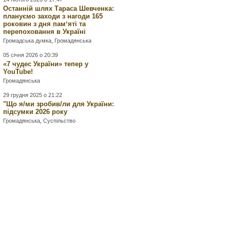
Останній шлях Тараса Шевченка:
плануємо заходи з нагоди 165
роковин з дня памʼяті та
перепоховання в Україні
Громадська думка
,
Громадянська
05 січня 2026 о 20:39
«7 чудес України» тепер у
YouTube!
Громадянська
29 грудня 2025 о 21:22
"Що я/ми зробив/ли для України:
підсумки 2026 року
Громадянська
,
Суспільство