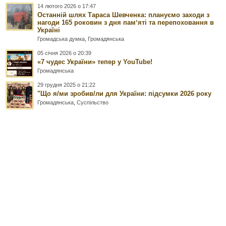
14 лютого 2026 о 17:47
Останній шлях Тараса Шевченка: плануємо заходи з
нагоди 165 роковин з дня памʼяті та перепоховання в
Україні
Громадська думка
,
Громадянська
05 січня 2026 о 20:39
«7 чудес України» тепер у YouTube!
Громадянська
29 грудня 2025 о 21:22
"Що я/ми зробив/ли для України: підсумки 2026 року
Громадянська
,
Суспільство