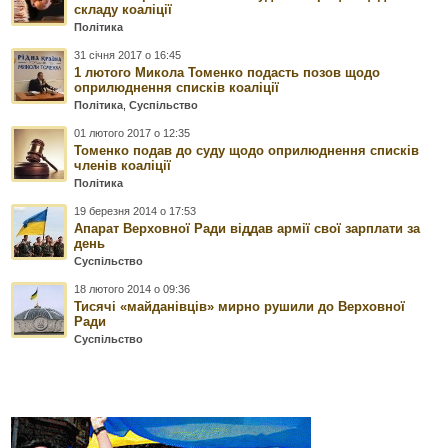
складу коаліції
Політика
31 січня 2017 о 16:45
1 лютого Микола Томенко подасть позов щодо
оприлюднення списків коаліції
Політика
,
Суспільство
01 лютого 2017 о 12:35
Томенко подав до суду щодо оприлюднення списків
членів коаліції
Політика
19 березня 2014 о 17:53
Апарат Верховної Ради віддав армії свої зарплати за
день
Суспільство
18 лютого 2014 о 09:36
Тисячі «майданівців» мирно рушили до Верховної
Ради
Суспільство