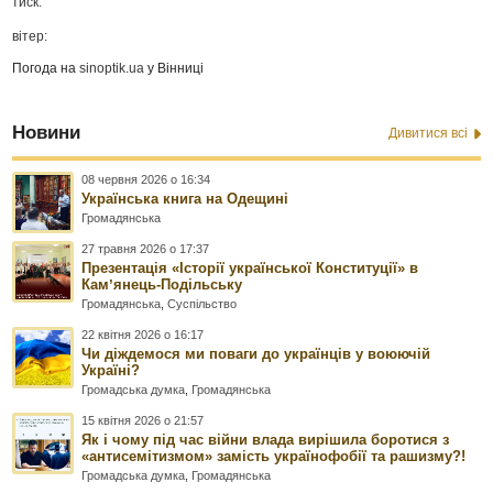
тиск:
вітер:
Погода на
sinoptik.ua
у Вінниці
Новини
Дивитися всі
08 червня 2026 о 16:34
Українська книга на Одещині
Громадянська
27 травня 2026 о 17:37
Презентація «Історії української Конституції» в
Камʼянець-Подільську
Громадянська
,
Суспільство
22 квітня 2026 о 16:17
Чи діждемося ми поваги до українців у воюючій
Україні?
Громадська думка
,
Громадянська
15 квітня 2026 о 21:57
Як і чому під час війни влада вирішила боротися з
«антисемітизмом» замість українофобії та рашизму?!
Громадська думка
,
Громадянська