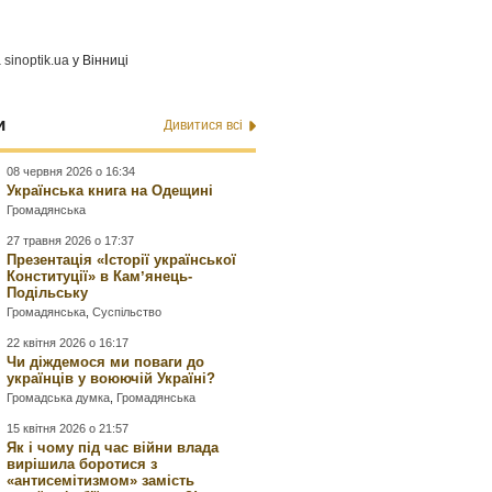
а
sinoptik.ua
у Вінниці
и
Дивитися всі
08 червня 2026 о 16:34
Українська книга на Одещині
Громадянська
27 травня 2026 о 17:37
Презентація «Історії української
Конституції» в Камʼянець-
Подільську
Громадянська
,
Суспільство
22 квітня 2026 о 16:17
Чи діждемося ми поваги до
українців у воюючій Україні?
Громадська думка
,
Громадянська
15 квітня 2026 о 21:57
Як і чому під час війни влада
вирішила боротися з
«антисемітизмом» замість