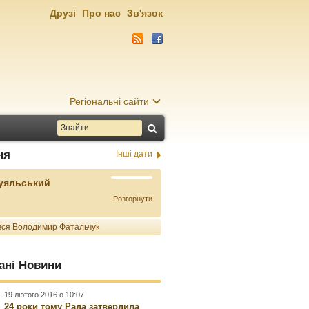
Друзі
Про нас
Зв'язок
Регіональні сайти
ня
Інші дати
Буяльський
Розгорнути
ся Володимир Фатальчук
ані Новини
19 лютого 2016 о 10:07
24 роки тому Рада затвердила