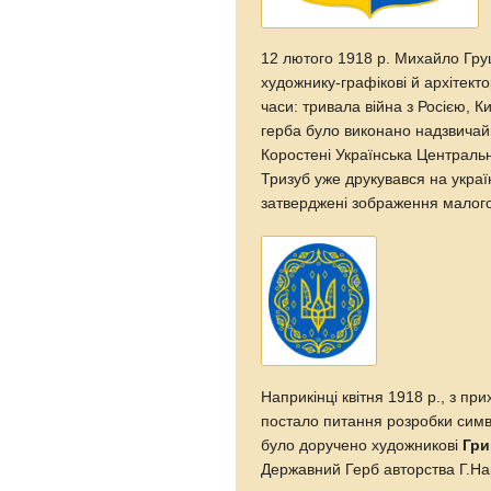
12 лютого 1918 р. Михайло Гру
художнику-графікові й архітект
часи: тривала війна з Росією, К
герба було виконано надзвичайн
Коростені Українська Центральн
Тризуб уже друкувався на украї
затверджені зображення малого 
Наприкінці квітня 1918 р., з п
постало питання розробки симв
було доручено художникові
Гри
Державний Герб авторства Г.На