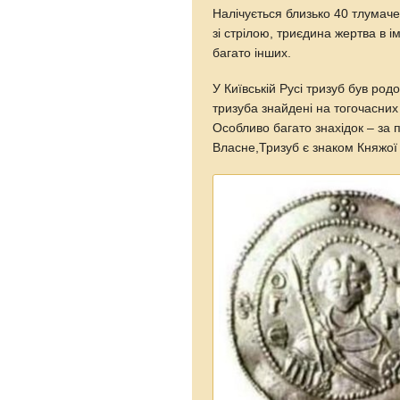
Налічується близько 40 тлумачен
зі стрілою, триєдина жертва в 
багато інших.
У Київській Русі тризуб був ро
тризуба знайдені на тогочасних 
Особливо багато знахідок – за
Власне,Тризуб є знаком Княжо