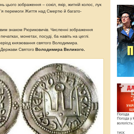
ь цього зображення – сокіл, якір, житній колос, лук
ім’я перемоги Життя над Смертю й багато-
довим знаком Рюриковичів. Численні зображення
печатках, монетах, посуді, ба навіть на цеглі.
 період князювання святого Володимира.
ї Держави Святого
Володимира Великого.
Погода
Погода у
вологість:
тиск: