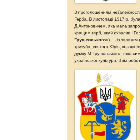
З проголошенням незалежності
Герба. В листопаді 1917 р. бул
Д.Антоновичем, яка мала запро
кращим герб, який схвалив і Г
Грушевського
») — із золотим
тризуба, святого Юрія, козака-з
думку М.Грушевського, така си
української культури. Втім робот