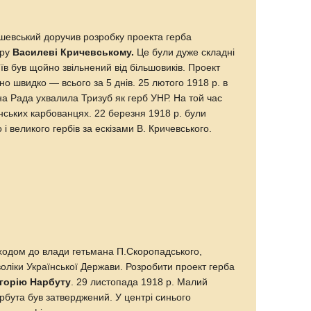
шевський доручив розробку проекта герба
ору
Василеві Кричевському.
Це були дуже складні
иїв був щойно звільнений від більшовиків. Проект
о швидко — всього за 5 днів. 25 лютого 1918 р. в
а Рада ухвалила Тризуб як герб УНР. На той час
нських карбованцях. 22 березня 1918 р. були
і великого гербів за ескізами В. Кричевського.
риходом до влади гетьмана П.Скоропадського,
оліки Української Держави. Розробити проект герба
горію Нарбуту
. 29 листопада 1918 р. Малий
рбута був затверджений. У центрі синього