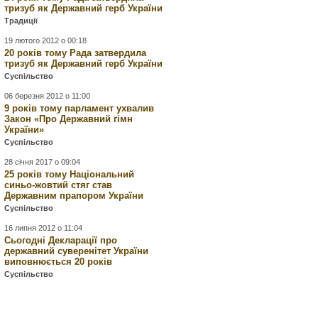
тризуб як Державний герб України
Традиції
19 лютого 2012 о 00:18
20 років тому Рада затвердила
тризуб як Державний герб України
Суспільство
06 березня 2012 о 11:00
9 років тому парламент ухвалив
Закон «Про Державний гімн
України»
Суспільство
28 січня 2017 о 09:04
25 років тому Національний
синьо-жовтий стяг став
Державним прапором України
Суспільство
16 липня 2012 о 11:04
Сьогодні Декларації про
державний суверенітет України
виповнюється 20 років
Суспільство