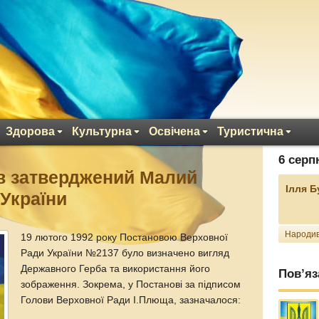
Здорова
Культурна
Освічена
Туристична
6 серп
ув затверджений Малий
Ілля 
України
Народив
19 лютого 1992 року Постановою Верховної
Ради України №2137 було визначено вигляд
Державного Герба та використання його
Пов’яз
зображення. Зокрема, у Постанові за підписом
Голови Верховної Ради І.Плюща, зазначалося: