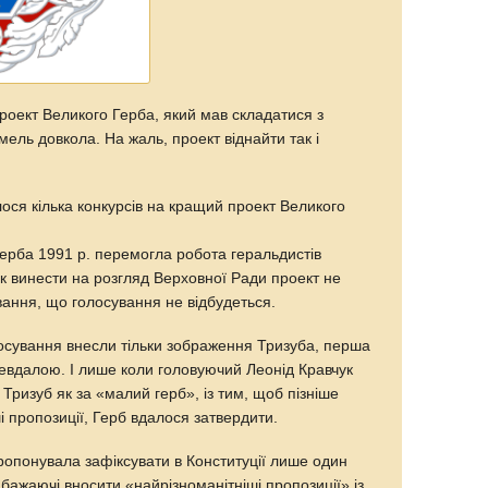
роект Великого Герба, який мав складатися з
мель довкола. На жаль, проект віднайти так і
ося кілька конкурсів на кращий проект Великого
Герба 1991 р. перемогла робота геральдистів
ак винести на розгляд Верховної Ради проект не
ання, що голосування не відбудеться.
лосування внесли тільки зображення Тризуба, перша
евдалою. І лише коли головуючий Леонід Кравчук
Тризуб як за «малий герб», із тим, щоб пізніше
і пропозиції, Герб вдалося затвердити.
пропонувала зафіксувати в Конституції лише один
бажаючі вносити «найрізноманітніші пропозиції» із