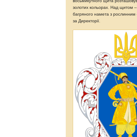
восьмикутного щита розташовув
золотих кольорах. Над щитом –
багряного намета з рослинним 
за Директорії.