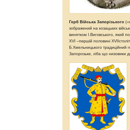
Герб Війська Запорізького
(«
зображений на козацьких військ
винятком І.Виговського, який п
XVI –першій половині XVIIстолі
Б.Хмельницького традиційний г
Запорозьке, хіба що низовики 