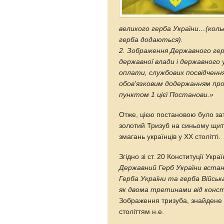
великого герба України…(кол
герба додаються).
2. Зображення Державного гер
державної влади і державного
оплати, службових посвідченн
обов'язковим додержанням пр
пунктом 1 цієї Постанови.»
Отже, цією постановою було за
золотий Тризуб на синьому щит
змагань українців у ХХ столітті.
Згідно зі ст. 20 Конституції Укр
Державний Герб України вста
Герба України та герба Війсь
як двома третинами від конст
Зображення тризуба, знайдене 
століттям н.е.