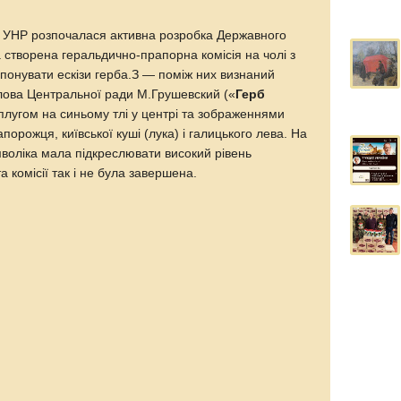
 УНР розпочалася активна розробка Державного
а створена геральдично-прапорна комісія на чолі з
понувати ескізи герба.З — поміж них визнаний
олова Центральної ради М.Грушевский («
Герб
 плугом на синьому тлі у центрі та зображеннями
апорожця, київської куші (лука) і галицького лева. На
мволіка мала підкреслювати високий рівень
а комісії так і не була завершена.