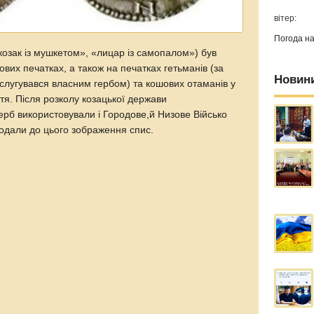
вітер:
Погода н
козак із мушкетом», «лицар із самопалом») був
ових печатках, а також на печатках гетьманів (за
Новин
ослугувався власним гербом) та кошових отаманів у
ття. Після розколу козацької держави
ерб використовували і Городове,й Низове Військо
додали до цього зображення спис.