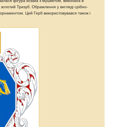
алася фігура козака з мушкетом, виконана в
 золотий Тризуб. Обрамлення у вигляді срібно-
орнаментом. Цей Герб використовувався також і