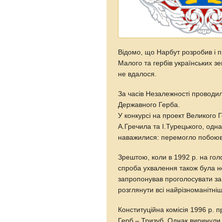
Відомо, що Нарбут розробив і п
Малого та гербів українських зе
не вдалося.
За часів Незалежності проводил
Державного Герба.
У конкурсі на проект Великого 
А.Гречила та І.Турецького, одн
наважилися: перемогло побоюв
Зрештою, коли в 1992 р. на го
спроба ухвалення також була н
запропонував проголосувати за 
розглянути всі найрізноманітніш
Конституційна комісія 1996 р. 
Герб – Тризуб. Однак виринули 