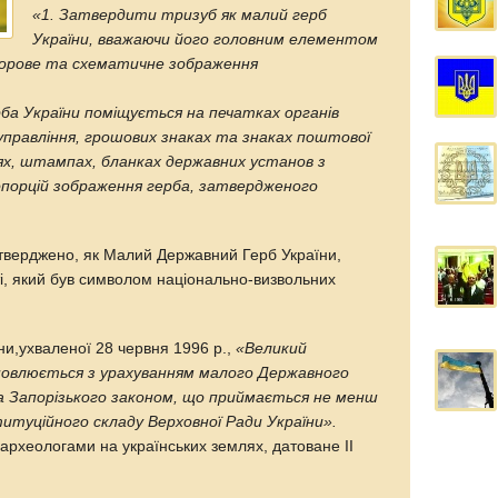
«1. Затвердити тризуб як малий герб
України, вважаючи його головним елементом
ьорове та схематичне зображення
ба України поміщується на печатках органів
 управління, грошових знаках та знаках поштової
ях, штампах, бланках державних установ з
опорцій зображення герба, затвердженого
тверджено, як Малий Державний Герб України,
і, який був символом національно-визвольних
аїни,ухваленої 28 червня 1996 р.,
«Великий
новлюється з урахуванням малого Державного
ка Запорізького законом, що приймається не менш
итуційного складу Верховної Ради України».
археологами на українських землях, датоване ІІ