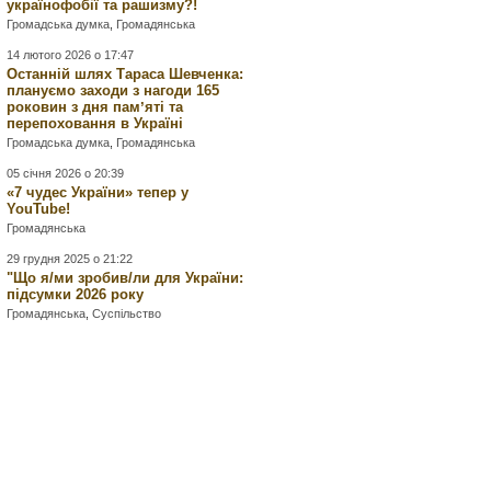
українофобії та рашизму?!
Громадська думка
,
Громадянська
14 лютого 2026 о 17:47
Останній шлях Тараса Шевченка:
плануємо заходи з нагоди 165
роковин з дня памʼяті та
перепоховання в Україні
Громадська думка
,
Громадянська
05 січня 2026 о 20:39
«7 чудес України» тепер у
YouTube!
Громадянська
29 грудня 2025 о 21:22
"Що я/ми зробив/ли для України:
підсумки 2026 року
Громадянська
,
Суспільство