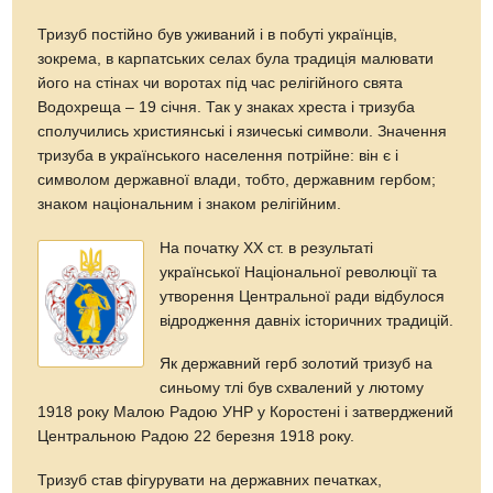
Тризуб постійно був уживаний і в побуті українців,
зокрема, в карпатських селах була традиція малювати
його на стінах чи воротах під час релігійного свята
Водохреща – 19 січня. Так у знаках хреста і тризуба
сполучились християнські і язичеські символи. Значення
тризуба в українського населення потрійне: він є і
символом державної влади, тобто, державним гербом;
знаком національним і знаком релігійним.
На початку ХХ ст. в результаті
української Національної революції та
утворення Центральної ради відбулося
відродження давніх історичних традицій.
Як державний герб золотий тризуб на
синьому тлі був схвалений у лютому
1918 року Малою Радою УНР у Коростені і затверджений
Центральною Радою 22 березня 1918 року.
Тризуб став фігурувати на державних печатках,