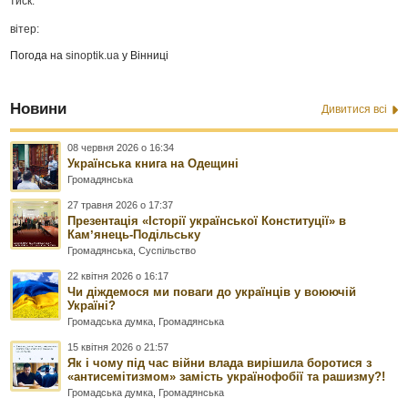
тиск:
вітер:
Погода на
sinoptik.ua
у Вінниці
Новини
Дивитися всі
08 червня 2026 о 16:34
Українська книга на Одещині
Громадянська
27 травня 2026 о 17:37
Презентація «Історії української Конституції» в
Камʼянець-Подільську
Громадянська
,
Суспільство
22 квітня 2026 о 16:17
Чи діждемося ми поваги до українців у воюючій
Україні?
Громадська думка
,
Громадянська
15 квітня 2026 о 21:57
Як і чому під час війни влада вирішила боротися з
«антисемітизмом» замість українофобії та рашизму?!
Громадська думка
,
Громадянська