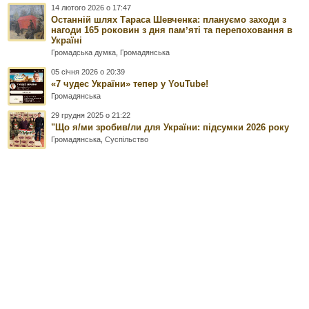
14 лютого 2026 о 17:47
Останній шлях Тараса Шевченка: плануємо заходи з
нагоди 165 роковин з дня памʼяті та перепоховання в
Україні
Громадська думка
,
Громадянська
05 січня 2026 о 20:39
«7 чудес України» тепер у YouTube!
Громадянська
29 грудня 2025 о 21:22
"Що я/ми зробив/ли для України: підсумки 2026 року
Громадянська
,
Суспільство