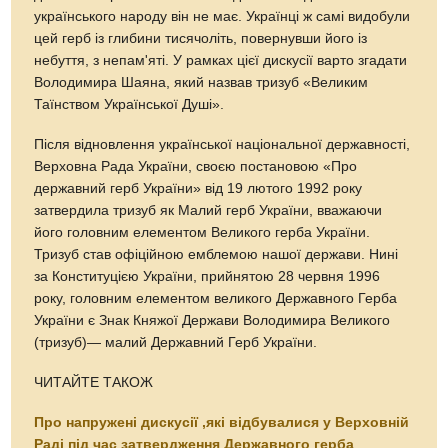
українського народу він не має. Українці ж самі видобули
цей герб із глибини тисячоліть, повернувши його із
небуття, з непам'яті. У рамках цієї дискусії варто згадати
Володимира Шаяна, який назвав тризуб «Великим
Таїнством Української Душі».
Після відновлення української національної державності,
Верховна Рада України, своєю постановою «Про
державний герб України» від 19 лютого 1992 року
затвердила тризуб як Малий герб України, вважаючи
його головним елементом Великого герба України.
Тризуб став офіційною емблемою нашої держави. Нині
за Конституцією України, прийнятою 28 червня 1996
року, головним елементом великого Державного Герба
України є Знак Княжої Держави Володимира Великого
(тризуб)— малий Державний Герб України.
ЧИТАЙТЕ ТАКОЖ
Про напружені дискусії ,які відбувалися у Верховній
Раді під час затвердження Державного герба