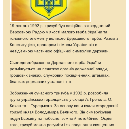
19 лютого 1992 р. тризуб був офіційно затверджений
Верховною Радою у якості малого герба України та
головного елементу великого Державного герба. Разом з
Конституцією, прапором і гімном України він є
невід’ємною частиною офіційної символіки держави.
Сьогодні зображення Державного герба України
розміщується на печатках органів державної влади,
грошових знаках, службових посвідченнях, штампах,
бланках державних установ і т. п.
Зображення сучасного тризуба у 1992 р. розробила
група українських геральдистів у складі А. Гречила, О.
Кохан та І. Турецького. За основу вони взяли стародавній
тризуб князя Володимира Великого. Він символізував
поділ Всесвіту на небесне, земне й потойбічне. Окрім
того, тризуб можна розуміти і як поєднання священних