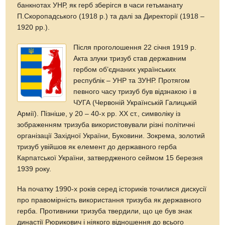
банкнотах УНР, як герб зберігся в часи гетьманату
П.Скоропадського (1918 р.) та далі за Директорії (1918 –
1920 рр.).
Після проголошення 22 січня 1919 р.
Акта злуки тризуб став державним
гербом об’єднаних українських
республік – УНР та ЗУНР. Протягом
певного часу тризуб був відзнакою і в
ЧУГА (Червоній Українській Галицькій
Армії). Пізніше, у 20 – 40-х рр. ХХ ст., символіку із
зображенням тризуба використовували різні політичні
організації Західної України, Буковини. Зокрема, золотий
тризуб увійшов як елемент до державного герба
Карпатської України, затвердженого сеймом 15 березня
1939 року.
На початку 1990-х років серед істориків точилися дискусії
про правомірність використання тризуба як державного
герба. Противники тризуба твердили, що це був знак
династії Рюрикович і ніякого відношення до всього