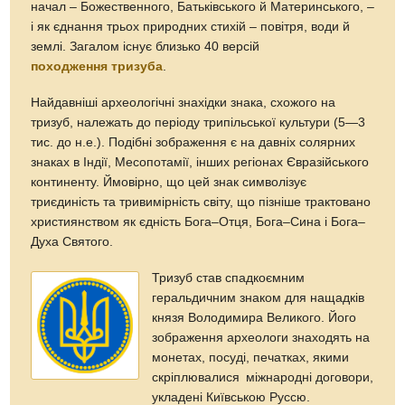
начал – Божественного, Батьківського й Материнського, –
і як єднання трьох природних стихій – повітря, води й
землі. Загалом існує близько 40 версій
походження тризуба
.
Найдавніші археологічні знахідки знака, схожого на
тризуб, належать до періоду трипільської культури (5—3
тис. до н.е.). Подібні зображення є на давніх солярних
знаках в Індії, Месопотамії, інших регіонах Євразійського
континенту. Ймовірно, що цей знак символізує
триєдиність та тривимірність світу, що пізніше трактовано
християнством як єдність Бога–Отця, Бога–Сина і Бога–
Духа Святого.
Тризуб став спадкоємним
геральдичним знаком для нащадків
князя Володимира Великого. Його
зображення археологи знаходять на
монетах, посуді, печатках, якими
скріплювалися міжнародні договори,
укладені Київською Руссю.