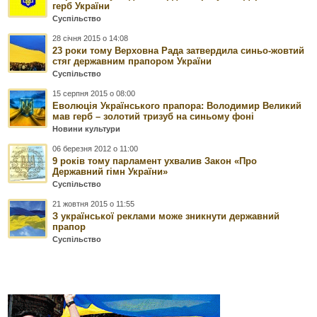
герб України
Суспільство
28 січня 2015 о 14:08
23 роки тому Верховна Рада затвердила синьо-жовтий
стяг державним прапором України
Суспільство
15 серпня 2015 о 08:00
Еволюція Українського прапора: Володимир Великий
мав герб – золотий тризуб на синьому фоні
Новини культури
06 березня 2012 о 11:00
9 років тому парламент ухвалив Закон «Про
Державний гімн України»
Суспільство
21 жовтня 2015 о 11:55
З української реклами може зникнути державний
прапор
Суспільство