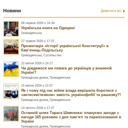
Новини
Дивитися всі
08 червня 2026 о 16:34
Українська книга на Одещині
Громадянська
27 травня 2026 о 17:37
Презентація «Історії української Конституції» в
Камʼянець-Подільську
Громадянська
,
Суспільство
22 квітня 2026 о 16:17
Чи діждемося ми поваги до українців у воюючій
Україні?
Громадська думка
,
Громадянська
15 квітня 2026 о 21:57
Як і чому під час війни влада вирішила боротися з
«антисемітизмом» замість українофобії та рашизму?!
Громадська думка
,
Громадянська
14 лютого 2026 о 17:47
Останній шлях Тараса Шевченка: плануємо заходи з
нагоди 165 роковин з дня памʼяті та перепоховання в
Україні
Громадська думка
,
Громадянська