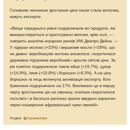
Головним чинником зростання ціни паски стала молочка,
кажуть експерти.
«Вище середнього рівня подорожчали всі продукти, які
використовуються в приготуванні випічки, крім солі, —
говорить аналітик аграрних ринків УАК Дмитро Дейна. —
У лідерах молоко (+33%) і вершкове масло (+28%), що
не дивно: виробництво молока знизилося, скоротилася
державна підтримка виробників і зросли світові ціни. За
рік помітно подорожчали також яйця (+19,7%), цукор
(+14,9%), ізюм (+10,8%) і борошно (+8,3%). А на ціну
борошна та яєць вплинула активізація експорту. Кіло
буженини подорожчало на 17%. Викликано це в першу
чергу зростанням цін на свинину, оскільки скоротилося
поголів'я і в багатьох регіонах країни введено карантин
через поширення африканської чуми свиней».
Розділи:
Суспільство