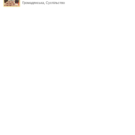
Громадянська
,
Суспільство