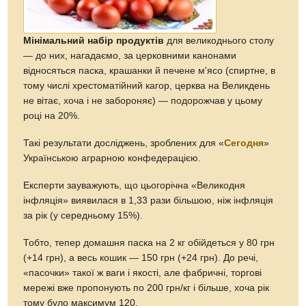
Мінімальний набір продуктів
для великоднього столу
— до них, нагадаємо, за церковними канонами
відносяться паска, крашанки й печене м'ясо (спиртне, в
тому числі хрестоматійний кагор, церква на Великдень
не вітає, хоча і не забороняє) — подорожчав у цьому
році на 20%.
Такі результати досліджень, зроблених для «
Сегодня
»
Українською аграрною конфедерацією.
Експерти зауважують, що цьогорічна «Великодня
інфляція» виявилася в 1,33 рази більшою, ніж інфляція
за рік (у середньому 15%).
Тобто, тепер домашня паска на 2 кг обійдеться у 80 грн
(+14 грн), а весь кошик — 150 грн (+24 грн). До речі,
«пасочки» такої ж ваги і якості, але фабричні, торгові
мережі вже пропонують по 200 грн/кг і більше, хоча рік
тому було максимум 120.