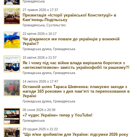
Громадянська
27 травня 2026 о 17:37
Презентація «Історії української Конституції» в
Камʼянець-Подільську
Громадянська
,
Суспільство
22 квітня 2026 о 16:17
Чи діждемося ми поваги до українців у воюючій
Україні?
Громадська думка
,
Громадянська
15 квітня 2026 о 21:57
Як і чому під час війни влада вирішила боротися з
«антисемітизмом» замість українофобії та рашизму?!
Громадська думка
,
Громадянська
14 лютого 2026 о 17:47
Останній шлях Тараса Шевченка: плануємо заходи з
нагоди 165 роковин з дня памʼяті та перепоховання в
Україні
Громадська думка
,
Громадянська
05 січня 2026 о 20:39
«7 чудес України» тепер у YouTube!
Громадянська
29 грудня 2025 о 21:22
"Що я/ми зробив/ли для України: підсумки 2026 року