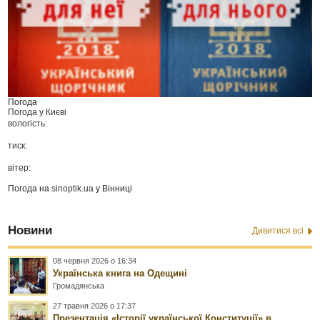
Погода
Погода у
Києві
вологість:
тиск:
вітер:
Погода на
sinoptik.ua
у Вінниці
Новини
Дивитися всі
08 червня 2026 о 16:34
Українська книга на Одещині
Громадянська
27 травня 2026 о 17:37
Презентація «Історії української Конституції» в