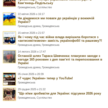
Камʼянець-Подільську
Громадянська
,
Суспільство
22 квітня 2026 о 16:17
Чи діждемося ми поваги до українців у воюючій
Україні?
Громадська думка
,
Громадянська
15 квітня 2026 о 21:57
Як і чому під час війни влада вирішила боротися з
«антисемітизмом» замість українофобії та рашизму?!
Громадська думка
,
Громадянська
14 лютого 2026 о 17:47
Останній шлях Тараса Шевченка: плануємо заходи з
нагоди 165 роковин з дня памʼяті та перепоховання в
Україні
Громадська думка
,
Громадянська
05 січня 2026 о 20:39
«7 чудес України» тепер у YouTube!
Громадянська
29 грудня 2025 о 21:22
"Що я/ми зробив/ли для України: підсумки 2026 року
Громадянська
,
Суспільство