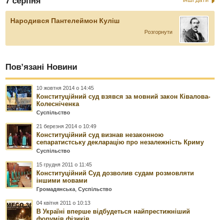
7 серпня
Народився Пантелеймон Куліш
Розгорнути
Пов’язані Новини
10 жовтня 2014 о 14:45
Конституційний суд взявся за мовний закон Ківалова-
Колесніченка
Суспільство
21 березня 2014 о 10:49
Конституційний суд визнав незаконною
сепаратистську декларацію про незалежність Криму
Суспільство
15 грудня 2011 о 11:45
Конституційний Суд дозволив судам розмовляти
іншими мовами
Громадянська
,
Суспільство
04 квітня 2011 о 10:13
В Україні вперше відбудеться найпрестижніший
форумів фізиків