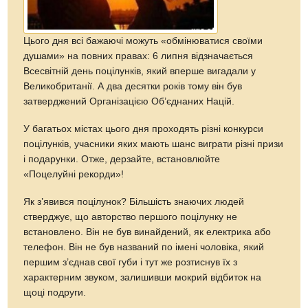
Цього дня всі бажаючі можуть «обмінюватися своїми
душами» на повних правах: 6 липня відзначається
Всесвітній день поцілунків, який вперше вигадали у
Великобританії. А два десятки років тому він був
затверджений Організацією Об’єднаних Націй.
У багатьох містах цього дня проходять різні конкурси
поцілунків, учасники яких мають шанс виграти різні призи
і подарунки. Отже, дерзайте, встановлюйте
«Поцелуйні рекорди»!
Як з’явився поцілунок? Більшість знаючих людей
стверджує, що авторство першого поцілунку не
встановлено. Він не був винайдений, як електрика або
телефон. Він не був названий по імені чоловіка, який
першим з’єднав свої губи і тут же розтиснув їх з
характерним звуком, залишивши мокрий відбиток на
щоці подруги.