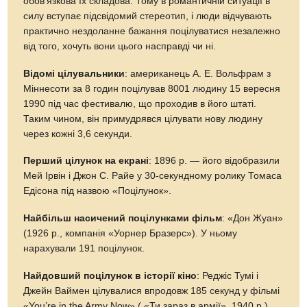
обов’язкова їх складова. Тому в романтичній ситуації в
силу вступає підсвідомий стереотип, і люди відчувають
практично нездоланне бажання поцілуватися незалежно
від того, хочуть вони цього насправді чи ні.
Відомі цілувальники
: американець А. Е. Вольфрам з
Міннесоти за 8 годин поцілував 8001 людину 15 вересня
1990 під час фестивалю, що проходив в його штаті.
Таким чином, він примудрявся цілувати нову людину
через кожні 3,6 секунди.
Перший цілунок на екрані
: 1896 р. — його відобразили
Мей Ірвін і Джон С. Райе у 30-секундному ролику Томаса
Едісона під назвою «Поцілунок».
Найбільш насичений поцілунками фільм
: «Дон Жуан»
(1926 р., компанія «Уорнер Бразерс»). У ньому
нарахували 191 поцілунок.
Найдовший поцілунок в історії кіно
: Реджіс Тумі і
Джейн Ваймен цілувалися впродовж 185 секунд у фільмі
«You’re in the Army Now» ( «Ти зараз в армії», 1940 р.),