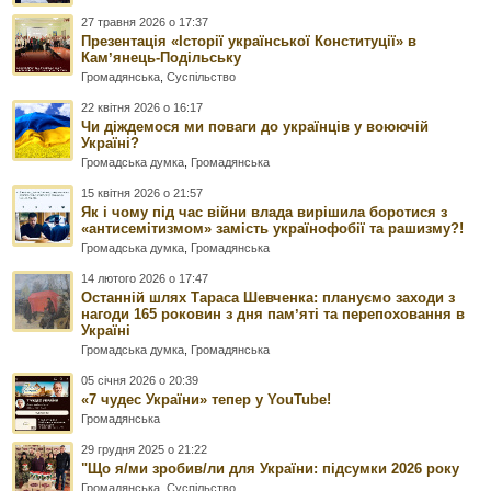
27 травня 2026 о 17:37
Презентація «Історії української Конституції» в
Камʼянець-Подільську
Громадянська
,
Суспільство
22 квітня 2026 о 16:17
Чи діждемося ми поваги до українців у воюючій
Україні?
Громадська думка
,
Громадянська
15 квітня 2026 о 21:57
Як і чому під час війни влада вирішила боротися з
«антисемітизмом» замість українофобії та рашизму?!
Громадська думка
,
Громадянська
14 лютого 2026 о 17:47
Останній шлях Тараса Шевченка: плануємо заходи з
нагоди 165 роковин з дня памʼяті та перепоховання в
Україні
Громадська думка
,
Громадянська
05 січня 2026 о 20:39
«7 чудес України» тепер у YouTube!
Громадянська
29 грудня 2025 о 21:22
"Що я/ми зробив/ли для України: підсумки 2026 року
Громадянська
,
Суспільство