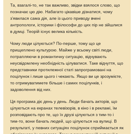
Та,
взагалі-то
, не так важливо, звідки взялося слово, що
позначає цю дію. Набагато цікавіше дізнатися, чому
з’явилася сама дія, але із цього приводу вчені
антропологи, історики і філософи до цих пір не зійшлися
в думці. Теорій існує велика кількість.
Чому люди цілуються? По-перше, тому що це
прищеплено культурою. Майже у всьому світі люди,
потрапляючи в романтичну ситуацію, відчувають
неусвідомлену необхідність цілуватися. Таке відчуття, що
представники протилежної статі запрограмовані на
поцілунок і лише цього і чекають. Якщо ви це зрозумієте,
то отримуватимете більше і самих поцілунків, і
задоволення від них.
Ця програма діє день у день. Люди бачать акторів, що
цілуються на екранах телевізорів, в кіно і в рекламі, їм
розповідають про те, що їх друзі цілуються з
тим-то
і
тим-то
, вони бачать людей, що цілуються на вулиці. В
результаті, у певних ситуаціях поцілунок сприймається як