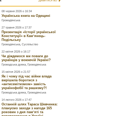
и
Дивитися всі
08 червня 2026 о 16:34
Українська книга на Одещині
Громадянська
27 травня 2026 о 17:37
Презентація «Історії української
Конституції» в Камʼянець-
Подільську
Громадянська
,
Суспільство
22 квітня 2026 о 16:17
Чи діждемося ми поваги до
українців у воюючій Україні?
Громадська думка
,
Громадянська
15 квітня 2026 о 21:57
Як і чому під час війни влада
вирішила боротися з
«антисемітизмом» замість
українофобії та рашизму?!
Громадська думка
,
Громадянська
14 лютого 2026 о 17:47
Останній шлях Тараса Шевченка:
плануємо заходи з нагоди 165
роковин з дня памʼяті та
перепоховання в Україні