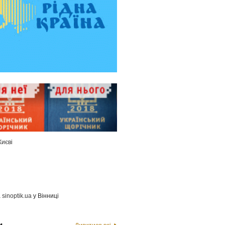
Києві
а
sinoptik.ua
у Вінниці