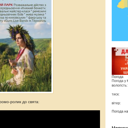
Погода
Погода у
вологість:
тиск:
ромо-ролик до свята:
вітер:
Погода н