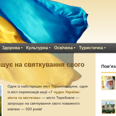
Здорова
Культурна
Освічена
Туристична
шує на святкування свого
Пов’яз
Одне із найстаріших міст Тернопільщини, одне
із міст-переможців акції «
7 чудес України:
міста та містечка
» — місто Теребовля —
запрошує на святкування свого поважного
ювілею — 920 років!