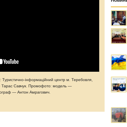
Новин
:
Туристично-інформаційний центр м. Теребовля,
р Тарас Савчук. Промофото: модель —
тограф — Антон Амрагович.