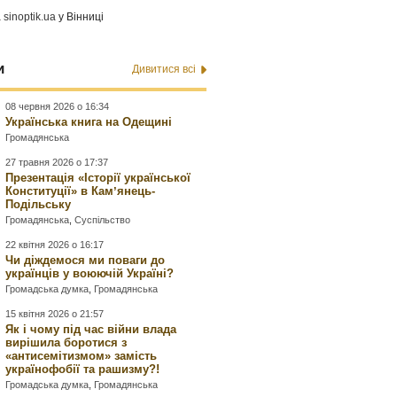
а
sinoptik.ua
у Вінниці
и
Дивитися всі
08 червня 2026 о 16:34
Українська книга на Одещині
Громадянська
27 травня 2026 о 17:37
Презентація «Історії української
Конституції» в Камʼянець-
Подільську
Громадянська
,
Суспільство
22 квітня 2026 о 16:17
Чи діждемося ми поваги до
українців у воюючій Україні?
Громадська думка
,
Громадянська
15 квітня 2026 о 21:57
Як і чому під час війни влада
вирішила боротися з
«антисемітизмом» замість
українофобії та рашизму?!
Громадська думка
,
Громадянська