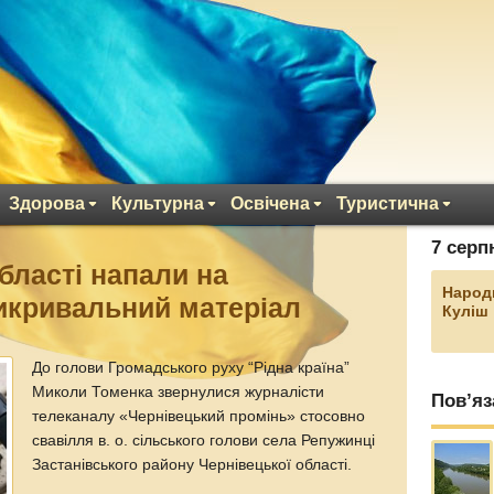
Здорова
Культурна
Освічена
Туристична
7 серп
бласті напали на
Народ
викривальний матеріал
Куліш
До голови Громадського руху “Рідна країна”
Миколи Томенка звернулися журналісти
Пов’яз
телеканалу «Чернівецький промінь» стосовно
свавілля в. о. сільського голови села Репужинці
Застанівського району Чернівецької області.