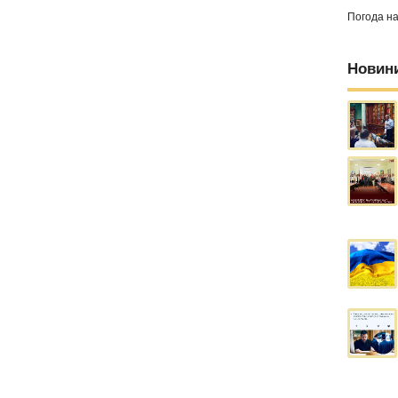
Погода н
Новин