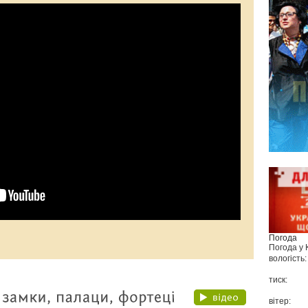
Погода
Погода у
вологість:
тиск:
вітер: