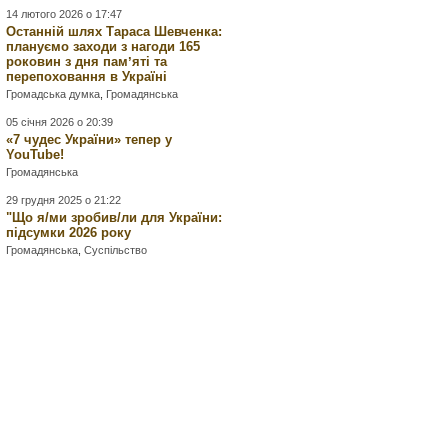
14 лютого 2026 о 17:47
Останній шлях Тараса Шевченка:
плануємо заходи з нагоди 165
роковин з дня памʼяті та
перепоховання в Україні
Громадська думка
,
Громадянська
05 січня 2026 о 20:39
«7 чудес України» тепер у
YouTube!
Громадянська
29 грудня 2025 о 21:22
"Що я/ми зробив/ли для України:
підсумки 2026 року
Громадянська
,
Суспільство