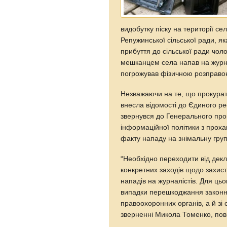
видобутку піску на території с
Репужинської сільської ради, як
прибуття до сільської ради чоло
мешканцем села напав на журнал
погрожував фізичною розправо
Незважаючи на те, що прокурат
внесла відомості до Єдиного р
звернувся до Генерального прок
інформаційної політики з проха
факту нападу на знімальну груп
“Необхідно переходити від декл
конкретних заходів щодо захист
нападів на журналістів. Для ць
випадки перешкоджання законній
правоохоронних органів, а й зі
зверненні Микола Томенко, по