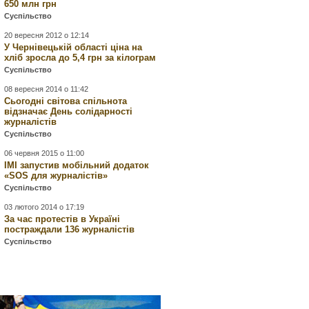
650 млн грн
Суспільство
20 вересня 2012 о 12:14
У Чернівецькій області ціна на
хліб зросла до 5,4 грн за кілограм
Суспільство
08 вересня 2014 о 11:42
Сьогодні світова спільнота
відзначає День солідарності
журналістів
Суспільство
06 червня 2015 о 11:00
ІМІ запустив мобільний додаток
«SOS для журналістів»
Суспільство
03 лютого 2014 о 17:19
За час протестів в Україні
постраждали 136 журналістів
Суспільство