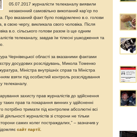
05.07.2017 журналісти телеканалу виявили
незаконний самовільно викопаний кар’єр по
ела. Про вказаний факт було повідомлено в.о. голови
а, в свою чергу, викликала свого чоловіка. Після
віка в.о. сільського голови разом із ще одним
істів телеканалу, завдав їм тілесні ушкодження та
ю.
ура Чернівецької області за вказаними фактами
еєстру досудових розслідувань, Микола Томенко
уратура, Міністра внутрішніх справ та Міністра
нням взяти під особистий контроль розслідування
у телеканалу.
арування захисту прав журналістів до здійснення
у таких прав та покарання винних у здійсненні
ого потрібно тримати під контролем абсолютні всі
 діяльності журналістів зі сторони не тільки
 сторони самих колег постраждалих,” – зазначив у
відомляє
сайт партії.