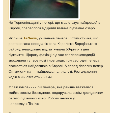
На Тернопільщині у печері, що має статус найдовшої в
Європі, спелеологи відкрили велике підземне озеро.
Як пише
TeNews
, унікальна печера Оптимістична, що
розташована неподалік села Королівка Борщівського
району, нещодавно відсвяткувала 50-річчя з дня
відкриття. Щороку фахівці під час спелеоекспедицій
знаходили тут все нові і нові ходи, тож сьогодні печера
вважається найдовшою в Європі. А серед гіпсових печер
Оптимістична — найдовша на планеті. Розгалуження
ходів в ній сягають 260 км.
У свій ювілейний рік печера, яка раніше вважалася
майже зовсім безводною, подарувала своїм дослідникам
багато підземних озер. Роботи велися у
напрямку «Північ».