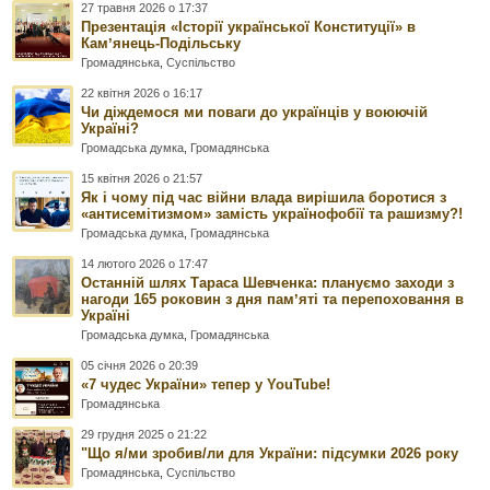
27 травня 2026 о 17:37
Презентація «Історії української Конституції» в
Камʼянець-Подільську
Громадянська
,
Суспільство
22 квітня 2026 о 16:17
Чи діждемося ми поваги до українців у воюючій
Україні?
Громадська думка
,
Громадянська
15 квітня 2026 о 21:57
Як і чому під час війни влада вирішила боротися з
«антисемітизмом» замість українофобії та рашизму?!
Громадська думка
,
Громадянська
14 лютого 2026 о 17:47
Останній шлях Тараса Шевченка: плануємо заходи з
нагоди 165 роковин з дня памʼяті та перепоховання в
Україні
Громадська думка
,
Громадянська
05 січня 2026 о 20:39
«7 чудес України» тепер у YouTube!
Громадянська
29 грудня 2025 о 21:22
"Що я/ми зробив/ли для України: підсумки 2026 року
Громадянська
,
Суспільство