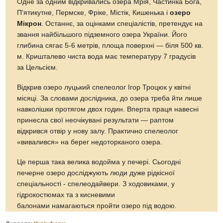
Одне за одним відкривались озера Мрія, Частинка Бога,
П'ятикутне, Пермске, Фріке, Містік, Кишенька і
озеро
Мікрон
. Останнє, за оцінками спеціалістів, претендує на
звання найбільшого підземного озера України. Його
глибина сягає 5-6 метрів, площа поверхні — біля 500 кв.
м. Кришталево чиста вода має температуру 7 градусів
за Цельсієм.
Відкрив озеро луцький спелеолог Ігор Троцюк у квітні
місяці. За словами дослідника, до озера треба йти лише
навколішки протягом двох годин. Вперта праця навесні
принесла свої неочікувані результати — раптом
відкрився отвір у нову залу. Практично спелеолог
«вивалився» на берег недоторканого озера.
Це перша така велика водойма у печері. Сьогодні
печерне озеро досліджують люди дуже рідкісної
спеціальності - спелеодайвери. З ходовиками, у
гідрокостюмах та з кисневими
балонами намагаються пройти озеро під водою.