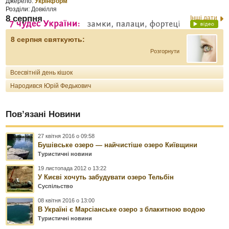
Джерело:
Укрінформ
Розділи:
Довкілля
8 серпня
Інші дати
8 серпня святкують:
Розгорнути
Всесвітній день кішок
Народився Юрій Федькович
Пов’язані Новини
27 квітня 2016 о 09:58
Бушівське озеро — найчистіше озеро Київщини
Туристичні новини
19 листопада 2012 о 13:22
У Києві хочуть забудувати озеро Тельбін
Суспільство
08 квітня 2016 о 13:00
В Україні є Марсіанське озеро з блакитною водою
Туристичні новини