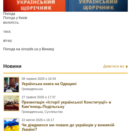
Погода
Погода у
Києві
вологість:
тиск:
вітер:
Погода на
sinoptik.ua
у Вінниці
Новини
Дивитися всі
08 червня 2026 о 16:34
Українська книга на Одещині
Громадянська
27 травня 2026 о 17:37
Презентація «Історії української Конституції» в
Камʼянець-Подільську
Громадянська
,
Суспільство
22 квітня 2026 о 16:17
Чи діждемося ми поваги до українців у воюючій
Україні?