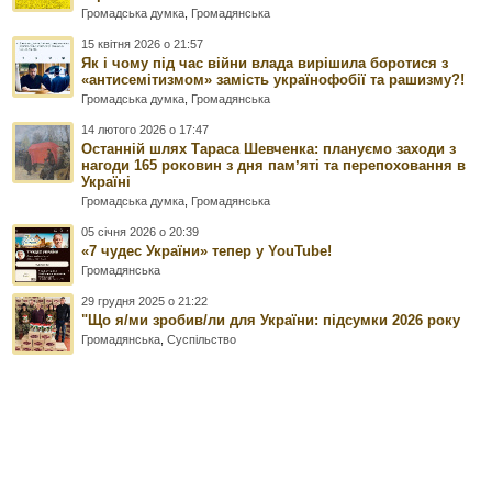
Громадська думка
,
Громадянська
15 квітня 2026 о 21:57
Як і чому під час війни влада вирішила боротися з
«антисемітизмом» замість українофобії та рашизму?!
Громадська думка
,
Громадянська
14 лютого 2026 о 17:47
Останній шлях Тараса Шевченка: плануємо заходи з
нагоди 165 роковин з дня памʼяті та перепоховання в
Україні
Громадська думка
,
Громадянська
05 січня 2026 о 20:39
«7 чудес України» тепер у YouTube!
Громадянська
29 грудня 2025 о 21:22
"Що я/ми зробив/ли для України: підсумки 2026 року
Громадянська
,
Суспільство