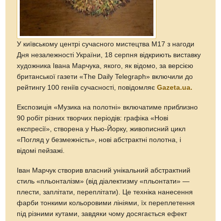
У київському центрі сучасного мистецтва M17 з нагоди
Дня незалежності України, 18 серпня відкриють виставку
художника Івана Марчука, якого, як відомо, за версією
британської газети «The Daily Telegraph» включили до
рейтингу 100 геніїв сучасності, повідомляє
Gazeta.ua.
Експозиція «Музика на полотні» включатиме приблизно
90 робіт різних творчих періодів: графіка «Нові
експресії», створена у Нью-Йорку, живописний цикл
«Погляд у безмежність», нові абстрактні полотна, і
відомі пейзажі.
Іван Марчук створив власний унікальний абстрактний
стиль «пльонталізм» (від діалектизму «пльонтати» —
плести, заплітати, переплітати). Це техніка нанесення
фарби тонкими кольоровими лініями, їх переплетення
під різними кутами, завдяки чому досягається ефект