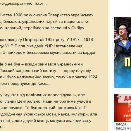
но-демократичної партії.
їнства 1908 року очолив Товариство українських
і більшість українських партій та національно-
рештований, перебував на засланні у Сибіру.
еволюція у Петрограді 1917 року. У 1917—1918
 УНР. Після ліквідації УНР і встановлення
і. З приходом більшовиків мусив виїхати за кордон.
 Де б не був – всюди займався українськими
аїнський соціологічний інститут – першу наукову
ужині було надзвичайно важко, тому на початку 1924
ною повернувся до Києва.
 імунітет від політичних переслідувань, але
очільник Центральної Ради не братиме участі в
чно наукою. То був короткий проміжок ілюзії
відродження української мови, науки, культури, але
 шиї, адже другий кінець мотузки знаходився у
Погода
я».
Погода у