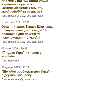
Як і чому під час війни влада
вирішила боротися з
«антисемітизмом» замість
українофобії та рашизму?!
Громадська думка
,
Громадянська
14 лютого 2026 о 17:47
Останній шлях Тараса Шевченка:
плануємо заходи з нагоди 165
роковин з дня памʼяті та
перепоховання в Україні
Громадська думка
,
Громадянська
05 січня 2026 о 20:39
«7 чудес України» тепер у
YouTube!
Громадянська
29 грудня 2025 о 21:22
"Що я/ми зробив/ли для України:
підсумки 2026 року
Громадянська
,
Суспільство