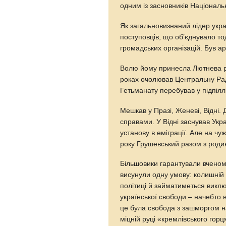
одним із засновників Національ
Як загальновизнаний лідер укра
поступовців, що об’єднувало тод
громадських організацій. Був а
Волю йому принесла Лютнева р
роках очолював Центральну Раду
Гетьманату перебував у підпілл
Мешкав у Празі, Женеві, Відні.
справами. У Відні заснував Укр
установу в еміграції. Але на ч
року Грушевський разом з роди
Більшовики гарантували вченому
висунули одну умову: колишній 
політиці й займатиметься виклю
української свободи – начебто 
це була свобода з зашморгом на
міцній руці «кремлівського горц