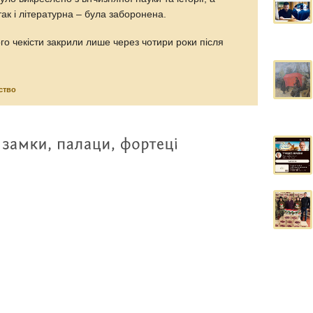
ак і літературна – була заборонена.
о чекісти закрили лише через чотири роки після
ство