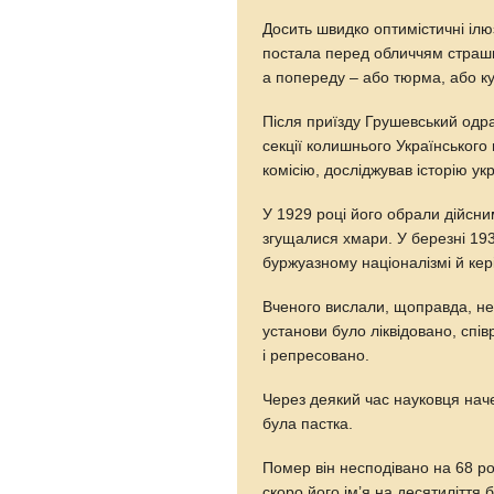
Досить швидко оптимістичні ілюз
постала перед обличчям страшно
а попереду – або тюрма, або к
Після приїзду Грушевський одраз
секції колишнього Українського
комісію, досліджував історію ук
У 1929 році його обрали дійсн
згущалися хмари. У березні 193
буржуазному націоналізмі й кер
Вченого вислали, щоправда, не 
установи було ліквідовано, спів
і репресовано.
Через деякий час науковця нач
була пастка.
Помер він несподівано на 68 роц
скоро його ім’я на десятиліття б