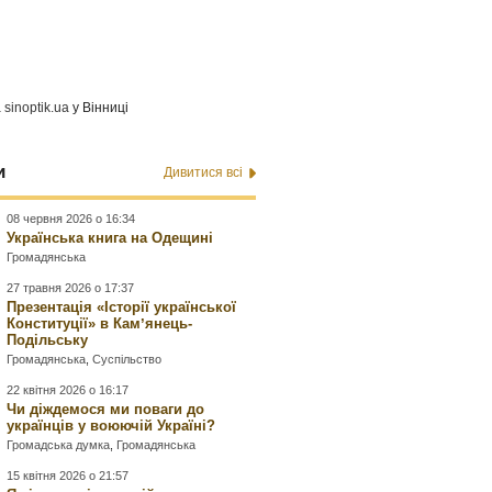
а
sinoptik.ua
у Вінниці
и
Дивитися всі
08 червня 2026 о 16:34
Українська книга на Одещині
Громадянська
27 травня 2026 о 17:37
Презентація «Історії української
Конституції» в Камʼянець-
Подільську
Громадянська
,
Суспільство
22 квітня 2026 о 16:17
Чи діждемося ми поваги до
українців у воюючій Україні?
Громадська думка
,
Громадянська
15 квітня 2026 о 21:57