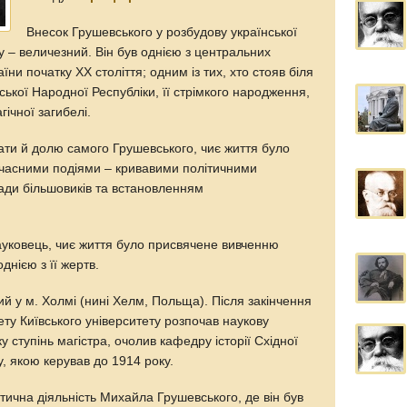
Внесок Грушевського у розбудову української
ку – величезний. Він був однією з центральних
їни початку ХХ століття; одним із тих, хто стояв біля
ської Народної Республіки, її стрімкого народження,
гічної загибелі.
ати й долю самого Грушевського, чиє життя було
очасними подіями – кривавими політичними
ади більшовиків та встановленням
ауковець, чиє життя було присвячене вивченню
днією з її жертв.
 у м. Холмі (нині Хелм, Польща). Після закінчення
ету Київського університету розпочав наукову
 ступінь магістра, очолив кафедру історії Східної
у, якою керував до 1914 року.
тична діяльність Михайла Грушевського, де він був