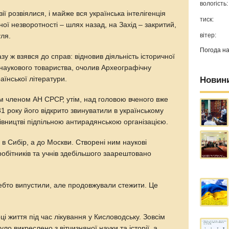
вологість:
ії розвіялися, і майже вся українська інтелігенція
тиск:
ї незворотності – шлях назад, на Захід – закритий,
вітер:
уля.
Погода н
у ж взявся до справ: відновив діяльність історичної
 наукового товариства, очолив Археографічну
Новин
раїнської літератури.
им членом АН СРСР, утім, над головою вченого вже
1 року його відкрито звинуватили в українському
івництві підпільною антирадянською організацією.
в Сибір, а до Москви. Створені ним наукові
робітників та учнів здебільшого заарештовано
ебто випустили, але продовжували стежити. Це
і життя під час лікування у Кисловодську. Зовсім
уло викреслено з вітчизняної науки та історії, а