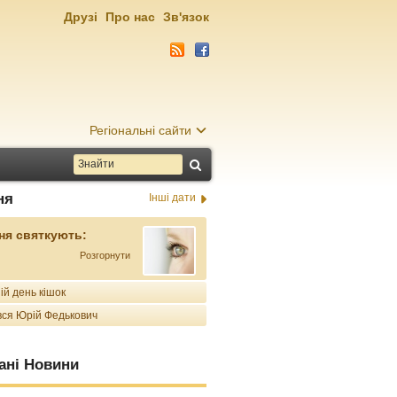
Друзі
Про нас
Зв'язок
Регіональні сайти
ня
Інші дати
ня святкують:
Розгорнути
ій день кішок
ся Юрій Федькович
ані Новини