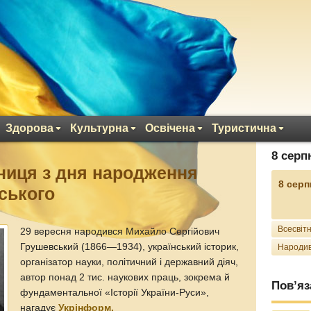
Здорова
Культурна
Освічена
Туристична
8 серп
чниця з дня народження
8 серп
ського
Всесвітн
29 вересня народився Михайло Сергійович
Грушевський (1866—1934), український історик,
Народив
організатор науки, політичний і державний діяч,
автор понад 2 тис. наукових праць, зокрема й
Пов’яз
фундаментальної «Історії України-Руси»,
нагадує
Укрінформ.