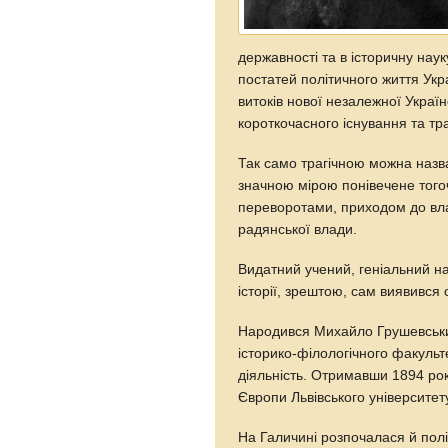
державності та в історичну нау
постатей політичного життя Укра
витоків нової незалежної Україн
короткочасного існування та тра
Так само трагічною можна назв
значною мірою понівечене тог
переворотами, приходом до вл
радянської влади.
Видатний учений, геніальний н
історії, зрештою, сам виявився о
Народився Михайло Грушевський
історико-філологічного факульт
діяльність. Отримавши 1894 року
Європи Львівського університет
На Галичині розпочалася й полі