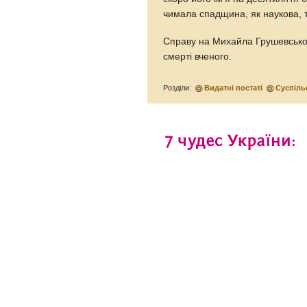
чимала спадщина, як наукова, т
Справу на Михайла Грушевськог
смерті вченого.
Розділи:
Видатні постаті
Суспіль