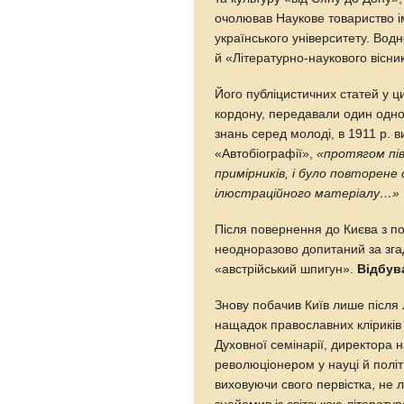
очолював Наукове товариство і
українського університету. Во
й «Літературно-наукового вісни
Його публіцистичних статей у ц
кордону, передавали один одно
знань серед молоді, в 1911 р. в
«Автобіографії»,
«протягом пів
примірників, і було повторене
ілюстраційного матеріалу…»
Після повернення до Києва з п
неодноразово допитаний за зг
«австрійський шпигун».
Відбув
Знову побачив Київ лише після 
нащадок православних кліриків
Духовної семінарії, директора 
революціонером у науці й полі
виховуючи свого первістка, не 