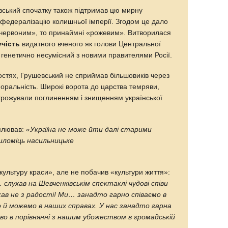
ський спочатку також підтримав цю мирну
а федералізацію колишньої імперії. Згодом це дало
«червоним», то принаймні «рожевим». Витворилася
учість
видатного вченого як голови Центральної
 генетично несумісний з новими правителями Росії.
остях, Грушевський не сприймав більшовиків через
моральність. Широкі ворота до царства темряви,
агрожували поглиненням і знищенням української
омлював:
«Україна не може йти далі старими
иломіць насильницьке
«культуру краси», але не побачив «культури життя»:
 слухав на Шевченківськім спектаклі чудові співи
акав не з радості! Ми… занадто гарно співаємо в
о й можемо в наших справах. У нас занадто гарна
о в порівнянні з нашим убожеством в громадській