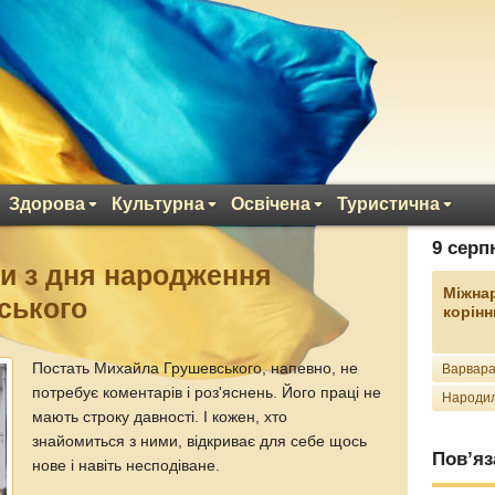
Здорова
Культурна
Освічена
Туристична
9 серп
ки з дня народження
Міжна
ського
корінн
Постать Михайла Грушевського, напевно, не
Варвара
потребує коментарів і роз'яснень. Його праці не
Народил
мають строку давності. І кожен, хто
знайомиться з ними, відкриває для себе щось
Пов’яз
нове і навіть несподіване.