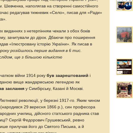
м. Шевченка, наполягав на створенні самостійного
дночас редагував тижневик «Село», писав для «Ради»
ка».
их виданнях з нетерпінням чекали з обох боків
му, зачитували до дірок. Дбаючи про поширення
идав «Ілюстровану історію України». Як писав в
року розійшлось перше видання в 6 тис.
 слідом, ще з більшою кількістю
очатком війни 1914 року
був заарештований
і
аданою вище жандармською легендою як
ав заслання
у Симбірську, Казані й Москві.
Лютневої революції, у березні 1917-го. Яким чином
 (народився 29 вересня 1866 р.), син професора
народних училищ, дійсного статського радника став
тиці? Сергій Федорович Грушевський, ревно
лише прилучав його до Святого Письма, а й