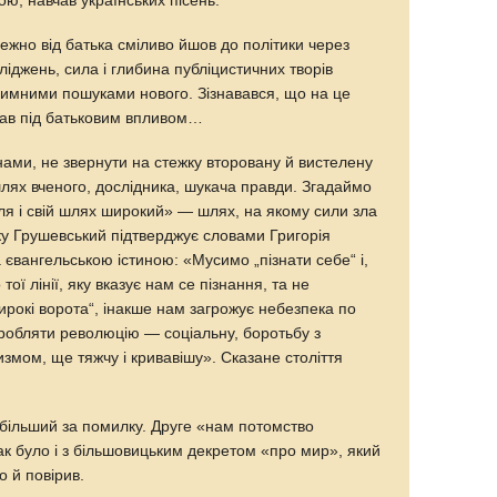
ою, навчав українських пісень.
ежно від батька сміливо йшов до політики через
сліджень, сила і глибина публіцистичних творів
имними пошуками нового. Зізнавався, що на це
вчав під батьковим впливом…
ами, не звернути на стежку второвану й вистелену
ях вченого, дослідника, шукача правди. Згадаймо
ля і свій шлях широкий» — шлях, на якому сили зла
ку Грушевський підтверджує словами Григорія
євангельською істиною: «Мусимо „пізнати себе“ і,
ої лінії, яку вказує нам се пізнання, та не
широкі ворота“, інакше нам загрожує небезпека по
еробляти революцію — соціальну, боротьбу з
мом, ще тяжчу і кривавішу». Сказане століття
, більший за помилку. Друге «нам потомство
ак було і з більшовицьким декретом «про мир», який
о й повірив.