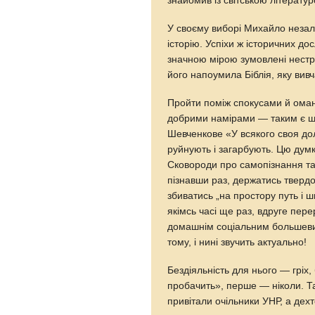
знайомив із світською літератур
У своєму виборі Михайло незал
історію. Успіхи ж історичних до
значною мірою зумовлені нестр
його напоумила Біблія, яку ви
Пройти поміж спокусами й оман
добрими намірами — таким є шл
Шевченкове «У всякого своя до
руйнують і загарбують. Цю дум
Сковороди про самопізнання та 
пізнавши раз, держатись твердо т
збиватись „на простору путь і 
якімсь часі ще раз, вдруге пер
домашнім соціальним большевиз
тому, і нині звучить актуально!
Бездіяльність для нього — гріх
пробачить», перше — ніколи. Т
привітали очільники УНР, а дехт