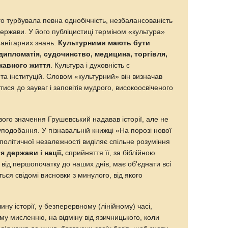
о турбувала певна однобічність, незбалансованість
держави. У його публіцистиці терміном «культура»
манітарних знань.
Культурними мають бути
 дипломатія, судочинство, медицина, торгівля,
ржавного життя
. Культура і духовність є
а інституцій. Словом «культурний» він визначав
тися до зауваг і заповітів мудрого, високоосвіченого
вого значення Грушевський надавав історії, але не
уподобання. У пізнавальній книжці «На порозі нової
 політичної незалежності виділяє спільне розуміння
ія держави і нації,
сприйняття її, за біблійною
 від першопочатку до наших днів, має об'єднати всі
ться свідомі висновки з минулого, від якого
ну історії, у безперервному (лінійному) часі,
у мисленню, на відміну від язичницького, коли