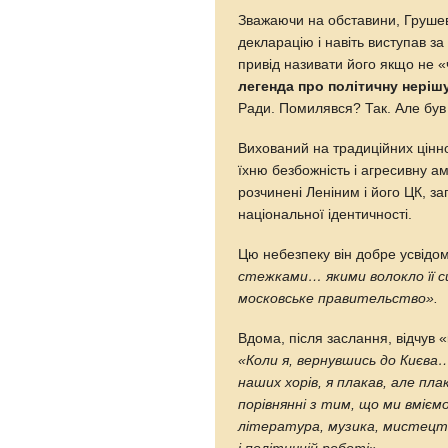
Зважаючи на обставини, Грушев
декларацію і навіть виступав з
привід називати його якщо не 
легенда про політичну неріш
Ради. Помилявся? Так. Але був
Вихований на традиційних цінн
їхню безбожність і агресивну а
розчинені Леніним і його ЦК, з
національної ідентичності.
Цю небезпеку він добре усвід
стежками… якими волокло її с
московське правительство».
Вдома, після заслання, відчув 
«Коли я, вернувшись до Києва…
наших хорів, я плакав, але пл
порівнянні з тим, що ми вмієм
література, музика, мистецтв