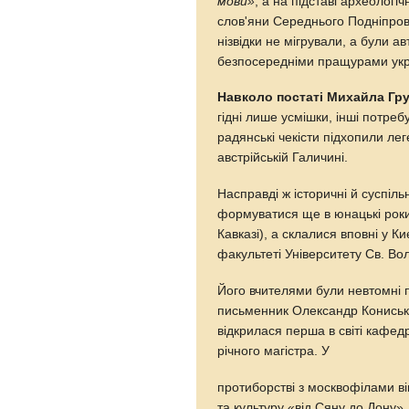
мови»
, а на підставі археологі
слов'яни Середнього Подніпров
нізвідки не мігрували, а були 
безпосередніми пращурами укр
Навколо постаті Михайла Гр
гідні лише усмішки, інші потре
радянські чекісти підхопили лег
австрійській Галичині.
Насправді ж історичні й суспіл
формуватися ще в юнацькі роки 
Кавказі), а склалися вповні у К
факультеті Університету Св. В
Його вчителями були невтомні
письменник Олександр Кониський
відкрилася перша в світі кафедр
річного магістра. У
протиборстві з москвофілами в
та культуру «від Сяну до Дону»