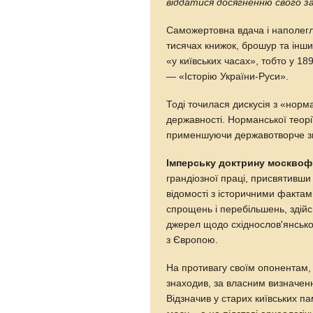
віддатися досягненню свого з
Саможертовна вдача і наполегл
тисячах книжок, брошур та інши
«у київських часах», тобто у 1
— «Історію України-Руси».
Тоді точилася дискусія з «норм
державності. Норманської теорії
применшуючи державотворче знач
Імперську доктрину москвоф
грандіозної праці, присвятивши
відомості з історичними факта
спрощень і перебільшень, здійс
джерел щодо східнослов'янської
з Європою.
На противагу своїм опонентам, 
знаходив, за власним визначе
Відзначив у старих київських п