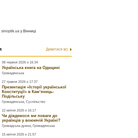
а
sinoptik.ua
у Вінниці
и
Дивитися всі
08 червня 2026 о 16:34
Українська книга на Одещині
Громадянська
27 травня 2026 о 17:37
Презентація «Історії української
Конституції» в Камʼянець-
Подільську
Громадянська
,
Суспільство
22 квітня 2026 о 16:17
Чи діждемося ми поваги до
українців у воюючій Україні?
Громадська думка
,
Громадянська
15 квітня 2026 о 21:57