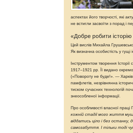
аспектах його творчості, які ак
не встигли засвоїти з порад і 
«Добре робити історію 
Цей вислів Михайла Грушевськог
Як визначна особистість у гущі 
Інструментом творення Історії 
1917–1921 рр. Її видано окрем
(«Повороту не буде!». — Харків,
памфлетів, незрівнянна історич
тиском сучасних технологій поч
знеособленої інформації.
Про особливості власної праці
кожній стадії мого життя муш
віддатись ціло і без останку, 
самозабуття. І тільки тоді ч