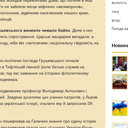
чних знахідок переконливо довів, що поляни й інші
вологість:
'я не зайняли місце міфічних «великоросів»,
тиск:
автохтонним, відвічним населенням нашого краю,
аїнців.
вітер:
Погода н
ушевського виникло чимало байок
. Деякі з них
бують спростування. Царські жандарми вигадали, а
енду, ніби він «запозичив» національну свідомість на
Новин
ьно-політичні погляди Грушевського почали
в Тифліській гімназії (коли батько служив на
иєві, під час навчання на історико-філологічному
олодимира.
 подвижники професор Володимир Антонович і
. Завдяки зусиллям цих учених-патріотів, у Львові
а української історії, очолити яку й запросили 28-
ін поширював на Галичині знання про єдину історію
, продовжував працю над «Історією України-Руси»,