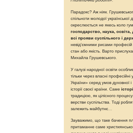
і політичній роботі»
.
Парадокс? Аж ніяк. Грушевськог
спільноти молодої української 
окреслюється не якесь коло гу
господарство, наука, освіта,
всі прояви суспільного і де
невід'ємними рисами професій т
стан або якість. Варто прислуха
Михайла Грушевського.
У галузі народної освіти особли
тільки через власні професійні 
України» серед умов духовної і
історії своєї країни. Саме
істор
традицією, як цілісного процесу
верстви суспільства. Тоді робля
залежить майбутнє…
Зауважимо, що таке бачення пли
притаманне саме християнськом