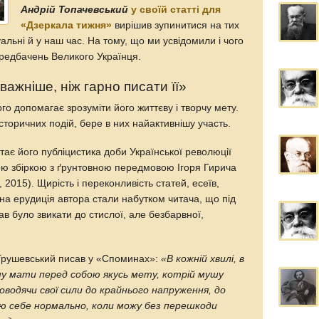
Андрій Топачевський
у своїй статті для
«Дзеркала тижня»
вирішив зупинитися на тих
туальні й у наш час. На тому, що ми усвідомили і чого
передбачень Великого Українця.
важніше, ніж гарно писати її»
о допомагає зрозуміти його життєву і творчу мету.
історичних подій, бере в них найактивнішу участь.
стає його публіцистика доби Української революції
ою збіркою з ґрунтовною передмовою Ігоря Гирича
 2015). Щирість і переконливість статей, есеїв,
на ерудиція автора стали набутком читача, що під
ав було звикати до стислої, але безбарвної,
 Грушевський писав у «Споминах»:
«В кожній хвилі, в
у мати перед собою якусь мету, котрій мушу
доводячи свої сили до крайнього напруження, до
ую себе нормально, коли можу без перешкоди