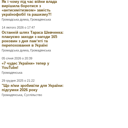
Як і чому під час війни влада
вирішила боротися з
«антисемітизмом» замість
українофобії та рашизму?!
Громадська думка
,
Громадянська
14 лютого 2026 о 17:47
Останній шлях Тараса Шевченка:
плануємо заходи з нагоди 165
роковин з дня памʼяті та
перепоховання в Україні
Громадська думка
,
Громадянська
05 січня 2026 о 20:39
«7 чудес України» тепер у
YouTube!
Громадянська
29 грудня 2025 о 21:22
"Що я/ми зробив/ли для України:
підсумки 2026 року
Громадянська
,
Суспільство