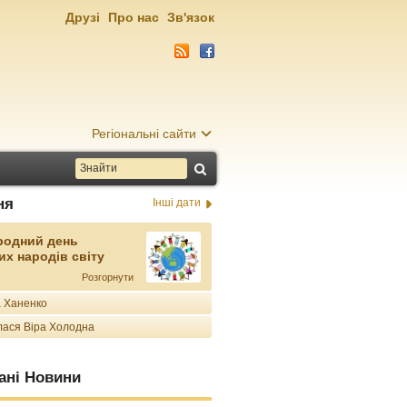
Друзі
Про нас
Зв'язок
Регіональні сайти
ня
Інші дати
родний день
их народів світу
Розгорнути
 Ханенко
ася Віра Холодна
ані Новини