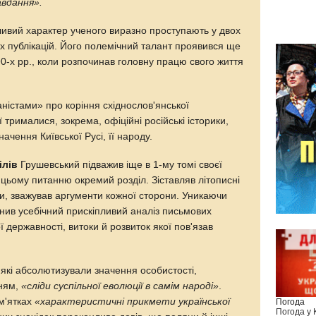
авдання».
ивий характер ученого виразно проступають у двох
х публікацій. Його полемічний талант проявився ще
890-х рр., коли розпочинав головну працю свого життя
аністами» про коріння східнослов'янської
 трималися, зокрема, офіційні російські історики,
ення Київської Русі, її народу.
ілів
Грушевський підважив іще в 1-му томі своєї
 цьому питанню окремий розділ. Зіставляв літописні
ми, зважував аргументи кожної сторони. Уникаючи
нив усебічний прискіпливий аналіз письмових
 державності, витоки й розвиток якої пов'язав
які абсолютизували значення особистості,
нням,
«сліди суспільної еволюції в самім народі»
.
ам'ятках
«характеристичні прикмети української
Погода
Погода у