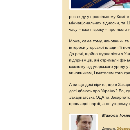
розгляду у профільному Коміте
міжнаціональних відносин, та 1
часу – вже півроку – про нього н
Може, саме тому, чиновники та
інтереси угорської влади і її по
До речі, щойно журналісти з Уж
підприємців, які отримали фіна
кожному від угорського уряду у
чиновникам, і вчителям того кра
А ви ще досі вірите, що в Зака
досі дбають про Україну? Бо, с
Закарпатська ОДА та Закарпатсь
провладні партії, а не угорську
Микола Томе
Джерело:
Обозре