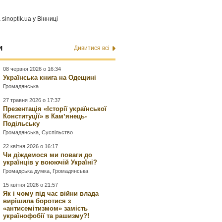
а
sinoptik.ua
у Вінниці
и
Дивитися всі
08 червня 2026 о 16:34
Українська книга на Одещині
Громадянська
27 травня 2026 о 17:37
Презентація «Історії української
Конституції» в Камʼянець-
Подільську
Громадянська
,
Суспільство
22 квітня 2026 о 16:17
Чи діждемося ми поваги до
українців у воюючій Україні?
Громадська думка
,
Громадянська
15 квітня 2026 о 21:57
Як і чому під час війни влада
вирішила боротися з
«антисемітизмом» замість
українофобії та рашизму?!