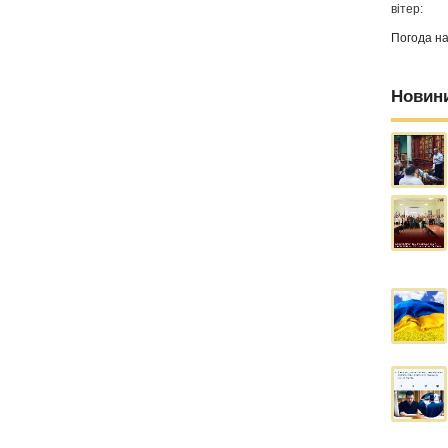
вітер:
Погода н
Новин