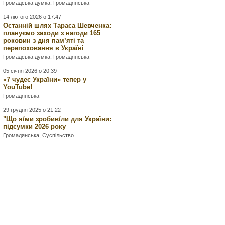
Громадська думка
,
Громадянська
14 лютого 2026 о 17:47
Останній шлях Тараса Шевченка:
плануємо заходи з нагоди 165
роковин з дня памʼяті та
перепоховання в Україні
Громадська думка
,
Громадянська
05 січня 2026 о 20:39
«7 чудес України» тепер у
YouTube!
Громадянська
29 грудня 2025 о 21:22
"Що я/ми зробив/ли для України:
підсумки 2026 року
Громадянська
,
Суспільство