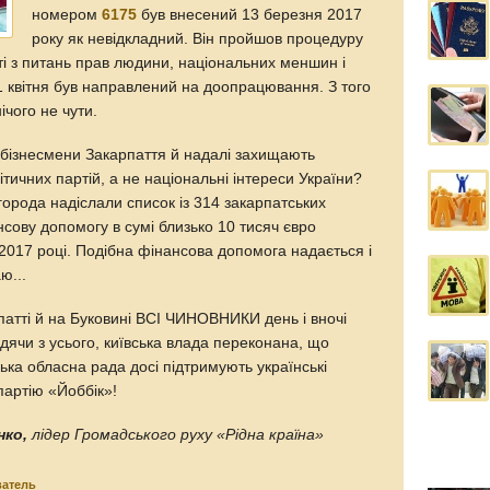
номером
6175
був внесений 13 березня 2017
року як невідкладний. Він пройшов процедуру
ті з питань прав людини, національних меншин і
1 квітня був направлений на доопрацювання. З того
ічого не чути.
 бізнесмени Закарпаття й надалі захищають
літичних партій, а не національні інтереси України?
города надіслали список із 314 закарпатських
нсову допомогу в сумі близько 10 тисяч євро
 2017 році. Подібна фінансова допомога надається і
ю...
рпатті й на Буковині ВСІ ЧИНОВНИКИ день і вночі
удячи з усього, київська влада переконана, що
ка обласна рада досі підтримують українські
 партію «Йоббік»!
нко,
лідер Громадського руху «Рідна країна»
ватель