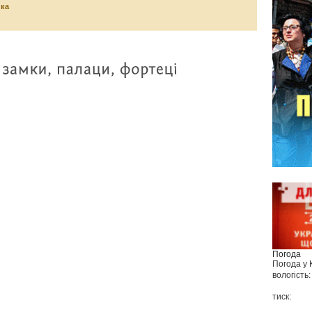
ика
Погода
Погода у
вологість:
тиск: