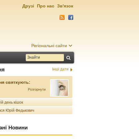
Друзі
Про нас
Зв'язок
Регіональні сайти
ня
Інші дати
ня святкують:
Розгорнути
ій день кішок
ся Юрій Федькович
ані Новини