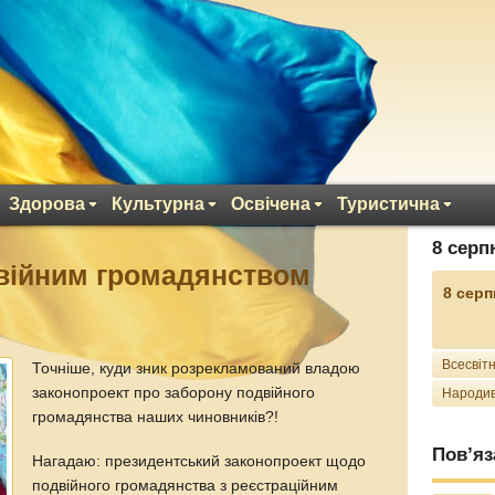
Здорова
Культурна
Освічена
Туристична
8 серп
двійним громадянством
8 серп
Всесвітн
Точніше, куди зник розрекламований владою
законопроект про заборону подвійного
Народив
громадянства наших чиновників?!
Пов’яз
Нагадаю: президентський законопроект щодо
подвійного громадянства з реєстраційним