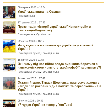
08 червня 2026 о 16:34
Українська книга на Одещині
Громадянська
27 травня 2026 о 17:37
Презентація «Історії української Конституції» в
Камʼянець-Подільську
Громадянська
,
Суспільство
22 квітня 2026 о 16:17
Чи діждемося ми поваги до українців у воюючій
Україні?
Громадська думка
,
Громадянська
15 квітня 2026 о 21:57
Як і чому під час війни влада вирішила боротися з
«антисемітизмом» замість українофобії та рашизму?!
Громадська думка
,
Громадянська
14 лютого 2026 о 17:47
Останній шлях Тараса Шевченка: плануємо заходи з
нагоди 165 роковин з дня памʼяті та перепоховання в
Україні
Громадська думка
,
Громадянська
05 січня 2026 о 20:39
«7 чудес України» тепер у YouTube!