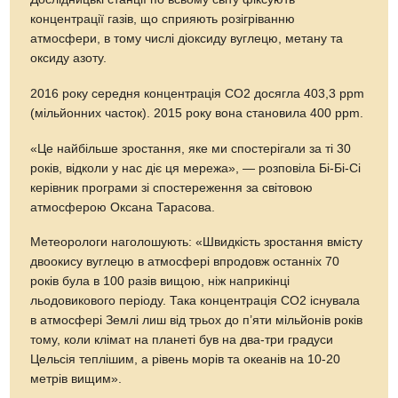
концентрації газів, що сприяють розігріванню
атмосфери, в тому числі діоксиду вуглецю, метану та
оксиду азоту.
2016 року середня концентрація СО2 досягла 403,3 ppm
(мільйонних часток). 2015 року вона становила 400 ppm.
«Це найбільше зростання, яке ми спостерігали за ті 30
років, відколи у нас діє ця мережа», — розповіла Бі-Бі-Сі
керівник програми зі спостереження за світовою
атмосферою Оксана Тарасова.
Метеорологи наголошують: «Швидкість зростання вмісту
двоокису вуглецю в атмосфері впродовж останніх 70
років була в 100 разів вищою, ніж наприкінці
льодовикового періоду. Така концентрація СО2 існувала
в атмосфері Землі лиш від трьох до п’яти мільйонів років
тому, коли клімат на планеті був на два-три градуси
Цельсія теплішим, а рівень морів та океанів на 10-20
метрів вищим».