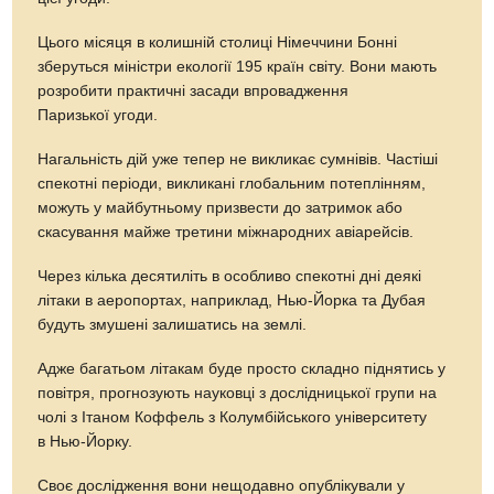
Цього місяця в колишній столиці Німеччини Бонні
зберуться міністри екології 195 країн світу. Вони мають
розробити практичні засади впровадження
Паризької угоди.
Нагальність дій уже тепер не викликає сумнівів. Частіші
спекотні періоди, викликані глобальним потеплінням,
можуть у майбутньому призвести до затримок або
скасування майже третини міжнародних авіарейсів.
Через кілька десятиліть в особливо спекотні дні деякі
літаки в аеропортах, наприклад, Нью-Йорка та Дубая
будуть змушені залишатись на землі.
Адже багатьом літакам буде просто складно піднятись у
повітря, прогнозують науковці з дослідницької групи на
чолі з Ітаном Коффель з Колумбійського університету
в Нью-Йорку.
Своє дослідження вони нещодавно опублікували у