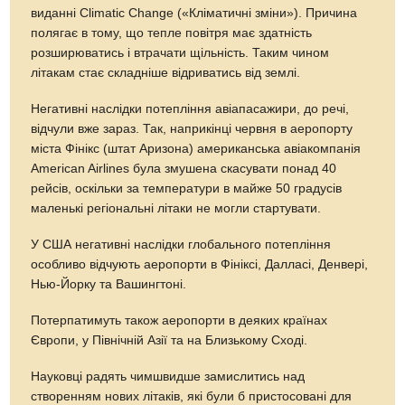
виданні Climatic Change («Кліматичні зміни»). Причина
полягає в тому, що тепле повітря має здатність
розширюватись і втрачати щільність. Таким чином
літакам стає складніше відриватись від землі.
Негативні наслідки потепління авіапасажири, до речі,
відчули вже зараз. Так, наприкінці червня в аеропорту
міста Фінікс (штат Аризона) американська авіакомпанія
American Airlines була змушена скасувати понад 40
рейсів, оскільки за температури в майже 50 градусів
маленькі регіональні літаки не могли стартувати.
У США негативні наслідки глобального потепління
особливо відчують аеропорти в Фініксі, Далласі, Денвері,
Нью-Йорку та Вашингтоні.
Потерпатимуть також аеропорти в деяких країнах
Європи, у Північній Азії та на Близькому Сході.
Науковці радять чимшвидше замислитись над
створенням нових літаків, які були б пристосовані для