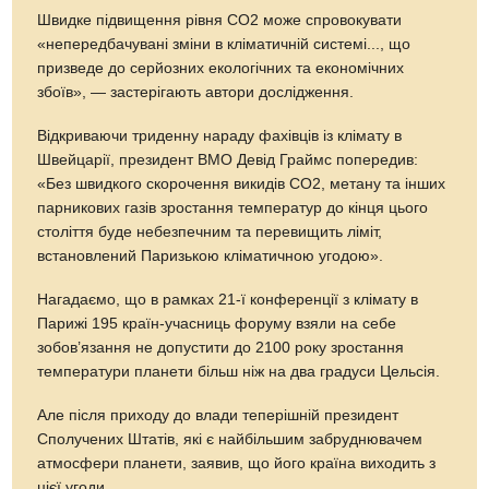
Швидке підвищення рівня СО2 може спровокувати
«непередбачувані зміни в кліматичній системі..., що
призведе до серйозних екологічних та економічних
збоїв», — застерігають автори дослідження.
Відкриваючи триденну нараду фахівців iз клімату в
Швейцарії, президент ВМО Девід Граймс попередив:
«Без швидкого скорочення викидів СО2, метану та інших
парникових газів зростання температур до кінця цього
століття буде небезпечним та перевищить ліміт,
встановлений Паризькою кліматичною угодою».
Нагадаємо, що в рамках 21-ї конференції з клімату в
Парижі 195 країн-учасниць форуму взяли на себе
зобов’язання не допустити до 2100 року зростання
температури планети більш ніж на два градуси Цельсія.
Але після приходу до влади теперішній президент
Сполучених Штатів, які є найбільшим забруднювачем
атмосфери планети, заявив, що його країна виходить з
цієї угоди.