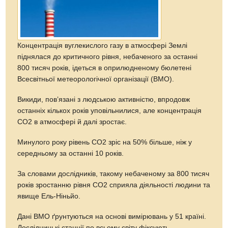
Концентрація вуглекислого газу в атмосфері Землі
піднялася до критичного рівня, небаченого за останні
800 тисяч років, iдеться в оприлюдненому бюлетені
Всесвітньої метеорологічної організації (ВМО).
Викиди, пов’язані з людською активністю, впродовж
останніх кількох років уповільнилися, але концентрація
СО2 в атмосфері й далі зростає.
Минулого року рівень СО2 зріс на 50% більше, ніж у
середньому за останні 10 років.
За словами дослідників, такому небаченому за 800 тисяч
років зростанню рівня СО2 сприяла діяльності людини та
явище Ель-Ніньйо.
Дані ВМО ґрунтуються на основі вимірювань у 51 країні.
Дослідницькі станції по всьому світу фіксують