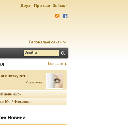
Друзі
Про нас
Зв'язок
Регіональні сайти
ня
Інші дати
ня святкують:
Розгорнути
ій день кішок
ся Юрій Федькович
ані Новини