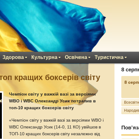
Здорова
Культурна
Освічена
Туристична
8 серп
топ кращих боксерів світу
8 серп
Чемпіон світу у важкій вазі за версіями
WBO і WBC Олександр Усик потрапив в
Всесвітн
топ-10 кращих боксерів світу
Народив
«Чемпіон світу у важкій вазі за версіями WBO і
WBC Олександр Усик (14-0, 11 КО) увійшов в
Пов’яз
ТОП-10 кращих боксерів світу незалежно від