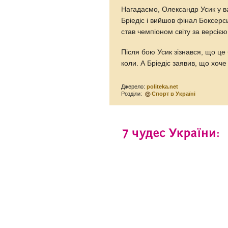
Нагадаємо, Олександр Усик у 
Бріедіс і вийшов фінал Боксерсь
став чемпіоном світу за версіє
Після бою Усик зізнався, що це 
коли. А Бріедіс заявив, що хоч
Джерело:
politeka.net
Розділи:
Спорт в Україні