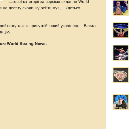
вагової категорії за версією видання World
я на десяту сходинку рейтингу», – йдеться
 рейтингу також присутній інший українець – Василь
зицію.
ією World Boxing News: