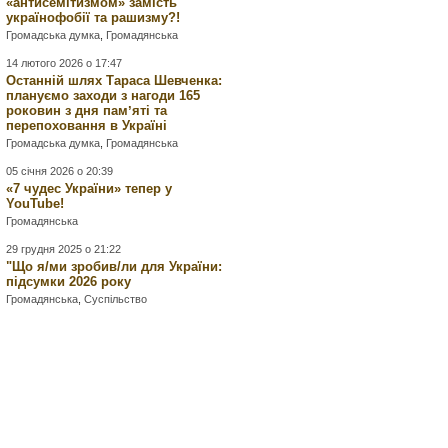
«антисемітизмом» замість
українофобії та рашизму?!
Громадська думка
,
Громадянська
14 лютого 2026 о 17:47
Останній шлях Тараса Шевченка:
плануємо заходи з нагоди 165
роковин з дня памʼяті та
перепоховання в Україні
Громадська думка
,
Громадянська
05 січня 2026 о 20:39
«7 чудес України» тепер у
YouTube!
Громадянська
29 грудня 2025 о 21:22
"Що я/ми зробив/ли для України:
підсумки 2026 року
Громадянська
,
Суспільство