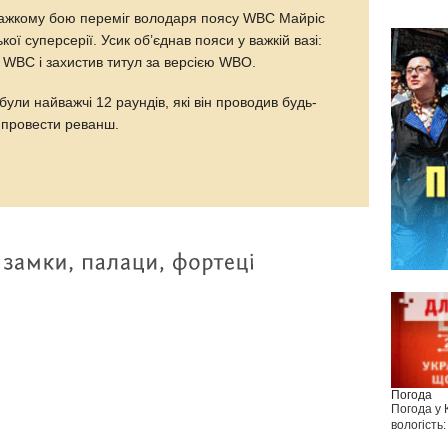
важкому бою переміг володаря поясу WBC Майріс
кої суперсерії. Усик об’єднав пояси у важкій вазі:
ю WBC і захистив титул за версією WBO.
були найважчі 12 раундів, які він проводив будь-
е провести реванш.
Погода
Погода у
вологість: