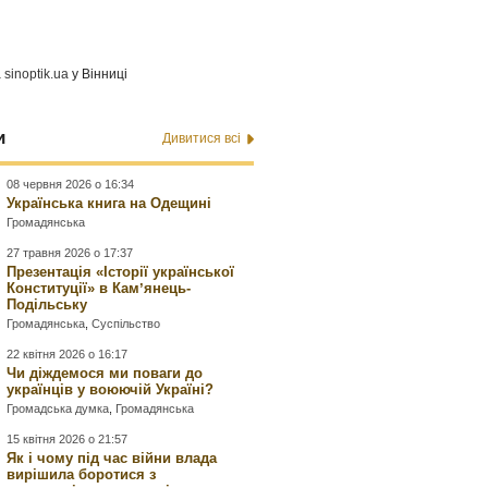
а
sinoptik.ua
у Вінниці
и
Дивитися всі
08 червня 2026 о 16:34
Українська книга на Одещині
Громадянська
27 травня 2026 о 17:37
Презентація «Історії української
Конституції» в Камʼянець-
Подільську
Громадянська
,
Суспільство
22 квітня 2026 о 16:17
Чи діждемося ми поваги до
українців у воюючій Україні?
Громадська думка
,
Громадянська
15 квітня 2026 о 21:57
Як і чому під час війни влада
вирішила боротися з