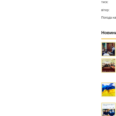
тиск:
вітер:
Погода н
Новин