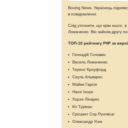
Boxing News. Українець піднявс
в повідомленні.
Слід уточнити, що крім нього, в
Ломаченко. Він зайняв другу по
ТОП-10 рейтингу P4P за верс
Геннадій Головкін
Василь Ломаченко
Теренс Кроуфорд
Сауль Альварес
Майки Гарсія
Наоя Іноуе
Хорхе Лінарес
Кіт Турман
Срісакет Сор Рунгвісаі
Олександр Усик