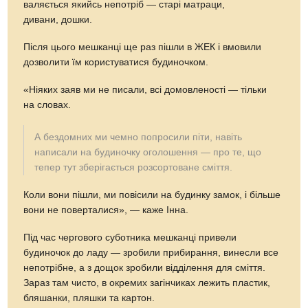
валяється якийсь непотріб — старі матраци,
дивани, дошки.
Після цього мешканці ще раз пішли в ЖЕК і вмовили
дозволити їм користуватися будиночком.
«Ніяких заяв ми не писали, всі домовленості — тільки
на словах.
А бездомних ми чемно попросили піти, навіть
написали на будиночку оголошення — про те, що
тепер тут зберігається розсортоване сміття.
Коли вони пішли, ми повісили на будинку замок, і більше
вони не поверталися», — каже Інна.
Під час чергового суботника мешканці привели
будиночок до ладу — зробили прибирання, винесли все
непотрібне, а з дощок зробили відділення для сміття.
Зараз там чисто, в окремих загінчиках лежить пластик,
бляшанки, пляшки та картон.