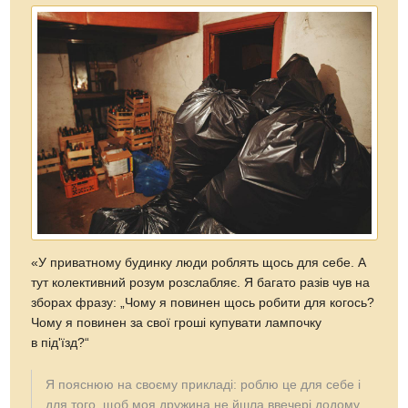
«У приватному будинку люди роблять щось для себе. А
тут колективний розум розслабляє. Я багато разів чув на
зборах фразу: „Чому я повинен щось робити для когось?
Чому я повинен за свої гроші купувати лампочку
в під'їзд?“
Я пояснюю на своєму прикладі: роблю це для себе і
для того, щоб моя дружина не йшла ввечері додому