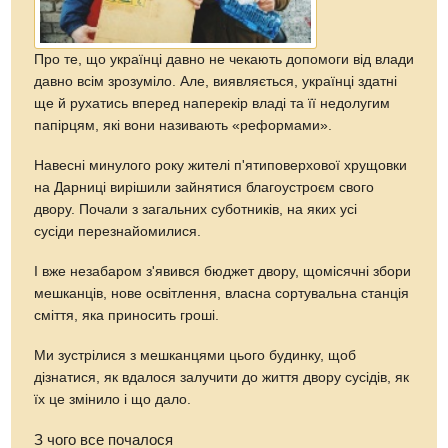
Про те, що українці давно не чекають допомоги від влади
давно всім зрозуміло. Але, виявляється, українці здатні
ще й рухатись вперед наперекір владі та її недолугим
папірцям, які вони називають «реформами».
Навесні минулого року жителі п'ятиповерхової хрущовки
на Дарниці вирішили зайнятися благоустроєм свого
двору. Почали з загальних суботників, на яких усі
сусіди перезнайомилися.
І вже незабаром з'явився бюджет двору, щомісячні збори
мешканців, нове освітлення, власна сортувальна станція
сміття, яка приносить гроші.
Ми зустрілися з мешканцями цього будинку, щоб
дізнатися, як вдалося залучити до життя двору сусідів, як
їх це змінило і що дало.
З чого все почалося