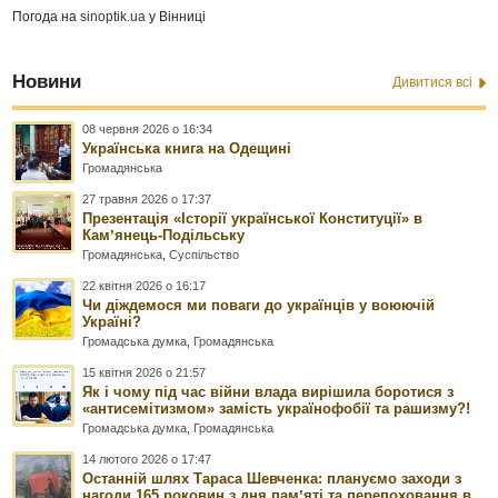
Погода на
sinoptik.ua
у Вінниці
Новини
Дивитися всі
08 червня 2026 о 16:34
Українська книга на Одещині
Громадянська
27 травня 2026 о 17:37
Презентація «Історії української Конституції» в
Камʼянець-Подільську
Громадянська
,
Суспільство
22 квітня 2026 о 16:17
Чи діждемося ми поваги до українців у воюючій
Україні?
Громадська думка
,
Громадянська
15 квітня 2026 о 21:57
Як і чому під час війни влада вирішила боротися з
«антисемітизмом» замість українофобії та рашизму?!
Громадська думка
,
Громадянська
14 лютого 2026 о 17:47
Останній шлях Тараса Шевченка: плануємо заходи з
нагоди 165 роковин з дня памʼяті та перепоховання в