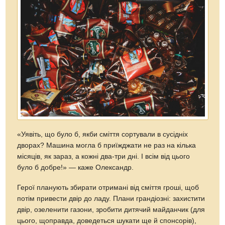
«Уявіть, що було б, якби сміття сортували в сусідніх
дворах? Машина могла б приїжджати не раз на кілька
місяців, як зараз, а кожні два-три дні. І всім від цього
було б добре!» — каже Олександр.
Герої планують збирати отримані від сміття гроші, щоб
потім привести двір до ладу. Плани грандіозні: захистити
двір, озеленити газони, зробити дитячий майданчик (для
цього, щоправда, доведеться шукати ще й спонсорів),