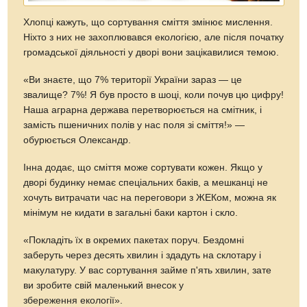
Хлопці кажуть, що сортування сміття змінює мислення.
Ніхто з них не захоплювався екологією, але після початку
громадської діяльності у дворі вони зацікавилися темою.
«Ви знаєте, що 7% території України зараз — це
звалище? 7%! Я був просто в шоці, коли почув цю цифру!
Наша аграрна держава перетворюється на смітник, і
замість пшеничних полів у нас поля зі сміття!» —
обурюється Олександр.
Інна додає, що сміття може сортувати кожен. Якщо у
дворі будинку немає спеціальних баків, а мешканці не
хочуть витрачати час на переговори з ЖЕКом, можна як
мінімум не кидати в загальні баки картон і скло.
«Покладіть їх в окремих пакетах поруч. Бездомні
заберуть через десять хвилин і здадуть на склотару і
макулатуру. У вас сортування займе п'ять хвилин, зате
ви зробите свій маленький внесок у
збереження екології».