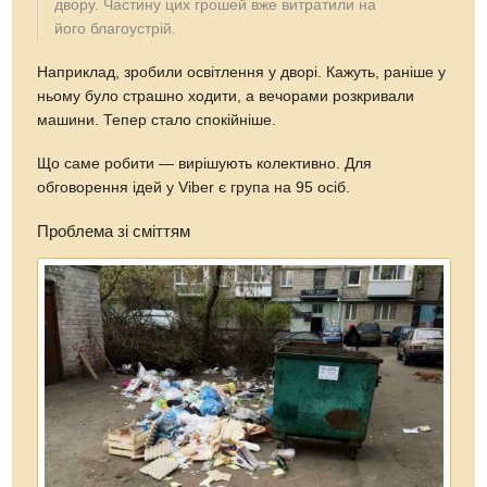
двору. Частину цих грошей вже витратили на
його благоустрій.
Наприклад, зробили освітлення у дворі. Кажуть, раніше у
ньому було страшно ходити, а вечорами розкривали
машини. Тепер стало спокійніше.
Що саме робити — вирішують колективно. Для
обговорення ідей у Viber є група на 95 осіб.
Проблема зі сміттям