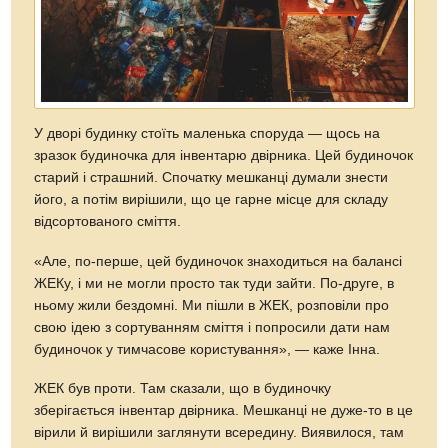
У дворі будинку стоїть маленька споруда — щось на
зразок будиночка для інвентарю двірника. Цей будиночок
старий і страшний. Спочатку мешканці думали знести
його, а потім вирішили, що це гарне місце для складу
відсортованого сміття.
«Але, по-перше, цей будиночок знаходиться на балансі
ЖЕКу, і ми не могли просто так туди зайти. По-друге, в
ньому жили бездомні. Ми пішли в ЖЕК, розповіли про
свою ідею з сортуванням сміття і попросили дати нам
будиночок у тимчасове користування», — каже Інна.
ЖЕК був проти. Там сказали, що в будиночку
зберігається інвентар двірника. Мешканці не
дуже-то
в це
вірили й вирішили заглянути всередину. Виявилося, там