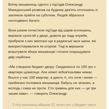
Влітку мешканець одного з під'їздів Олександр
Македонський розвісив на будинку дев'ять оголошень із
закликом прийти на суботник. Людей зібралося
несподівано багато.
Вони разом почистили під'їзди від шарів оголошень,
вирізали сухостій у дворі, довели до ладу клумби,
прибрали з них закопані ще в радянські часи шини, які
використовувалися як огорожі. Тоді ж вирішили
влаштувати збори мешканців і почати покращувати
двір серйозно.
«Ми створили бюджет двору. Скидаємося по 100 грн з
квартири щомісяця. Але ніякої зобов'язалівки немає.
Всього у нас 160 квартир, а дають ті, хто хоче і може —
приблизно половина мешканців. Бабусь не чіпаємо, а
молодь і сама не проти. Сто гривень для них — це три
чашки кави», — говорить Олександр.
З літа мешканці зібрали 12 тисяч грн у бюджет свого