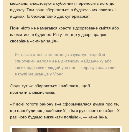
мешканці влаштовують суботник і переносять його до
підвалу. Там воно зберігається в будівельних пакетах і
ящиках. Їх безкоштовно дає супермаркет.
Поки ніхто не намагався красти відсортоване сміття або
вломитися в будинок. Річ у тім, що у дворі працює
своєрідна «сигналізація».
Як тільки хтось із мешканців зауважує людей зі
спиртними напоями на дитячому майданчику або
інших підозрілих людей у дворі — одразу кидає клич
в групі мешканців у Viber.
Люди тут же збираються і вибігають, щоб
прогнати зловмисників.
«У всієї гопоти району вже сформувалася думка про те,
що наш будинок „особливий“, і їм з рук нічого не зійде. У
разі чого будемо викликати поліцію», — каже Інна.