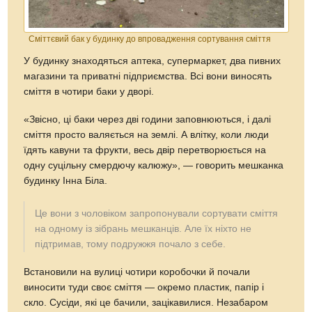
Сміттєвий бак у будинку до впровадження сортування сміття
У будинку знаходяться аптека, супермаркет, два пивних
магазини та приватні підприємства. Всі вони виносять
сміття в чотири баки у дворі.
«Звісно, ці баки через дві години заповнюються, і далі
сміття просто валяється на землі. А влітку, коли люди
їдять кавуни та фрукти, весь двір перетворюється на
одну суцільну смердючу калюжу», — говорить мешканка
будинку Інна Біла.
Це вони з чоловіком запропонували сортувати сміття
на одному із зібрань мешканців. Але їх ніхто не
підтримав, тому подружжя почало з себе.
Встановили на вулиці чотири коробочки й почали
виносити туди своє сміття — окремо пластик, папір і
скло. Сусіди, які це бачили, зацікавилися. Незабаром