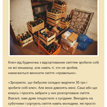
Ключ від будиночка з відсортованим сміттям зробили собі
не всі мешканці, але навіть ті, хто не зробив,
намагаються виносити сміття «правильно».
«Зрозуміло, що бабусям складно виділити 35 грн і
зробити собі ключ. Але вони дзвонять мені, Саші або ще
комусь і просять забрати у них розсортоване сміття.
Взагалі, нам дуже пощастило з сусідами. Виходять на
суботники і сортують сміття навіть молодики, які просто