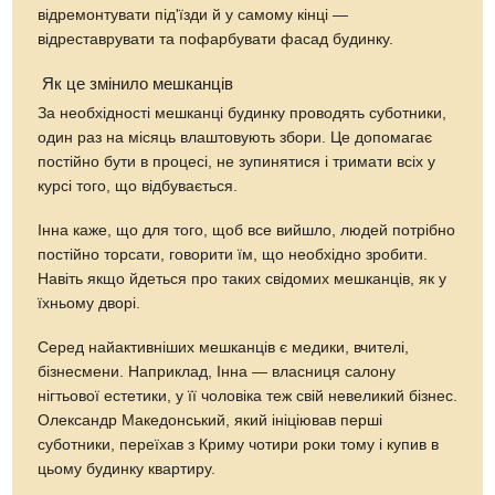
відремонтувати під'їзди й у самому кінці —
відреставрувати та пофарбувати фасад будинку.
Як це змінило мешканців
За необхідності мешканці будинку проводять суботники,
один раз на місяць влаштовують збори. Це допомагає
постійно бути в процесі, не зупинятися і тримати всіх у
курсі того, що відбувається.
Інна каже, що для того, щоб все вийшло, людей потрібно
постійно торсати, говорити їм, що необхідно зробити.
Навіть якщо йдеться про таких свідомих мешканців, як у
їхньому дворі.
Серед найактивніших мешканців є медики, вчителі,
бізнесмени. Наприклад, Інна — власниця салону
нігтьової естетики, у її чоловіка теж свій невеликий бізнес.
Олександр Македонський, який ініціював перші
суботники, переїхав з Криму чотири роки тому і купив в
цьому будинку квартиру.