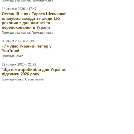
Громадська думка
,
Громадянська
14 лютого 2026 о 17:47
Останній шлях Тараса Шевченка:
плануємо заходи з нагоди 165
роковин з дня памʼяті та
перепоховання в Україні
Громадська думка
,
Громадянська
05 січня 2026 о 20:39
«7 чудес України» тепер у
YouTube!
Громадянська
29 грудня 2025 о 21:22
"Що я/ми зробив/ли для України:
підсумки 2026 року
Громадянська
,
Суспільство