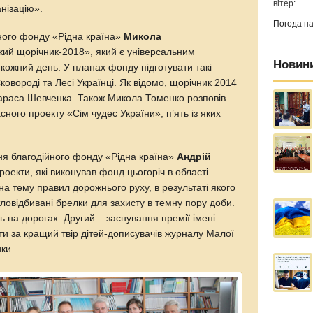
вітер:
нізацію».
Погода н
ійного фонду «Рідна країна»
Микола
кий щорічник-2018», який є універсальним
Новин
ожний день. У планах фонду підготувати такі
ковороді та Лесі Українці. Як відомо, щорічник 2014
Тараса Шевченка. Також Микола Томенко розповів
сного проекту «Сім чудес України», п’ять із яких
ння благодійного фонду «Рідна країна»
Андрій
оекти, які виконував фонд цьогоріч в області.
а тему правил дорожнього руху, в результаті якого
тловідбивані брелки для захисту в темну пору доби.
ь на дорогах. Другий – заснування премії імені
ти за кращий твір дітей-дописувачів журналу Малої
ики.