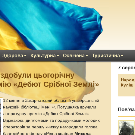
Здорова
Культурна
Освічена
Туристична
7 серп
здобули цьогорічну
Народ
мію «Дебют Срібної Землі»
Куліш
12 квітня в Закарпатській обласній універсальній
науковій бібліотеці імені Ф. Потушняка вручили
Пов’яз
літературну премію «Дебют Срібної Землі».
Відзнакою, дипломами та подарунками молодих
літераторів за першу книжку нагородили голова
благодійного фонду «Рідна країна»
Микола