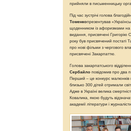
прийняли в письменницьку орга
Під час зустрічі голова благод
Томенко
презентував «Українсь
щоденником із афоризмами на к
видання, присвячені Григорію С
року був присвячений постаті 
про нові фільми з чергового вла
присвячені Закарпаттю.
Голова закарпатського відділе
Сербайло
повідомив про два пр
Перший – це конкурс малюнків н
близько 300 дітей отримали сві
Адже в Україні велика смертніст
Ковалика, якою будуть відзнача
академії літератури і журналіст