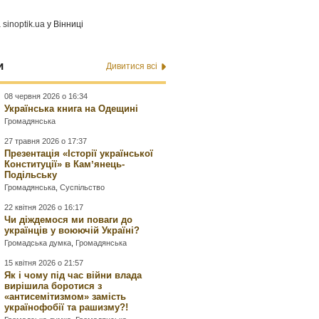
а
sinoptik.ua
у Вінниці
и
Дивитися всі
08 червня 2026 о 16:34
Українська книга на Одещині
Громадянська
27 травня 2026 о 17:37
Презентація «Історії української
Конституції» в Камʼянець-
Подільську
Громадянська
,
Суспільство
22 квітня 2026 о 16:17
Чи діждемося ми поваги до
українців у воюючій Україні?
Громадська думка
,
Громадянська
15 квітня 2026 о 21:57
Як і чому під час війни влада
вирішила боротися з
«антисемітизмом» замість
українофобії та рашизму?!