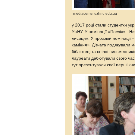
mediacenter.uzhnu.edu.ua
у 2017 році стали студентки ук
УжНУ. У номінації «Поезія» –
Не
лисиця». У прозовій номінації 
каміння». Дівчата подякували м
бібліотеці та спілці письменник
лауреати дебютували свого часу
тут презентували свої перші кни