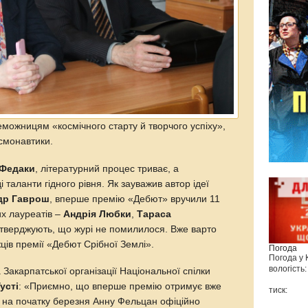
можницям «космічного старту й творчого успіху»,
смонавтики.
 Федаки
, літературний процес триває, а
таланти гідного рівня. Як зауважив автор ідеї
др Гаврош
, вперше премію «Дебют» вручили 11
ших лауреатів –
Андрія Любки
,
Тараса
дтверджують, що журі не помилилося. Вже варто
ців премії «Дебют Срібної Землі».
Погода
Погода у
вологість:
Закарпатської організації Національної спілки
усті
: «Приємно, що вперше премію отримує вже
тиск:
е на початку березня Анну Фельцан офіційно