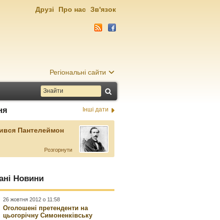
Друзі
Про нас
Зв'язок
Регіональні сайти
ня
Інші дати
ився Пантелеймон
Розгорнути
ані Новини
26 жовтня 2012 о 11:58
Оголошені претенденти на
цьогорічну Симоненківську