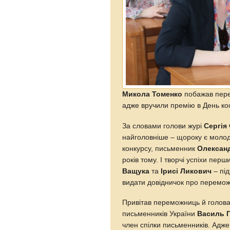
Микола Томенко
побажав пере
адже вручили премію в День ко
За словами голови журі
Сергія
найголовніше – щороку є молоді 
конкурсу, письменник
Олексан
років тому. І творчі успіхи пер
Ващука
та
Ірисі Ликович
– пі
видати довідничок про перемож
Привітав переможниць й голова 
письменників України
Василь Г
член спілки письменників. Адж