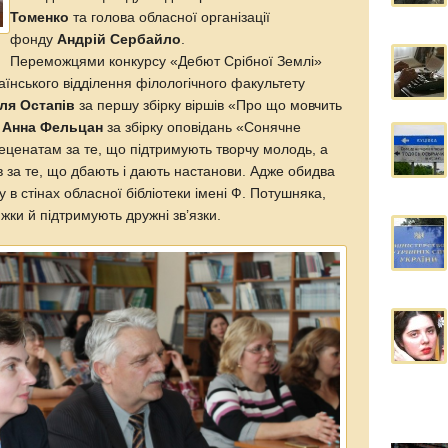
Томенко
та голова обласної організації
фонду
Андрій Сербайло
.
Переможцями конкурсу «Дебют Срібної Землі»
раїнського відділення філологічного факультету
ля Остапів
за першу збірку віршів «Про що мовчить
–
Анна Фельцан
за збірку оповідань «Сонячне
еценатам за те, що підтримують творчу молодь, а
ів за те, що дбають і дають настанови. Адже обидва
 в стінах обласної бібліотеки імені Ф. Потушняка,
жки й підтримують дружні зв’язки.