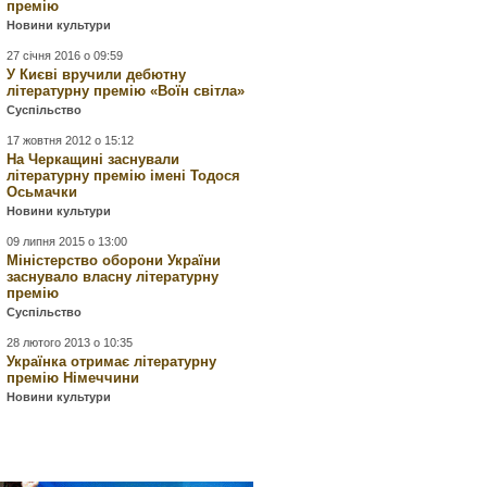
премію
Новини культури
27 січня 2016 о 09:59
У Києві вручили дебютну
літературну премію «Воїн світла»
Суспільство
17 жовтня 2012 о 15:12
На Черкащині заснували
літературну премію імені Тодося
Осьмачки
Новини культури
09 липня 2015 о 13:00
Міністерство оборони України
заснувало власну літературну
премію
Суспільство
28 лютого 2013 о 10:35
Українка отримає літературну
премію Німеччини
Новини культури