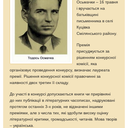
Осьмачки – 16 травня
і вручається на
батьківщині
письменника в селі
Куцівка
Смілянського району.
Премія
присуджується за
рішенням конкурсної
комісії, яка
організовує проведення конкурсу, визначає лауреата
премії. Рішення конкурсної комісії правочинні за
наявності двох третин її складу.
До участі в конкурсі допускаються книги чи прирівняні
до них публікації в літературних часописах, надруковані
протягом останніх 3-х років, не відзначені іншими
преміями, але з числа тих, які здобули високу оцінку
літературної критики, громадськості, читачів. Мова творів
– українська.