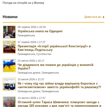
Погода на
sinoptik.ua
у Вінниці
Новини
Дивитися всі
08 червня 2026 о 16:34
Українська книга на Одещині
Громадянська
27 травня 2026 о 17:37
Презентація «Історії української Конституції» в
Камʼянець-Подільську
Громадянська
,
Суспільство
22 квітня 2026 о 16:17
Чи діждемося ми поваги до українців у воюючій
Україні?
Громадська думка
,
Громадянська
15 квітня 2026 о 21:57
Як і чому під час війни влада вирішила боротися з
«антисемітизмом» замість українофобії та рашизму?!
Громадська думка
,
Громадянська
14 лютого 2026 о 17:47
Останній шлях Тараса Шевченка: плануємо заходи з
нагоди 165 роковин з дня памʼяті та перепоховання в