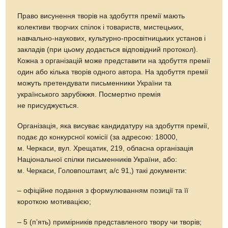
Право висунення творів на здобуття премії мають
колективи творчих спілок і товариств, мистецьких,
навчально-наукових, культурно-просвітницьких установ і
закладів (при цьому додається відповідний протокол).
Кожна з організацій може представити на здобуття премії
один або кілька творів одного автора. На здобуття премії
можуть претендувати письменники України та
українського зарубіжжя. Посмертно премія
не присуджується.
Організація, яка висуває кандидатуру на здобуття премії,
подає до конкурсної комісії (за адресою: 18000,
м. Черкаси, вул. Хрещатик, 219, обласна організація
Національної спілки письменників України, або:
м. Черкаси, Головпоштамт, а/с 91,) такі документи:
– офіційне подання з формулюванням позиції та її
короткою мотивацією;
– 5 (п’ять) примірників представленого твору чи творів;