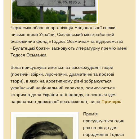
Черкаська обласна організація Національної спілки
письменників України, Смілянський міськрайонний
благодійний фонд «Тодось Осьмачка» та підприємство
«Булатецькі брати» засновують літературну премію імені
Тодося Осьмачки.
Вона присуджуватиметься за високохудожні твори
(поетичні збірки, ліро-епічні, драматичні та прозові
твори), в яких на архетипному рівні зображується
український національний характер, осмислюється
історична доля України та її народу, втілюється ідея
національно-державної незалежності, пише
Прочерк.
Премія
присуджується один
раз на рік до дня
народження Тодося