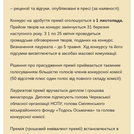
– рецензії та відгуки, опубліковані в пресі (за наявності).
Конкурс на здобуття премії оголошується
з 1 листопада.
Прийом творів на конкурс закінчується 31 березня
наступного року. З 1 по 25 квітня проводиться
громадське обговорення творів, поданих на конкурс.
Визначення лауреата – до 5 травня. Хід конкурсу та його
підсумки висвітлюються в засобах масової комунікації.
Рішення про присудження премії приймається таємним
голосуванням більшістю голосів членів конкурсної комісії
(50 відсотків плюс один голос від повного складу комісії).
Лауреатові премії вручається диплом і грошова
винагорода. Диплом підписують голова Черкаської
обласної організації НСПУ, голова Смілянського
міськрайонного фонду «Тодось Осьмачка» та голова
конкурсної комісії.
Премія (грошовий еквівалент премії) встановлюється в