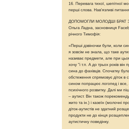
16. Перевага тихої, шепітної м
перші слова. Нав'язливі питанн
ДОПОМОГЛИ МОЛОДШІ БРАТ 
Ольга Ладна, засновниця Faceb
річного Тимофія:
«Перші дзвіночки були, коли си
я зовсім не знала, що таке аути
називає предмети, але при цьом
хочу "і т.п. А до трьох років в
сина до фахівців. Спочатку бул
обстеження спрямовує діток в с
сином попрацює логопед і все, а
психічного розвитку. Далі ми п
– аутист. Він також порекоменд
жито та ін.) і казеїн (молочні 
діток-аутистів не здатний роз
продукти не до кінця розщеплен
аутистичну поведінку.