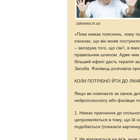
zaknews.in.ua
«Поки немає пояснень, чому таки
означає, що він може постукати
– запорука того, що сім'ї, в як
правильним шляхом. Адже чим 
більший ефект дасть терапія з
Засоба. Фахівець розповіла про
КОЛИ ПОТРІБНО ЙТИ ДО ЛІКА
Якщо ви помічаєте за своєю дити
нейропсихологу або фахівцю по 
1. Немає прагнення до спільно
цепроявляється в тому, що їй х
подобається (показати картинку в
2. Не відгукується на ім'я, інш