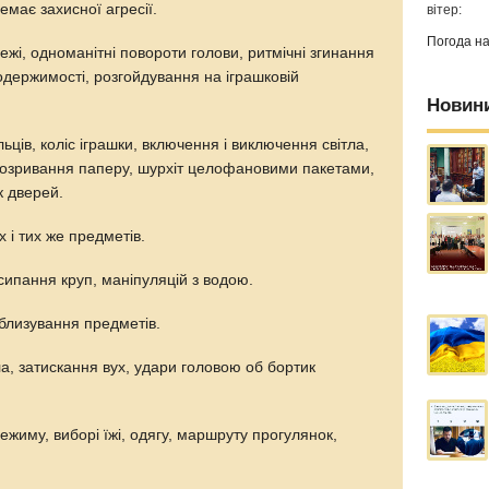
емає захисної агресії.
вітер:
Погода н
ежі, одноманітні повороти голови, ритмічні згинання
 одержимості, розгойдування на іграшковій
Новин
ців, коліс іграшки, включення і виключення світла,
 розривання паперу, шурхіт целофановими пакетами,
к дверей.
 і тих же предметів.
сипання круп, маніпуляцій з водою.
облизування предметів.
тіла, затискання вух, удари головою об бортик
ежиму, виборі їжі, одягу, маршруту прогулянок,