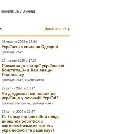
а
sinoptik.ua
у Вінниці
и
Дивитися всі
08 червня 2026 о 16:34
Українська книга на Одещині
Громадянська
27 травня 2026 о 17:37
Презентація «Історії української
Конституції» в Камʼянець-
Подільську
Громадянська
,
Суспільство
22 квітня 2026 о 16:17
Чи діждемося ми поваги до
українців у воюючій Україні?
Громадська думка
,
Громадянська
15 квітня 2026 о 21:57
Як і чому під час війни влада
вирішила боротися з
«антисемітизмом» замість
українофобії та рашизму?!