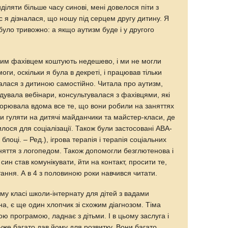
иділяти більше часу синові, мені довелося піти з
ас я дізналася, що ношу під серцем другу дитину. Я
було тривожно: а якщо аутизм буде і у другого
аним фахівцем коштують недешево, і ми не могли
оги, оскільки я була в декреті, і працював тільки
алася з дитиною самостійно. Читала про аутизм,
ідувала вебінари, консультувалася з фахівцями, які
торювала вдома все те, що вони робили на заняттях
ли гуляти на дитячі майданчики та майстер-класи, де
илося для соціалізації. Також були застосовані АВА-
блоці. – Ред.), ігрова терапія і терапія соціальних
аняття з логопедом. Також допомогли безглютенова і
 син став комунікувати, йти на контакт, просити те,
итання. А в 4 з половиною роки навчився читати.
му класі школи-інтернату для дітей з вадами
на, є ще один хлопчик зі схожим діагнозом. Тіма
ю програмою, ладнає з дітьми. І в цьому заслуга і
уже багато дав йому для розвитку. Вони багато