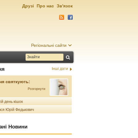
Друзі
Про нас
Зв'язок
Регіональні сайти
ня
Інші дати
ня святкують:
Розгорнути
ій день кішок
ся Юрій Федькович
ані Новини