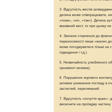
3. Відсутність жестів затвердж
дитина може співпрацювати, не
«поки», «ні», «так»). Дитина ау
вказівний жест, то при цьому н
4. Змінене ставлення до фізичн
переносимості лише «малих доз
може погоджуватися тільки на с
підкидання і т.д.).
5. Незвичайність улюбленого об
орнамент килима).
6. Порушення зорового контакту:
активне уникнення погляду в очі
застиглий, переляканий.
7. Відсутність «почуття краю»:
вискочити на проїжджу частину в