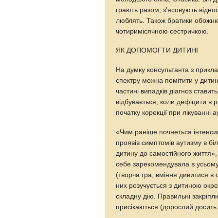
грають разом, з'ясовують відн
люблять. Також братики обожню
чотиримісячною сестричкою.
ЯК ДОПОМОГТИ ДИТИНІ
На думку консультанта з прикла
спектру можна помітити у дитини
частині випадків діагноз ставить
відбувається, коли дефіцити в 
початку корекції при лікуванні
«Чим раніше почнеться інтенси
проявів симптомів аутизму в бі
дитину до самостійного життя»,
себе зарекомендувала в усьому с
(творча гра, вміння дивитися в о
них розучується з дитиною окре
складну дію. Правильні закріпл
присікаються (дорослий досить 