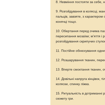
8. Невміння постояти за себе, н
9. Розгойдування в колясці, ман
пальців, завзяте, з характером
конячці тощо.
10. Обертання перед очима паль
пересипання мозаїки; м'яття і
розгойдування скрипучих стуло
11. Постійне обнюхування одних
12. Розшарування тканин, пере
13. Вперте смоктання тканин, 
14. Довільні напруга кінцівок, 
коляски, спинку ліжка.
15. Ритуальність в дотриманні р
сюжету гри.