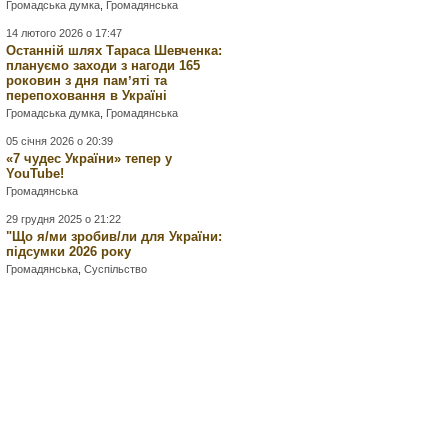
Громадська думка
,
Громадянська
14 лютого 2026 о 17:47
Останній шлях Тараса Шевченка:
плануємо заходи з нагоди 165
роковин з дня памʼяті та
перепоховання в Україні
Громадська думка
,
Громадянська
05 січня 2026 о 20:39
«7 чудес України» тепер у
YouTube!
Громадянська
29 грудня 2025 о 21:22
"Що я/ми зробив/ли для України:
підсумки 2026 року
Громадянська
,
Суспільство