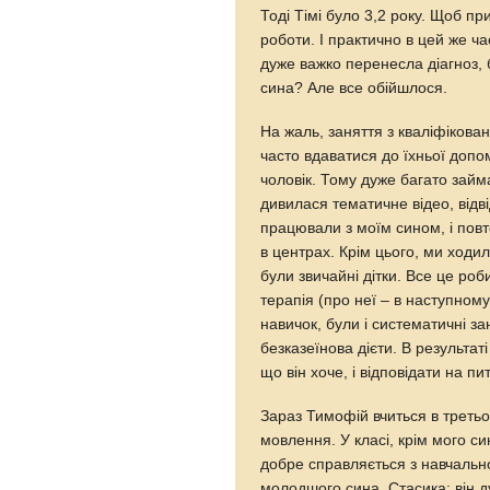
Тоді Тімі було 3,2 року. Щоб пр
роботи. І практично в цей же ч
дуже важко перенесла діагноз, 
сина? Але все обійшлося.
На жаль, заняття з кваліфіков
часто вдаватися до їхньої допом
чоловік. Тому дуже багато займ
дивилася тематичне відео, відв
працювали з моїм сином, і пов
в центрах. Крім цього, ми ходи
були звичайні дітки. Все це роб
терапія (про неї – в наступному 
навичок, були і систематичні з
безказеїнова дієти. В результаті
що він хоче, і відповідати на п
Зараз Тимофій вчиться в третьо
мовлення. У класі, крім мого си
добре справляється з навчально
молодшого сина, Стасика: він д