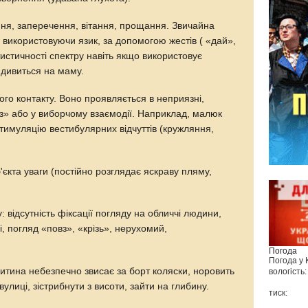
ення, заперечення, вітання, прощання. Звичайна
 використовуючи язик, за допомогою жестів ( «дай»,
тистичності спектру навіть якщо використовує
е дивиться на маму.
ого контакту. Воно проявляється в неприязні,
» або у виборчому взаємодії. Наприклад, малюк
тимуляцію вестибулярних відчуттів (кружляння,
'єкта уваги (постійно розглядає яскраву пляму,
 відсутність фіксації погляду на обличчі людини,
, погляд «повз», «крізь», нерухомий,
Погода
Погода у
 дитина небезпечно звисає за борт коляски, норовить
вологість:
улиці, зістрибнути з висоти, зайти на глибину.
тиск: