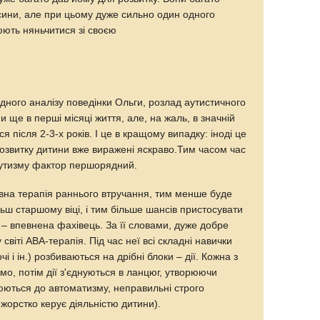
осини, але при цьому дуже сильно один одного
ють няньчитися зі своєю
дного аналізу поведінки Ольги, розлад аутистичного
 ще в перші місяці життя, але, на жаль, в значній
ся після 2-3-х років. І це в кращому випадку: іноді це
розвитку дитини вже виражені яскраво.Тим часом час
 аутизму фактор першорядний.
вна терапія раннього втручання, тим менше буде
льш старшому віці, і тим більше шансів пристосувати
 – впевнена фахівець. За її словами, дуже добре
віті АВА-терапія. Під час неї всі складні навички
чі і ін.) розбиваються на дрібні блоки – дії. Кожна з
мо, потім дії з'єднуються в ланцюг, утворюючи
юються до автоматизму, неправильні строго
жорстко керує діяльністю дитини).