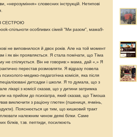
ови, «нерозуміння» словесних інструкцій. Нетипові
я.
З СЕСТРОЮ
ook-спільноти особливих сімей "Ми разом", мама9-
нові не виповнилося й двох років. Але на той момент
зм і як він проявляється. Я стала помічати, що Тіма
у не спілкується. Він не говорив:» мама, дай «,» Я
ін практично перестав розмовляти. Я відразу повела
а психолого-медико-педагогічна комісія, яка після
пеціалізовані дитсадки і школи. Я то думала, що з
ле лікарі з комісії сказав, що у дитини затримка
ішли на прийом до психіатра, який сказав, що Тімоша
ував виключити з раціону глютен (пшениця, ячмінь,
продукти). Пояснюється це тим, що кишковий тракт
щеплювати належним чином деякі білки. Саме
их білків, т.зв. пептиди, посилюють