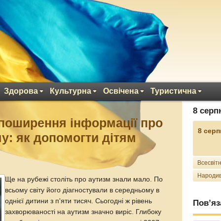
Здорова
Культурна
Освічена
Туристична
8 серп
 поширення інформації про
8 серп
у: як допомогти дітям
Всесвітн
Народив
Ще на рубежі століть про аутизм знали мало. По
всьому світу його діагностували в середньому в
однієї дитини з п'яти тисяч. Сьогодні ж рівень
Пов’яз
захворюваності на аутизм значно виріс. Глибоку