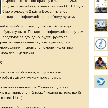
стурбованість з цього приводу в листопаді 2007
року висловила Генеральна асамблея ООН. Тоді ж
було оголошено 2 квітня Всесвітнім днем
поширення інформації про проблему аутизму.
й великий ріст рівня аутизму в світі. Але це
 в будь-яку сім'ю. Поширення інформації про аутизм
их народжуються діти дощу, будуть рухатися
раніше буде виявлено аутизм у дитини, тим
ахворювання», – впевнена нейропсихолог Інна
 його перші дзвіночки.
РЯ
ною такі особливості, її слід показати
роботі з дітьми аутистичного спектру.
го переживання емоцій. У звичайної дитини
очеться привернути близької людини до того, що їй
 книжці і т.п.).
е звернення (удавана глухота).