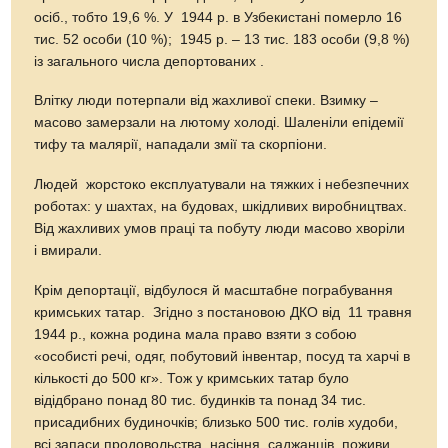
осіб., тобто 19,6 %. У 1944 р. в Узбекистані померло 16
тис. 52 особи (10 %); 1945 р. – 13 тис. 183 особи (9,8 %)
із загального числа депортованих .
Влітку люди потерпали від жахливої спеки. Взимку –
масово замерзали на лютому холоді. Шаленіли епідемії
тифу та малярії, нападали змії та скорпіони.
Людей жорстоко експлуатували на тяжких і небезпечних
роботах: у шахтах, на будовах, шкідливих виробництвах.
Від жахливих умов праці та побуту люди масово хворіли
і вмирали.
Крім депортації, відбулося й масштабне пограбування
кримських татар. Згідно з постановою ДКО від 11 травня
1944 р., кожна родина мала право взяти з собою
«особисті речі, одяг, побутовий інвентар, посуд та харчі в
кількості до 500 кг». Тож у кримських татар було
відідбрано понад 80 тис. будинків та понад 34 тис.
присадибних будиночків; близько 500 тис. голів худоби,
всі запаси продовольства, насіння, саджанців, поживи