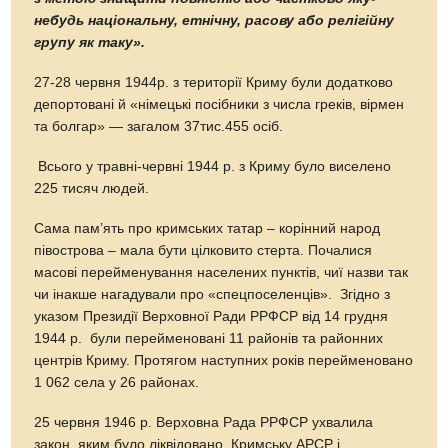
небудь національну, етнічну, расову або релігійну
групу як таку».
27-28 червня 1944р. з території Криму були додатково
депортовані й «німецькі посібники з числа греків, вірмен
та болгар» — загалом 37тис.455 осіб.
Всього у травні-червні 1944 р. з Криму було виселено
225 тисяч людей.
Сама пам’ять про кримських татар – корінний народ
півострова – мала бути цілковито стерта. Почалися
масові перейменування населених пунктів, чиї назви так
чи інакше нагадували про «спецпоселенців». Згідно з
указом Президії Верховної Ради РРФСР від 14 грудня
1944 р. були перейменовані 11 районів та районних
центрів Криму. Протягом наступних років перейменовано
1 062 села у 26 районах.
25 червня 1946 р. Верховна Рада РРФСР ухвалила
закон, яким було ліквідовано Кримську АРСР і