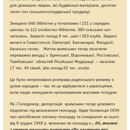
для домашніх тварин, всі будівельні матеріали, десятки
тисяч тон сільськогосподарської продукції.
Знищено 646 бібліотек у початкових і 221 у середніх
школах та 112 особистих бібліотек, 360 сільських хат-
читалень. Закрито понад 9 тис. шкіл і 263 клуби. Закриті
мечеті в Севастополі, Євпаторії, Бахчисараї, Феодосії,
багатьох селах. Житла кримських татар заселили
переважно вихідці з Брянської, Воронезької, Ростовської,
Тамбовської областей Російської Федерації – загалом
17 тис. 40 сімей, або понад 62 тис. особи.
Це була неприхована розправа радянського режиму з
цілим народом – так, як це відбувалося з українціями,
коли націю знищували організованим масовим голодом.
Як і Голодомор, депортація кримських татар цілковито
прідлягає під визначення геноциду. Адже Конвенція ООН
про запобігання злочину геноциду та покарання за нього
від 9 грудня 1948 р. визначає як геноцид
«…дії, вчинені
з метою знищити повністю або частково яку-