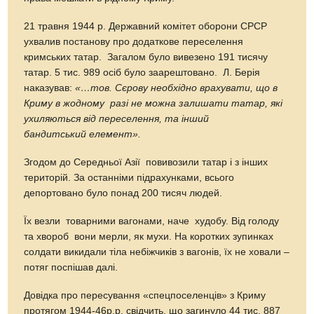
21 травня 1944 р. Державний комітет оборони СРСР
ухвалив постанову про додаткове переселення
кримських татар. Загалом було вивезено 191 тисячу
татар. 5 тис. 989 осіб було заарештовано. Л. Берія
наказував:
«…тов.
Сєрову необхідно врахувати, що в
Криму
в жодному
разі не можна залишати татар, які
ухиляються від переселення, та інший
бандитський елемент».
Згодом до Середньої Азії повивозили татар і з інших
територій. За останніми підрахунками, всього
депортовано було понад 200 тисяч людей.
Їх везли товарними вагонами, наче худобу. Від голоду
та хвороб вони мерли, як мухи. На коротких зупинках
солдати викидали тіла небіжчиків з вагонів, їх не ховали –
потяг поспішав далі.
Довідка про пересування «спецпоселенців» з Криму
протягом 1944-46р.р. свідчить, що загинуло 44 тис. 887