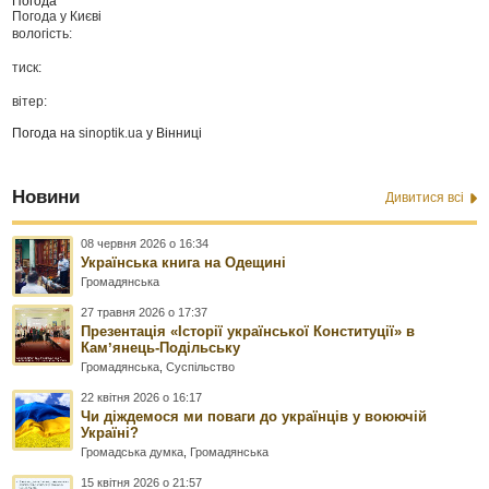
Погода
Погода у
Києві
вологість:
тиск:
вітер:
Погода на
sinoptik.ua
у Вінниці
Новини
Дивитися всі
08 червня 2026 о 16:34
Українська книга на Одещині
Громадянська
27 травня 2026 о 17:37
Презентація «Історії української Конституції» в
Камʼянець-Подільську
Громадянська
,
Суспільство
22 квітня 2026 о 16:17
Чи діждемося ми поваги до українців у воюючій
Україні?
Громадська думка
,
Громадянська
15 квітня 2026 о 21:57