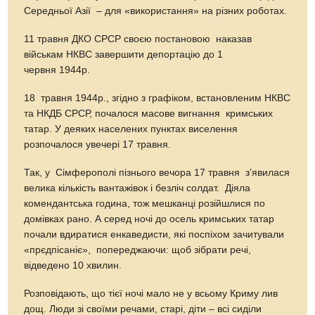
Середньої Азії – для «використання» на різних роботах.
11 травня ДКО СРСР своєю постановою наказав
військам НКВС завершити депортацію до 1
червня 1944р.
18 травня 1944р., згідно з графіком, встановленим НКВС
та НКДБ СРСР, почалося масове вигнання кримських
татар. У деяких населених пунктах виселення
розпочалося увечері 17 травня.
Так, у Сімферополі пізнього вечора 17 травня з’явилася
велика кількість вантажівок і безліч солдат. Діяла
комендантська година, тож мешканці розійшлися по
домівках рано. А серед ночі до осель кримських татар
почали вдиратися енкаведисти, які поспіхом зачитували
«прєдпісаніє», попереджаючи: щоб зібрати речі,
відведено 10 хвилин.
Розповідають, що тієї ночі мало не у всьому Криму лив
дощ. Люди зі своїми речами, старі, діти – всі сиділи