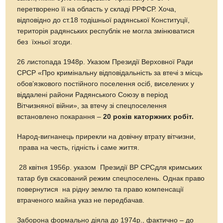
перетворено її на область у складі РРФСР. Хоча,
відповідно до ст.18 тодішньої радянської Конституції,
територія радянських республік не могла змінюватися
без їхньої згоди.
26 листопада 1948р. Указом Президії Верховної Ради
СРСР «Про кримінальну відповідальність за втечі з місць
обов’язкового постійного поселення осіб, виселених у
віддалені райони Радянського Союзу в період
Вітчизняної війни», за втечу зі спецпоселення
встановлено покарання –
20 років каторжних робіт.
Народ-вигнанець прирекли на довічну втрату вітчизни,
права на честь, гідність і саме життя.
28 квітня 1956р. указом Президії ВР СРСдля кримських
татар був скасований режим спецпоселень. Однак право
повернутися на рідну землю та право компенсації
втраченого майна указ не передбачав.
Заборона формально діяла до 1974р., фактично – до