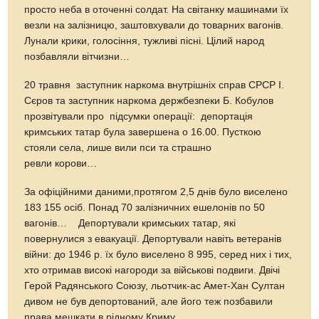
просто неба в оточенні солдат. На світанку машинами їх
везли на залізницю, заштовхували до товарних вагонів.
Лунали крики, голосіння, тужливі пісні. Цілий народ
позбавляли вітчизни…
20 травня заступник наркома внутрішніх справ СРСР І.
Сєров та заступник наркома держбезпеки Б. Кобулов
прозвітували про підсумки операції: депортація
кримських татар була завершена о 16.00. Пусткою
стояли села, лише вили пси та страшно
ревли корови…
За офіційними даними,протягом 2,5 днів було виселено
183 155 осіб. Понад 70 залізничних ешелонів по 50
вагонів… Депортували кримських татар, які
повернулися з евакуації. Депортували навіть ветеранів
війни: до 1946 р. їх було виселено 8 995, серед них і тих,
хто отримав високі нагороди за військові подвиги. Двічі
Герой Радянського Союзу, льотчик-ас Амет-Хан Султан
дивом не був депортований, але його теж позбавили
права мешкати в рідному Криму.