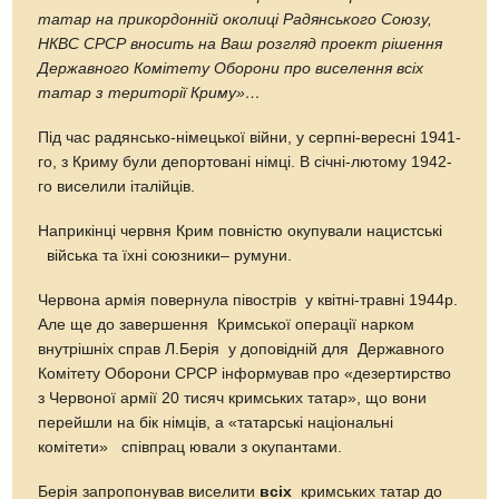
татар на прикордонній околиці Радянського Союзу,
НКВС СРСР вносить на Ваш розгляд проект рішення
Державного Комітету Оборони про виселення всіх
татар з території Криму»…
Під час радянсько-німецької війни, у серпні-вересні 1941-
го, з Криму були депортовані німці. В січні-лютому 1942-
го виселили італійців.
Наприкінці червня Крим повністю окупували нацистські
війська та їхні союзники– румуни.
Червона армія повернула півострів у квітні-травні 1944р.
Але ще до завершення Кримської операції нарком
внутрішніх справ Л.Берія у доповідній для Державного
Комітету Оборони СРСР інформував про «дезертирство
з Червоної армії 20 тисяч кримських татар», що вони
перейшли на бік німців, а «татарські національні
комітети» співпрац ювали з окупантами.
Берія запропонував виселити
всіх
кримських татар до