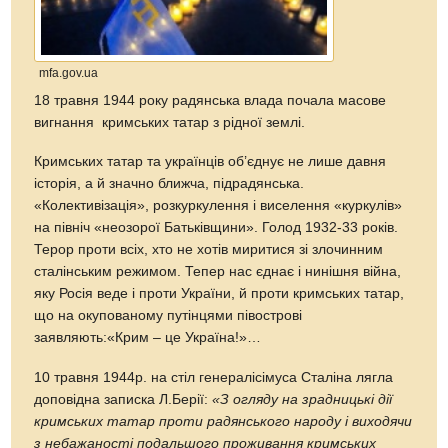
mfa.gov.ua
18 травня 1944 року радянська влада почала масове
вигнання кримських татар з рідної землі.
Кримських татар та українців об’єднує не лише давня
історія, а й значно ближча, підрадянська.
«Колективізація», розкуркулення і виселення «куркулів»
на північ «неозорої Батьківщини». Голод 1932-33 років.
Терор проти всіх, хто не хотів миритися зі злочинним
сталінським режимом. Тепер нас єднає і нинішня війна,
яку Росія веде і проти України, й проти кримських татар,
що на окупованому путінцями півострові
заявляють:«Крим – це Україна!»…
10 травня 1944р. на стіл генералісімуса Сталіна лягла
доповідна записка Л.Берії:
«З огляду на зрадницькі дії
кримських татар проти радянського народу і виходячи
з небажаності подальшого проживання кримських