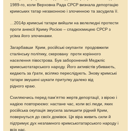
1989-го, коли Верховна Рада СРСР визнала депортацію
кримських татар незаконною і злочинною та засудила її.
…2014р.кримські татари вийшли на велелюдні протести
проти анексії Криму Росією – спадкоємицею СРСР з
усіма його злочинами.
Загарбавши Крим, російські окупанти продовжили
сталінську політику, скеровану проти корінного
населення півострова. Був заборонений Меджліс
кримськотатарського народу. Його активістів убивають,
кидають за ґрати, всіляко переслідують. Знову кримські
татари змушені шукати притулку далеко від
рідного краю.
Схиляючись перед пам’яттю жертв депортації, з вірою і
надією повторюємо: настане час, коли всі люди, яких
російська окупація змусила залишити рідний Крим,
повернуться до своїх домівок. Ця віра живить сили й
підтримує дух незламного кримськотатарського народу і
всіх нас.