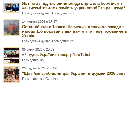
Як і чому під час війни влада вирішила боротися з
«антисемітизмом» замість українофобії та рашизму?!
Громадська думка
,
Громадянська
14 лютого 2026 о 17:47
Останній шлях Тараса Шевченка: плануємо заходи з
нагоди 165 роковин з дня памʼяті та перепоховання в
Україні
Громадська думка
,
Громадянська
05 січня 2026 о 20:39
«7 чудес України» тепер у YouTube!
Громадянська
29 грудня 2025 о 21:22
"Що я/ми зробив/ли для України: підсумки 2026 року
Громадянська
,
Суспільство