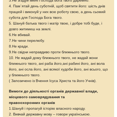
3.Не згадуй імені Господа Бога твого даремно.
4. Пам`ятай день суботній, щоб святити його: шість днів
працюй і виконуй у них всю роботу свою, а день сьомий
субота для Господа Бога твого.
5. Шануй батька твого і матір твою, і добре тобі буде, і
довго житимеш на землі.
6.Не вбивай.
7.Не чини перелюбу.
8.Не кради.
9.Не свідчи неправдиво проти ближнього твого.
10. Не жадай дому ближнього твого, не жадай жони
ближнього твого, ані раба його,ані рабині його, ані вола
його, ані осла його, ані всякої худоби його, ані всього, що
у ближнього твого.
( Запозичено із Вчення Ісуса Христа та його Учнів).
Вимоги до діяльності органів державної влади,
місцевого самоврядування та
правоохоронних органів
1.Шануй і пропагуй історію власного народу.
2. Вивчай державну мову – говори українською.