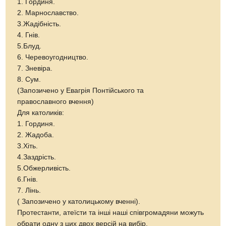
1. Гординя.
2. Марнославство.
3.Жадібність.
4. Гнів.
5.Блуд.
6. Черевоугодництво.
7. Зневіра.
8. Сум.
(Запозичено у Евагрія Понтійського та
православного вчення)
Для католиків:
1. Гординя.
2. Жадоба.
3.Хіть.
4.Заздрість.
5.Обжерливість.
6.Гнів.
7. Лінь.
( Запозичено у католицькому вченні).
Протестанти, атеїсти та інші наші співгромадяни можуть
обрати одну з цих двох версій на вибір.