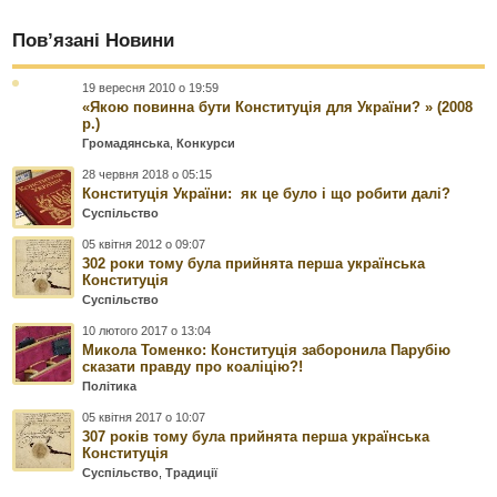
Пов’язані Новини
19 вересня 2010 о 19:59
«Якою повинна бути Конституція для України? » (2008
р.)
Громадянська
,
Конкурси
28 червня 2018 о 05:15
Конституція України: як це було і що робити далі?
Суспільство
05 квітня 2012 о 09:07
302 роки тому була прийнята перша українська
Конституція
Суспільство
10 лютого 2017 о 13:04
Микола Томенко: Конституція заборонила Парубію
сказати правду про коаліцію?!
Політика
05 квітня 2017 о 10:07
307 років тому була прийнята перша українська
Конституція
Суспільство
,
Традиції