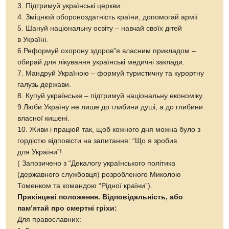
3. Підтримуй українські церкви.
4. Зміцнюй обороноздатність країни, допомогай армії
5. Шануй національну освіту – навчай своїх дітей
в Україні.
6.Реформуй охорону здоров”я власним прикладом –
обирай для лікування українські медичні заклади.
7. Мандруй Україною – формуй туристичну та курортну
галузь держави.
8. Купуй українське – підтримуй національну економіку.
9.Люби Україну не лише до глибини душі, а до глибини
власної кишені.
10. Живи і працюй так, щоб кожного дня можна було з
гордістю відповісти на запитання: “Що я зробив
для України”!
( Запозичено з “Декалогу українського політика
(державного службовця) розробленого Миколою
Томенком та командою “Рідної країни”).
Прикінцеві положення. Відповідальність, або
пам’ятай про смертні гріхи:
Для православних: