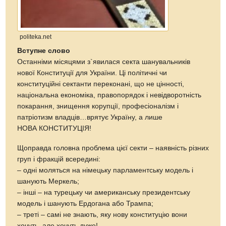
politeka.net
Вступне слово
Останніми місяцями з`явилася секта шанувальників
нової Конституції для України. Ці політичні чи
конституційні сектанти переконані, що не цінності,
національна економіка, правопорядок і невідворотність
покарання, знищення корупції, професіоналізм і
патріотизм владців…врятує Україну, а лише
НОВА КОНСТИТУЦІЯ!
Щоправда головна проблема цієї секти – наявність різних
груп і фракцій всередині:
– одні моляться на німецьку парламентську модель і
шанують Меркель;
– інші – на турецьку чи американську президентську
модель і шанують Ердогана або Трампа;
– треті – самі не знають, яку нову конституцію вони
хочуть, але хочуть дуже!