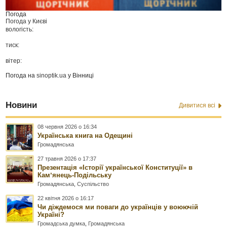
Погода
Погода у
Києві
вологість:
тиск:
вітер:
Погода на
sinoptik.ua
у Вінниці
Новини
Дивитися всі
08 червня 2026 о 16:34
Українська книга на Одещині
Громадянська
27 травня 2026 о 17:37
Презентація «Історії української Конституції» в
Камʼянець-Подільську
Громадянська
,
Суспільство
22 квітня 2026 о 16:17
Чи діждемося ми поваги до українців у воюючій
Україні?
Громадська думка
,
Громадянська