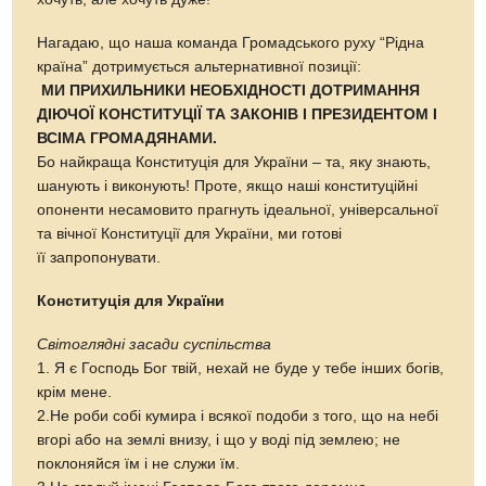
Нагадаю, що наша команда Громадського руху “Рідна
країна” дотримується альтернативної позиції:
МИ ПРИХИЛЬНИКИ НЕОБХІДНОСТІ ДОТРИМАННЯ
ДІЮЧОЇ КОНСТИТУЦІЇ ТА ЗАКОНІВ І ПРЕЗИДЕНТОМ І
ВСІМА ГРОМАДЯНАМИ.
Бо найкраща Конституція для України – та, яку знають,
шанують і виконують! Проте, якщо наші конституційні
опоненти несамовито прагнуть ідеальної, універсальної
та вічної Конституції для України, ми готові
її запропонувати.
Конституція для України
Світоглядні засади суспільства
1. Я є Господь Бог твій, нехай не буде у тебе інших богів,
крім мене.
2.Не роби собі кумира і всякої подоби з того, що на небі
вгорі або на землі внизу, і що у воді під землею; не
поклоняйся їм і не служи їм.