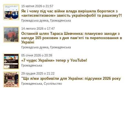
15 квітня 2026 о 21:57
Як і чому під час війни влада вирішила боротися з
«антисемітизмом» замість українофобії та рашизму?!
Громадська думка
,
Громадянська
14 лютого 2026 о 17:47
Останній шлях Тараса Шевченка: плануємо заходи з
нагоди 165 роковин з дня памʼяті та перепоховання в
Україні
Громадська думка
,
Громадянська
05 січня 2026 о 20:39
«7 чудес України» тепер у YouTube!
Громадянська
29 грудня 2025 о 21:22
"Що я/ми зробив/ли для України: підсумки 2026 року
Громадянська
,
Суспільство