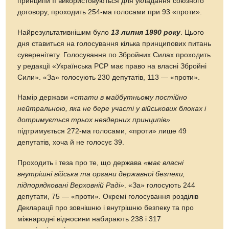
принципи її використовуються для укладання союзного
договору, проходить 254-ма голосами при 93 «проти».
Найрезультативнішим було
13 липня 1990 року
. Цього
дня ставиться на голосування кілька принципових питань
суверенітету. Голосування по Збройних Силах проходить
у редакції «Українська РСР має право на власні Збройні
Сили». «За» голосують 230 депутатів, 113 — «проти».
Намір держави
«стати в майбутньому постійно
нейтральною, яка не бере участі у військових блоках і
дотримується трьох неядерних принципів»
підтримується 272-ма голосами, «проти» лише 49
депутатів, хоча й не голосує 39.
Проходить і теза про те, що держава
«має власні
внутрішні війська та органи державної безпеки,
підпорядковані Верховній Раді»
. «За» голосують 244
депутати, 75 — «проти». Окремі голосування розділів
Декларації про зовнішню і внутрішню безпеку та про
міжнародні відносини набирають 238 і 317