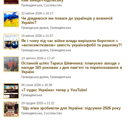
Камʼянець-Подільську
Громадянська
,
Суспільство
22 квітня 2026 о 16:17
Чи діждемося ми поваги до українців у воюючій
Україні?
Громадська думка
,
Громадянська
15 квітня 2026 о 21:57
Як і чому під час війни влада вирішила боротися з
«антисемітизмом» замість українофобії та рашизму?!
Громадська думка
,
Громадянська
14 лютого 2026 о 17:47
Останній шлях Тараса Шевченка: плануємо заходи з
нагоди 165 роковин з дня памʼяті та перепоховання в
Україні
Громадська думка
,
Громадянська
05 січня 2026 о 20:39
«7 чудес України» тепер у YouTube!
Громадянська
29 грудня 2025 о 21:22
"Що я/ми зробив/ли для України: підсумки 2026 року
Громадянська
,
Суспільство