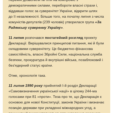
демократичними силами, перебороти власні страхи і,
віддавши голос за суверенітет України, відкрити шлях
до її незалежності. Більше того, на початку липня з числа
комуністів-депутатів (239 чоловік) утворилася група
«За
Радянську суверенну Україну»
.
11 липня
розпочався
постатейний розгляд
проекту
Декларації. Вирішувалися принципові питання, які й були
складовими суверенітету. Це бюджетно-фінансова
самостійність, власні Збройні Сили, національна служба
безпеки, прокуратура й внутрішні війська, позаблоковий і
без'ядерний статус країни.
Отже, хронологія така.
11 липня 1990 року
прийнятий І-й розділ Декларації
«Самовизначення української нації» в цілому 244-ма
голосами при 81 «проти». Теза про те, що Декларація є
основою для нової Конституції, законів України і визначає
позицію держави при укладенні міжнародних угод, а