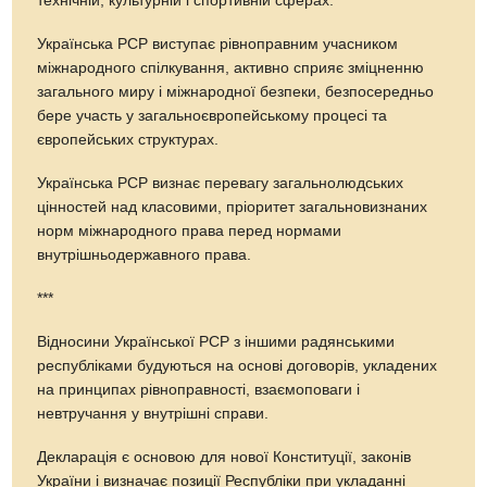
технічній, культурній і спортивній сферах.
Українська РСР виступає рівноправним учасником
міжнародного спілкування, активно сприяє зміцненню
загального миру і міжнародної безпеки, безпосередньо
бере участь у загальноєвропейському процесі та
європейських структурах.
Українська РСР визнає перевагу загальнолюдських
цінностей над класовими, пріоритет загальновизнаних
норм міжнародного права перед нормами
внутрішньодержавного права.
***
Відносини Української РСР з іншими радянськими
республіками будуються на основі договорів, укладених
на принципах рівноправності, взаємоповаги і
невтручання у внутрішні справи.
Декларація є основою для нової Конституції, законів
України і визначає позиції Республіки при укладанні