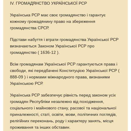
ІV. ГРОМАДЯНСТВО УКРАЇНСЬКОЇ РСР
Українська РСР має своє громадянство і гарантує
кожному громадянину право на збереження
громадянства СРСР.
Підстави набуття і втрати громадянства Української РСР
визначаються Законом Української РСР про
громадянство ( 1636-12 ).
Всім громадянам Української РСР гарантуються права і
свободи, які передбачені Конституцією Української РСР (
888-09 ) і нормами міжнародного права, визнаними
Українською РСР.
Українська РСР забезпечує рівність перед законом усіх
громадян Республіки незалежно від походження,
соціального і майнового стану, расової та національної
приналежності, статі, освіти, мови, політичних поглядів,
релігійних переконань, роду і характеру занять, місця
проживання та інших обставин.