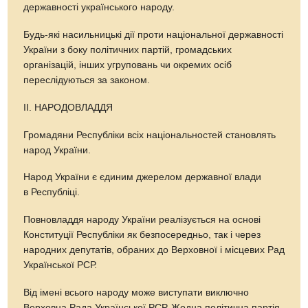
державності українського народу.
Будь-які насильницькі дії проти національної державності
України з боку політичних партій, громадських
організацій, інших угруповань чи окремих осіб
переслідуються за законом.
ІІ. НАРОДОВЛАДДЯ
Громадяни Республіки всіх національностей становлять
народ України.
Народ України є єдиним джерелом державної влади
в Республіці.
Повновладдя народу України реалізується на основі
Конституції Республіки як безпосередньо, так і через
народних депутатів, обраних до Верховної і місцевих Рад
Української РСР.
Від імені всього народу може виступати виключно
Верховна Рада Української РСР. Жодна політична партія,