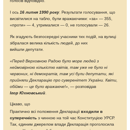
голосів відповідно.
І ось
16 липня 1990 року
. Результати голосування, що
висвітилися на табло, були вражаючими: «за» — 355,
«проти» — 4, утрималися — 0, не голосували — 26.
Як згадують безпосередні учасники тих подій, на вулиці
зібралася велика кількість людей, до них
вийшли депутати.
«Перед Верховною Радою було море людей з
неймовірною кількістю квітів, там уже не було ні
червоних, ні демократів, там усі були депутати, які
прийняли Декларацію про суверенітет України. Квіти,
обійми — це було вражаюче!»
, — розповідав
Ігор Юхновський
.
Цікаво, що
Практично всі положення Декларації
входили в
суперечність
з чинною на той час Конституцією УРСР.
Так, єдиним джерелом влади Декларація проголосила