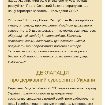
народ України, який було визначено як усіх громадян
республіки. Проте Основний Закон стверджував, що
нашу територію заселяли... громадяни СРСР.
27 липня 1990 року
Сенат Республіки Корея
прийняв
ухвалу з приводу проголошення Україною державного
суверенітету. У цьому документі, зокрема, відзначається:
«Корейці, які свободу і незалежність Вітчизни
вважають своїми основними цінностями, цілком
розуміють той переломний момент в історії
України, — сусіда, з яким бажають жити як рівні і
близькі собі народи, а також розвивати співпрацю
у всьому...»
ДЕКЛАРАЦІЯ
про державний суверенітет України
Верховна Рада Української РСР, виражаючи волю народу
України, прагнучи створити демократичне
суспільство,виходячи з потреб всебічного забезпечення
прав і свобод людини, шануючи національні права всіх