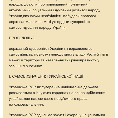
народів, дбаючи про повноцінний політичний,
економічний, соціальний і духовний розвиток народу
України,визнаючи необхідність побудови правової
держави, маючи на меті утвердити суверенітет і
самоврядування народу України,
ПРОГОЛОШУЄ
державний суверенітет України як верховенство,
самостійність, повноту і неподільність влади Республіки в
межах її території та незалежність і рівноправність у
зовнішніх зносинах.
І. САМОВИЗНАЧЕННЯ УКРАЇНСЬКОЇ НАЦІЇ
Українська РСР як суверенна національна держава
розвивається в існуючих кордонах на основі здійснення
українською нацією свого невід'ємного права
на самовизначення.
Українська РСР здійснює захист і охорону національної