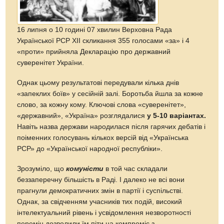
16 липня о 10 годині 07 хвилин Верховна Рада
Української РСР ХІІ скликання 355 голосами «за» і 4
«проти» прийняла Декларацію про державний
суверенітет України.
Однак цьому результатові передували кілька днів
«запеклих боїв» у сесійній залі. Боротьба йшла за кожне
слово, за кожну кому. Ключові слова «суверенітет»,
«державний», «Україна» розглядалися
у 5-10 варіантах.
Навіть назва держави народилася після гарячих дебатів і
поіменних голосувань кількох версій від «Українська
РСР» до «Української народної республіки».
Зрозуміло, що
комуністи
в той час складали
беззаперечну більшість в Раді. І далеко не всі вони
прагнули демократичних змін в партії і суспільстві.
Однак, за свідченням учасників тих подій, високий
інтелектуальний рівень і усвідомлення незворотності
перемін дозволили їм піти на компроміс з