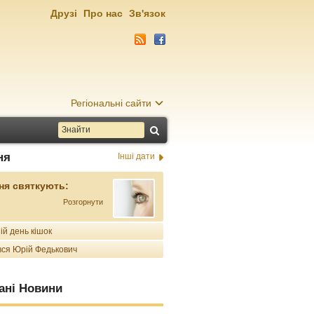
Друзі
Про нас
Зв'язок
Регіональні сайти
ня
Інші дати
ня святкують:
Розгорнути
ій день кішок
ся Юрій Федькович
ані Новини