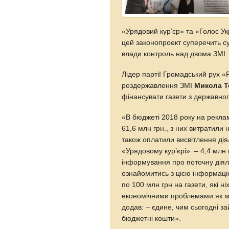
«Урядовий кур’єр» та «Голос У
цей законопроект суперечить с
влади контроль над двома ЗМІ.
Лідер партії Громадський рух «Р
роздержавлення ЗМІ
Микола Т
фінансувати газети з державно
«В бюджеті 2018 року на реклам
61,6 млн грн., з них витратили 
також оплатили висвітлення ді
«Урядовому кур’єрі» – 4,4 млн
інформування про поточну діяль
ознайомитись з цією інформаціє
по 100 млн грн на газети, які ні
економічними проблемами як мі
додав: – єдине, чим сьогодні з
бюджетні кошти».