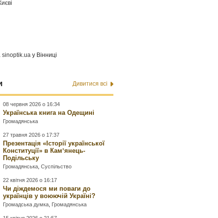
Києві
а
sinoptik.ua
у Вінниці
и
Дивитися всі
08 червня 2026 о 16:34
Українська книга на Одещині
Громадянська
27 травня 2026 о 17:37
Презентація «Історії української
Конституції» в Камʼянець-
Подільську
Громадянська
,
Суспільство
22 квітня 2026 о 16:17
Чи діждемося ми поваги до
українців у воюючій Україні?
Громадська думка
,
Громадянська
15 квітня 2026 о 21:57