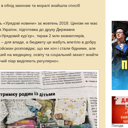
а в обхід законам та моралі знайшла спосіб
ь «Урядові новини» за жовтень 2018. Цинізм не має
в України, підготовка до друку Державне
«Урядовий кур’єр», тираж 2 млн екземплярів,
– для влади, а бюджету це мабуть влетіло в добру
ойсман розповідає, що ми хоч і стали бідними, але
ей на медицину, освіту та соціальний захист знайти
чий піар виділяють регулярно».
Погода