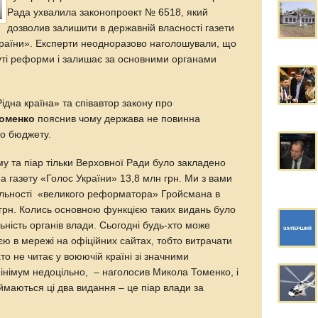
Рада ухвалила законопроект № 6518, який
дозволив залишити в державній власності газети
країни». Експерти неодноразово наголошували, що
уті реформи і залишає за основними органами
ідна країна» та співавтор закону про
оменко
пояснив чому держава не повинна
го бюджету.
у та піар тільки Верховної Ради було закладено
на газету «Голос України» 13,8 млн грн. Ми з вами
яльності «великого реформатора» Гройсмана в
 грн. Колись основною функцією таких видань було
ність органів влади. Сьогодні будь-хто може
ю в мережі на офіційних сайтах, тобто витрачати
хто не читає у воюючій країні зі значними
німум недоцільно, – наголосив Микола Томенко, і
аймаються ці два видання – це піар влади за