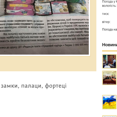
Погода у
вологість:
тиск:
вітер:
Погода н
Новин