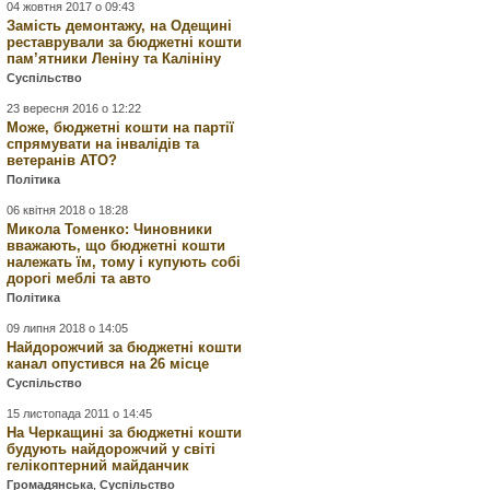
04 жовтня 2017 о 09:43
Замість демонтажу, на Одещині
реставрували за бюджетні кошти
пам’ятники Леніну та Калініну
Суспільство
23 вересня 2016 о 12:22
Може, бюджетні кошти на партії
спрямувати на інвалідів та
ветеранів АТО?
Політика
06 квітня 2018 о 18:28
Микола Томенко: Чиновники
вважають, що бюджетні кошти
належать їм, тому і купують собі
дорогі меблі та авто
Політика
09 липня 2018 о 14:05
Найдорожчий за бюджетні кошти
канал опустився на 26 місце
Суспільство
15 листопада 2011 о 14:45
На Черкащині за бюджетні кошти
будують найдорожчий у світі
гелікоптерний майданчик
Громадянська
,
Суспільство