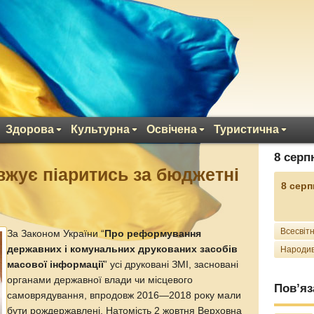
Здорова
Культурна
Освічена
Туристична
8 серп
жує піаритись за бюджетні
8 серп
Всесвітн
За Законом України “
Про реформування
державних і комунальних друкованих засобів
Народив
масової інформації
” усі друковані ЗМІ, засновані
органами державної влади чи місцевого
Пов’яз
самоврядування, впродовж 2016—2018 року мали
бути рождержавлені. Натомість 2 жовтня Верховна