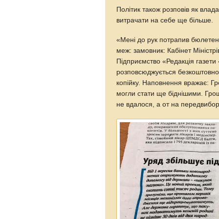
Політик також розповів як влад
витрачати на себе ще більше.
«Мені до рук потрапив бюлетен
меж: замовник: Кабінет Міністрі
Підприємство «Редакція газети 
розповсюджується безкоштовно 
копійку. Наповнення вражає: Гр
могли стати ще біднішими. Грош
не вдалося, а от на передвибор