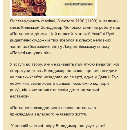
Як стверджують фахівці, 8 лютого 1106 (1109) р. великий
князь Київський Володимир Мономах закінчив роботу над
«Повчанням дітям». Цей перший у княжій Україні-Русі
дидактично-художній твір зберігся в кількох неповних
частинах (без закінчення) у Лаврентіївському списку
«Повісті минулих літ».
У вступі до твору, який називають пам’яткою педагогічної
літератури, князь Володимир пояснює, що, вже «сидячи
на санях» (себто незадовго до смерті, адже у Давній Русі
небіжчиків везли ховати саньми незалежно від пори
року), він хоче залишити своїм дітям повчальні
настанови.
«Повчання» складається з власне повчань та
прикладами з власного князевого життя.
У першій частині твору Володимир напучує дітей