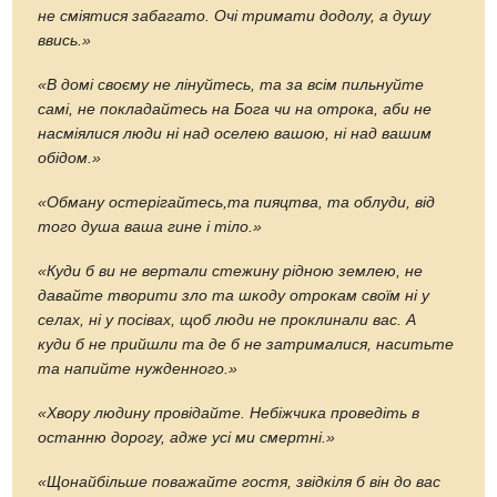
не сміятися забагато. Очі
тримати
додолу, а душу
ввись.»
«В домі своєму не лін
уй
тесь, та за всім пильнуйте
самі, не покладайтесь на Бога чи на отрока, аби не
насміялися люди ні над оселею вашою, ні над вашим
обідом.»
«Обману остерігайтесь,та пияцтва, та облуди, від
того душа ваша гине і тіло.»
«Куди б ви не вертали стежину рідною землею, не
давайте творити зло та шкоду отрокам своїм ні у
селах, ні у посівах, щоб люди не проклинали вас. А
куди б не прийшли та де б не затрималися, наситьте
та напийте нужденного.»
«Хвору людину провідайте. Небіжчика проведіть в
останню
дорогу, адже усі ми смертні.»
«Щонайбільше поважайте гостя, звідкіля б він до вас