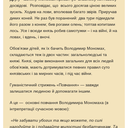
досвідові. Розповідає, що всього досягав ціною великих
зусиль. Ходив на лови, вполював багато звірів. Приручав
диких коней. Не раз був поранений: два тури підкидали
його разом з конем; бив рогами олень; топтав копитами
лось. Усе і всюди князь робив самотужки – і на війні, й на
ловах, і вдень, і вночі.
Обов’язки дітей, як їх бачить Володимир Мономах,
складаються теж із двох частин: загальнолюдські та
княжі. Князі, окрім виконання загальних для всіх людей
обов’язків, мають дотримуватися певних правил суто
князівських і за мирних часів, і під час війни.
Гуманістичний стрижень «Повчання» — завжди
залишатися людиною й допомагати іншим.
А це — основні повчання Володимира Мономаха (в
інтрепретації сучасною мовою):
«Не забувати убогих та якщо можете, по силі
нагодуйте їх і подавайте милостині безбатченкам. Та