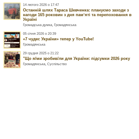
14 лютого 2026 о 17:47
Останній шлях Тараса Шевченка: плануємо заходи з
нагоди 165 роковин з дня памʼяті та перепоховання в
Україні
Громадська думка
,
Громадянська
05 січня 2026 о 20:39
«7 чудес України» тепер у YouTube!
Громадянська
29 грудня 2025 о 21:22
"Що я/ми зробив/ли для України: підсумки 2026 року
Громадянська
,
Суспільство