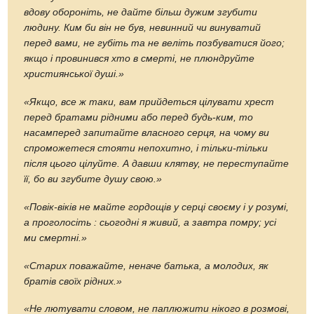
вдову обороніть, не дайте більш дужим згубити
людину. Ким би він не був, невинний чи винуватий
перед вами, не губіть та не веліть позбуватися його;
якщо і провинився хто в смерті, не плюндруйте
християнської душі.»
«Якщо, все ж таки, вам прийдеться цілувати хрест
перед братами рідними або перед будь-ким, то
насамперед запитайте власного серця, на чому ви
спроможетеся стояти непохитно, і тільки-тільки
після цього цілуйте. А давши клятву, не переступайте
її, бо ви згубите душу свою.»
«Повік-віків не майте гордощів у серці своєму і у розумі,
а проголосіть : сьогодні я живий, а завтра помру; усі
ми смертні.»
«Старих поважайте, неначе батька, а молодих, як
братів своїх рідних.»
«
Не лютувати словом, не паплюжити нікого в розмові,