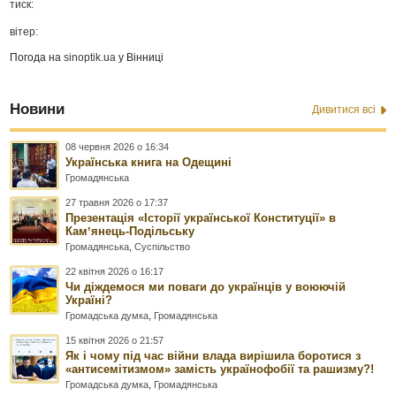
тиск:
вітер:
Погода на
sinoptik.ua
у Вінниці
Новини
Дивитися всі
08 червня 2026 о 16:34
Українська книга на Одещині
Громадянська
27 травня 2026 о 17:37
Презентація «Історії української Конституції» в
Камʼянець-Подільську
Громадянська
,
Суспільство
22 квітня 2026 о 16:17
Чи діждемося ми поваги до українців у воюючій
Україні?
Громадська думка
,
Громадянська
15 квітня 2026 о 21:57
Як і чому під час війни влада вирішила боротися з
«антисемітизмом» замість українофобії та рашизму?!
Громадська думка
,
Громадянська