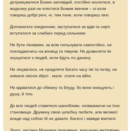
дотримуватися Божих заповідей, постійно молитися, в
жодному разі не клястися Божим іменем – ні коли
говориш добрі речі, ні, тим паче, коли говориш лихі.
Допомагати злиденним, заступатися за вдів та сиріт,
вступатися за слабких перед сильними.
Не бути лінивими, за всім пильнувати самостійно, не
покладаючись на воєвод та тивунів. Не дозволяти їм
знущатися з людей, коли йдуть по данину.
Не лінуватися, не приділяти багато часу їжі та питву, не
знімати ніколи зброї , мало спати на війні.
Не вдаватися до обману та блуду, бо вони знищують і
душу, й тіло.
До всіх людей ставитися шанобливо, незважаючи на їхнє
становище. Дружину свою шлюбну любити, але великої
влади над собою їй не давати. Багато і завжди вчитися.
Другу частину Мономах присвячує власному життєвому