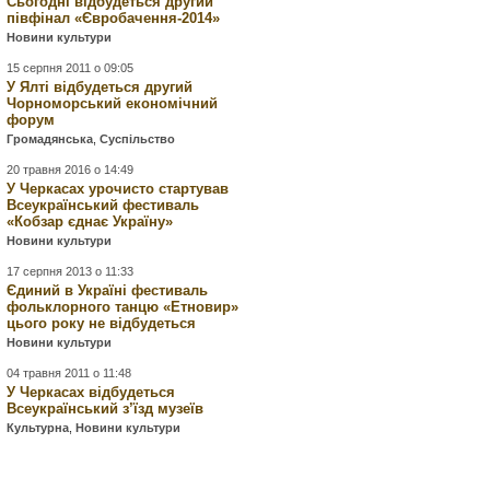
Сьогодні відбудеться другий
півфінал «Євробачення-2014»
Новини культури
15 серпня 2011 о 09:05
У Ялті відбудеться другий
Чорноморський економічний
форум
Громадянська
,
Суспільство
20 травня 2016 о 14:49
У Черкасах урочисто стартував
Всеукраїнський фестиваль
«Кобзар єднає Україну»
Новини культури
17 серпня 2013 о 11:33
Єдиний в Україні фестиваль
фольклорного танцю «Етновир»
цього року не відбудеться
Новини культури
04 травня 2011 о 11:48
У Черкасах відбудеться
Всеукраїнський з’їзд музеїв
Культурна
,
Новини культури