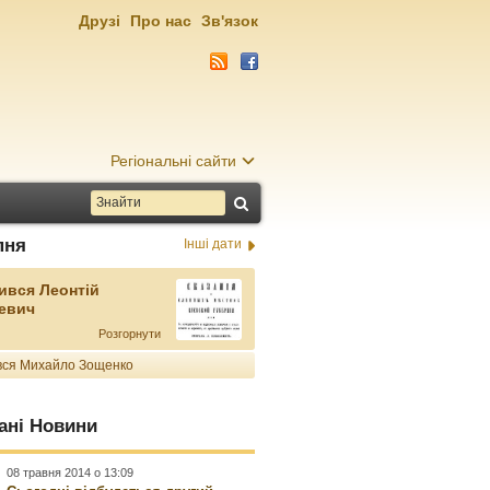
Друзі
Про нас
Зв'язок
Регіональні сайти
пня
Інші дати
ився Леонтій
евич
Розгорнути
ся Михайло Зощенко
ані Новини
08 травня 2014 о 13:09