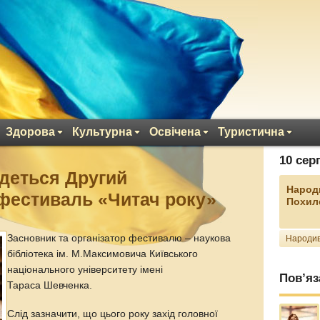
Здорова
Культурна
Освічена
Туристична
10 сер
удеться Другий
Народ
фестиваль «Читач року»
Похил
Засновник та організатор фестивалю – наукова
Народив
бібліотека ім. М.Максимовича Київського
національного університету імені
Пов’яз
Тараса Шевченка.
Слід зазначити, що цього року захід головної