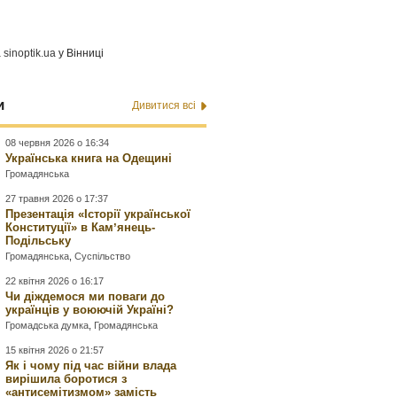
а
sinoptik.ua
у Вінниці
и
Дивитися всі
08 червня 2026 о 16:34
Українська книга на Одещині
Громадянська
27 травня 2026 о 17:37
Презентація «Історії української
Конституції» в Камʼянець-
Подільську
Громадянська
,
Суспільство
22 квітня 2026 о 16:17
Чи діждемося ми поваги до
українців у воюючій Україні?
Громадська думка
,
Громадянська
15 квітня 2026 о 21:57
Як і чому під час війни влада
вирішила боротися з
«антисемітизмом» замість