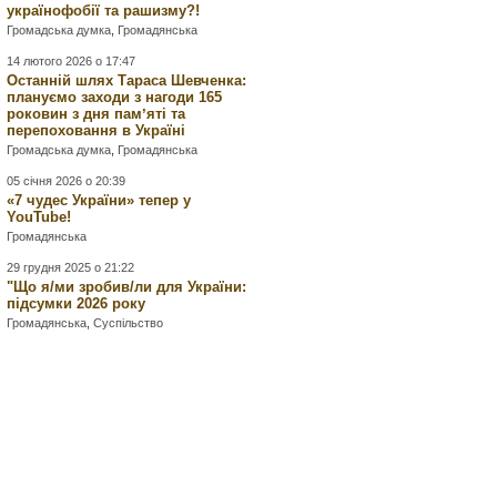
українофобії та рашизму?!
Громадська думка
,
Громадянська
14 лютого 2026 о 17:47
Останній шлях Тараса Шевченка:
плануємо заходи з нагоди 165
роковин з дня памʼяті та
перепоховання в Україні
Громадська думка
,
Громадянська
05 січня 2026 о 20:39
«7 чудес України» тепер у
YouTube!
Громадянська
29 грудня 2025 о 21:22
"Що я/ми зробив/ли для України:
підсумки 2026 року
Громадянська
,
Суспільство