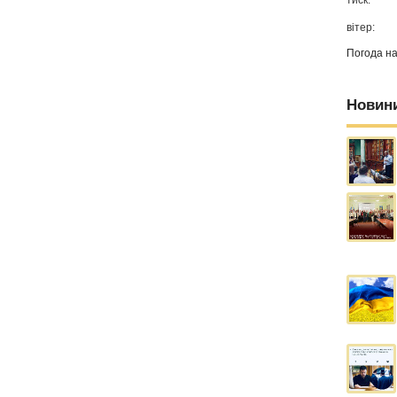
тиск:
вітер:
Погода н
Новин