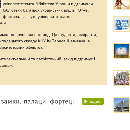
університетської бібліотеки України підтримали
бібліотеки багатьох українських вишів. Отже,
фестиваль із суто університетського
кий.
имання почесних нагород. Це студенти, аспіранти,
ладацького складу КНУ ім.Тараса Шевченка, а
ерситетських бібліотек.
інтелектуальний та патріотичний захід підтримує і
раїна».