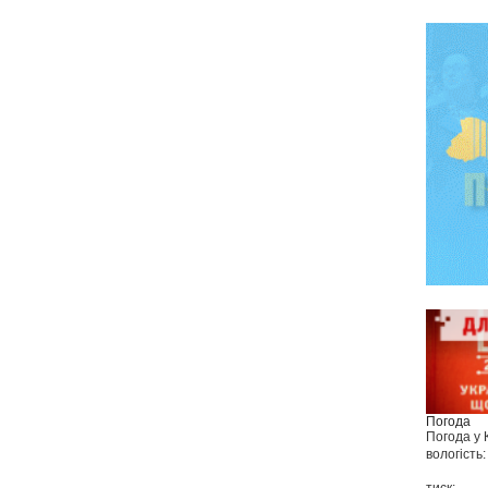
Погода
Погода у
вологість: