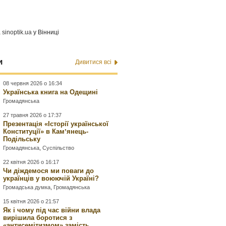
а
sinoptik.ua
у Вінниці
и
Дивитися всі
08 червня 2026 о 16:34
Українська книга на Одещині
Громадянська
27 травня 2026 о 17:37
Презентація «Історії української
Конституції» в Камʼянець-
Подільську
Громадянська
,
Суспільство
22 квітня 2026 о 16:17
Чи діждемося ми поваги до
українців у воюючій Україні?
Громадська думка
,
Громадянська
15 квітня 2026 о 21:57
Як і чому під час війни влада
вирішила боротися з
«антисемітизмом» замість