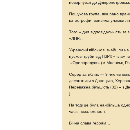
повернувся до Дніпропетровсь
Пошукова група, яка рано вран
катастрофи, виявила уламки літа
Того ж дня відповідальність за 
«ЛНР».
Українські військові знайшли н
пускові труби від ПЗРК «Ігла» 
«Орелпродукт» (м.Мценськ, Ро
Серед загиблих — 9 членів екіпа
десантники з Донецька, Херсона
Переважна більшість (32) – з 
]
На тоді це була найбільша одн
часів незалежності.
Вічна слава героям…