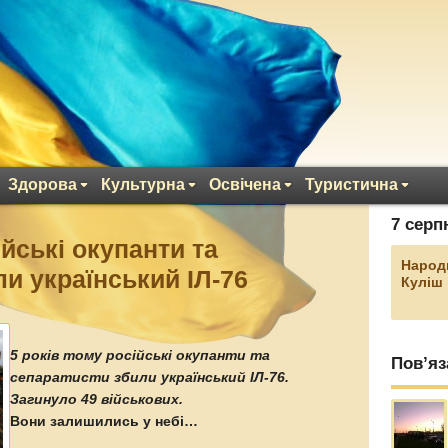
Здорова
Культурна
Освічена
Туристична
7 серп
ійські окупанти та
Народ
и український ІЛ-76
Куліш
5 років тому російські окупанти та
Пов’яз
сепаратисти збили український ІЛ-76.
Загинуло 49 військових.
Вони залишились у небі…