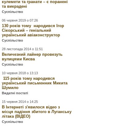
кулемети та гранати – є поранені
та викрадені
Суспільство
06 червня 2019 о 07:26
130 років тому народився Ігор
Сікорський – геніальний
український авіаконструктор
Суспільство
28 листопада 2014 о 11:51
Величезний лайнер провезуть
вулицями Києва
Суспільство
10 червня 2018 о 13:13
115 років тому народився
український письменник Микита
Шумило
Видатні постаті
15 червня 2014 о 14:25
В Інтернеті з'явилося відео з
місця падіння збитого в Луганську
літака (ВІДЕО)
Суспільство