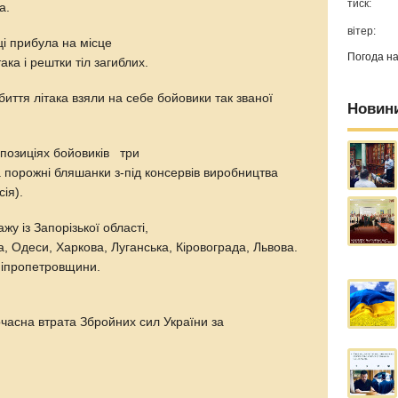
тиск:
ка.
вітер:
ці прибула на місце
Погода н
ка і рештки тіл загиблих.
збиття літака взяли на себе бойовики так званої
Новин
а позиціях бойовиків три
та порожні бляшанки з-під консервів виробництва
сія).
жу із Запорізької області,
, Одеси, Харкова, Луганська, Кіровограда, Львова.
Дніпропетровщини.
очасна втрата Збройних сил України за