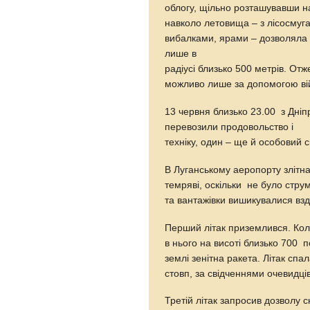
облогу, щільно розташувавши на
навколо летовища – з лісосмуг
вибалками, ярами – дозволяла
лише в
радіусі близько 500 метрів. От
можливо лише за допомогою вій
13 червня близько 23.00 з Дніп
перевозили продовольство і
техніку, один – ще й особовий 
В Луганському аеропорту злітн
темряві, оскільки не було стру
та вантажівки вишикувалися вз
Перший літак приземлився. Кол
в нього на висоті близько 700 п
землі зенітна ракета. Літак сп
стовп, за свідченнями очевидці
Третій літак запросив дозволу с