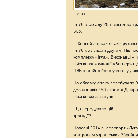
tsn.ua
Іл-76 зі складу 25-ї військово-
ЗСУ.
…Конвой з трьох літаків рухавс
Іл-76 мав сідати другим. Під ча
комплексу «Ігла». Виконавці – ч
військової компанії «Вагнер» п
ПВК постійно бере участь у диве
На облавку літака перебувало 9
десантників 25-ї окремої Дніпр
військових загинули…
Що передувало цій
трагедії?
Навесні 2014 р. аеропорт «Луга
контролем українських Збройних