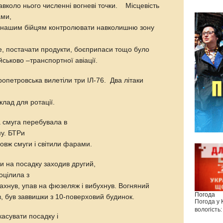
вколо нього численні вогневі точки. Місцевість
ами,
 нашим бійцям контролювати навколишню зону
же, постачати продукти, боєприпаси тощо було
ськово –транспортної авіації.
ропетровська вилетіли три ІЛ-76. Два літаки
склад для ротації.
а смуга перебувала в
му. БТРи
довж смуги і світили фарами.
и на посадку заходив другий,
оцілила з
алахнув, упав на фюзеляж і вибухнув. Вогняний
Погода
в, був заввишки з 10-поверховий будинок.
Погода у
вологість:
касувати посадку і