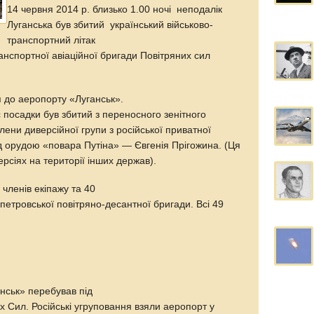
14 червня 2014 р. близько 1.00 ночі неподалік
Луганська був збитий український військово-
транспортний літак
транспортної авіаційної бригади Повітряних сил
я до аеропорту «Луганськ».
с посадки був збитий з переносного зенітного
лени диверсійної групи з російської приватної
ід орудою «повара Путіна» — Євгенія Прігожина. (Ця
рсіях на території інших держав).
 членів екіпажу та 40
опетровської повітряно-десантної бригади. Всі 49
нськ» перебував під
 Сил. Російські угруповання взяли аеропорт у