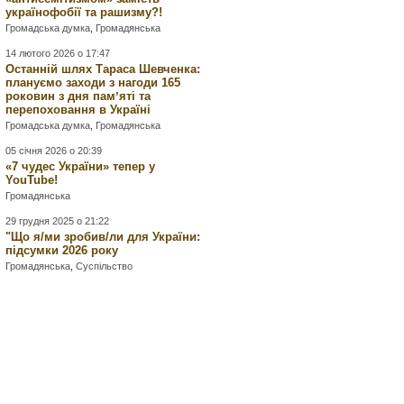
українофобії та рашизму?!
Громадська думка
,
Громадянська
14 лютого 2026 о 17:47
Останній шлях Тараса Шевченка:
плануємо заходи з нагоди 165
роковин з дня памʼяті та
перепоховання в Україні
Громадська думка
,
Громадянська
05 січня 2026 о 20:39
«7 чудес України» тепер у
YouTube!
Громадянська
29 грудня 2025 о 21:22
"Що я/ми зробив/ли для України:
підсумки 2026 року
Громадянська
,
Суспільство