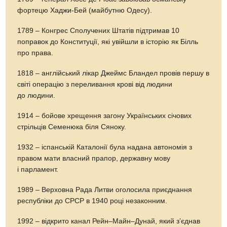
фортецю Хаджи-Бей (майбутню Одесу).
1789 – Конгрес Сполучених Штатів підтримав 10
поправок до Конституції, які увійшли в історію як Білль
про права.
1818 – англійський лікар Джеймс Бландел провів першу в
світі операцію з переливання крові від людини
до людини.
1914 – бойове хрещення загону Українських січових
стрільців Семенюка біля Сяноку.
1932 – іспанській Каталонії була надана автономія з
правом мати власний прапор, державну мову
і парламент.
1989 – Верховна Рада Литви оголосила приєднання
республіки до СРСР в 1940 році незаконним.
1992 – відкрито канал Рейн–Майн–Дунай, який з’єднав