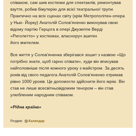
співаком, сам шив костюми для спектаклів, ремонтував
взуття, робив біжутерію для всієї театральної трупи.
Практично на всіх сценах світу (крім Метрополітен-опера
у Нью- Йорку) Анатолій Солов’яненко виконував свою
відому партію Герцога в опері Джузеппе Верді
«Риголетто» у костюмах, власноруч зшитих
його вчителем.
Все життя у Солов’яненка зберігався зошит з назвою «Що
потрібно знати, щоб гарно співати», куди він вписував
найголовніше після кожного уроку з майстром. За десять
років від свого педагога Анатолій Солов’яненко отримав
рівно 1000 уроків. Це допомогло здійснити його мрію. Він
став не лише всесвітньовідомим тенором – він став
улюбленим народним співаком.
«Рідна країна»
Розділи:
Календар