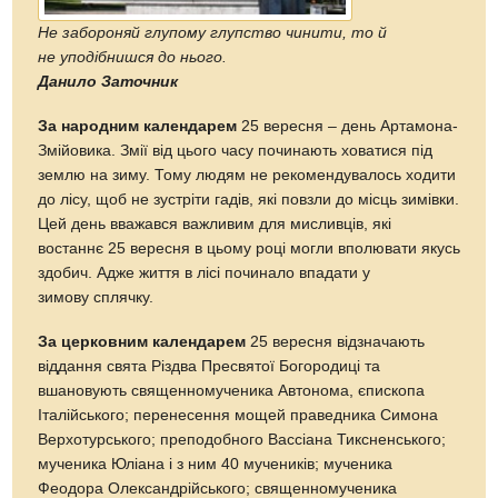
Не забороняй глупому глупство чинити, то й
не уподібнишся до нього.
Данило Заточник
За народним календарем
25 вересня – день Артамона-
Змійовика. Змії від цього часу починають ховатися під
землю на зиму. Тому людям не рекомендувалось ходити
до лісу, щоб не зустріти гадів, які повзли до місць зимівки.
Цей день вважався важливим для мисливців, які
востаннє 25 вересня в цьому році могли вполювати якусь
здобич. Адже життя в лісі починало впадати у
зимову сплячку.
За церковним календарем
25 вересня відзначають
віддання свята Різдва Пресвятої Богородиці та
вшановують священномученика Автонома, єпископа
Італійського; перенесення мощей праведника Симона
Верхотурського; преподобного Вассіана Тиксненського;
мученика Юліана і з ним 40 мучеників; мученика
Феодора Олександрійського; священномученика