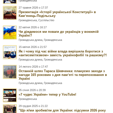
Громадянська
27 травня 2026 о 17:37
Презентація «Історії української Конституції» в
Камʼянець-Подільську
Громадянська
,
Суспільство
22 квітня 2026 о 16:17
Чи діждемося ми поваги до українців у воюючій
Україні?
Громадська думка
,
Громадянська
15 квітня 2026 о 21:57
Як і чому під час війни влада вирішила боротися з
«антисемітизмом» замість українофобії та рашизму?!
Громадська думка
,
Громадянська
14 лютого 2026 о 17:47
Останній шлях Тараса Шевченка: плануємо заходи з
нагоди 165 роковин з дня памʼяті та перепоховання в
Україні
Громадська думка
,
Громадянська
05 січня 2026 о 20:39
«7 чудес України» тепер у YouTube!
Громадянська
29 грудня 2025 о 21:22
"Що я/ми зробив/ли для України: підсумки 2026 року