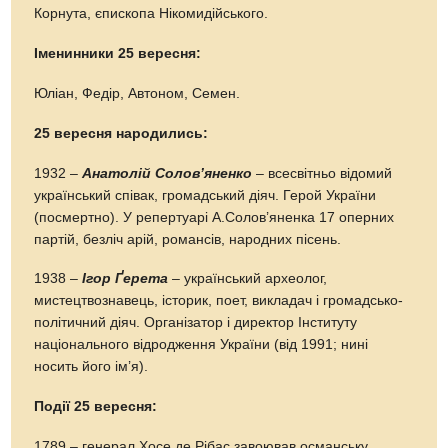
Корнута, єпископа Нікомидійського.
Іменинники 25 вересня:
Юліан, Федір, Автоном, Семен.
25 вересня народились:
1932 –
Анатолій Солов’яненко
– всесвітньо відомий
український співак, громадський діяч. Герой України
(посмертно). У репертуарі А.Солов’яненка 17 оперних
партій, безліч арій, романсів, народних пісень.
1938 –
Ігор Ґерета
– український археолог,
мистецтвознавець, історик, поет, викладач і громадсько-
політичний діяч. Організатор і директор Інституту
національного відродження України (від 1991; нині
носить його ім’я).
Події 25 вересня:
1789 – генерал Хосе де Рібас завоював османську