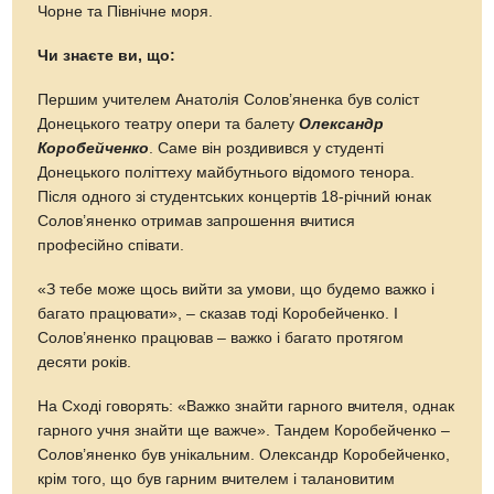
Чорне та Північне моря.
Чи знаєте ви, що:
Першим учителем Анатолія Солов’яненка був соліст
Донецького театру опери та балету
Олександр
Коробейченко
. Саме він роздивився у студенті
Донецького політтеху майбутнього відомого тенора.
Після одного зі студентських концертів 18-річний юнак
Солов’яненко отримав запрошення вчитися
професійно співати.
«З тебе може щось вийти за умови, що будемо важко і
багато працювати», – сказав тоді Коробейченко. І
Солов’яненко працював – важко і багато протягом
десяти років.
На Сході говорять: «Важко знайти гарного вчителя, однак
гарного учня знайти ще важче». Тандем Коробейченко –
Солов’яненко був унікальним. Олександр Коробейченко,
крім того, що був гарним вчителем і талановитим