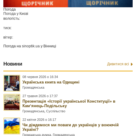
Погода
Погода у
Києві
вологість:
тиск:
вітер:
Погода на
sinoptik.ua
у Вінниці
Новини
Дивитися всі
08 червня 2026 о 16:34
Українська книга на Одещині
Громадянська
27 травня 2026 о 17:37
Презентація «Історії української Конституції» в
Камʼянець-Подільську
Громадянська
,
Суспільство
22 квітня 2026 о 16:17
Чи діждемося ми поваги до українців у воюючій
Україні?
Громадська думка
,
Громадянська