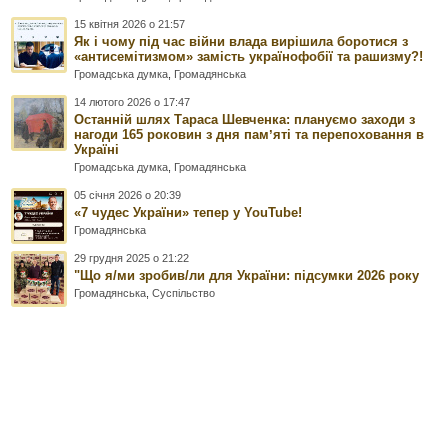
15 квітня 2026 о 21:57
Як і чому під час війни влада вирішила боротися з
«антисемітизмом» замість українофобії та рашизму?!
Громадська думка
,
Громадянська
14 лютого 2026 о 17:47
Останній шлях Тараса Шевченка: плануємо заходи з
нагоди 165 роковин з дня памʼяті та перепоховання в
Україні
Громадська думка
,
Громадянська
05 січня 2026 о 20:39
«7 чудес України» тепер у YouTube!
Громадянська
29 грудня 2025 о 21:22
"Що я/ми зробив/ли для України: підсумки 2026 року
Громадянська
,
Суспільство