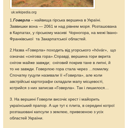
uk.wikipedia.org
1.
Говерла
– найвища гірська вершина в Україні.
Заввишки вона — 2061 м над рівнем моря. Розташована
в Карпатах, у гірському масиві Чорногора, на межі Івано-
Франківської та Закарпатської областей.
2.Назва «Говерла» походить від угорського «hóvár», що
означає «снігова гора».Справді, вершина гори вкрита
снігом майже завжди; сніговий покрив тане в липні, й
то не завжди. Говерлою гора стала через …помилку.
Спочатку гуцули називали її «Говирла», але коли
австрійські картографи складали мапу місцевості,
котрийся з них записав «Говерла». Так і лишилося…
3. На вершині Говерли височіє хрест і майорить
український прапор. А ще тут є плита, в середині котрої
розташовані капсули з землею, привезеною з усіх
областей України.