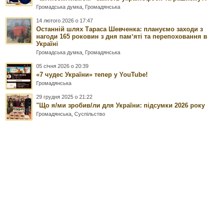
Громадська думка
,
Громадянська
14 лютого 2026 о 17:47
Останній шлях Тараса Шевченка: плануємо заходи з
нагоди 165 роковин з дня памʼяті та перепоховання в
Україні
Громадська думка
,
Громадянська
05 січня 2026 о 20:39
«7 чудес України» тепер у YouTube!
Громадянська
29 грудня 2025 о 21:22
"Що я/ми зробив/ли для України: підсумки 2026 року
Громадянська
,
Суспільство