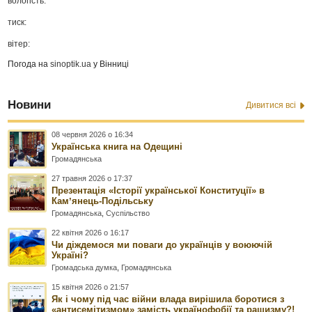
вологість:
тиск:
вітер:
Погода на
sinoptik.ua
у Вінниці
Новини
Дивитися всі
08 червня 2026 о 16:34
Українська книга на Одещині
Громадянська
27 травня 2026 о 17:37
Презентація «Історії української Конституції» в
Камʼянець-Подільську
Громадянська
,
Суспільство
22 квітня 2026 о 16:17
Чи діждемося ми поваги до українців у воюючій
Україні?
Громадська думка
,
Громадянська
15 квітня 2026 о 21:57
Як і чому під час війни влада вирішила боротися з
«антисемітизмом» замість українофобії та рашизму?!