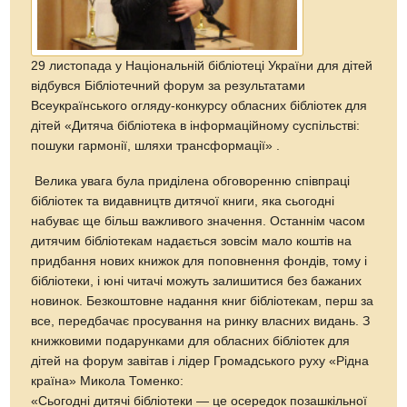
29 листопада у Національній бібліотеці України для дітей
відбувся Бібліотечний форум за результатами
Всеукраїнського огляду-конкурсу обласних бібліотек для
дітей «Дитяча бібліотека в інформаційному суспільстві:
пошуки гармонії, шляхи трансформації» .
Велика увага була приділена обговоренню співпраці
бібліотек та видавництв дитячої книги, яка сьогодні
набуває ще більш важливого значення. Останнім часом
дитячим бібліотекам надається зовсім мало коштів на
придбання нових книжок для поповнення фондів, тому і
бібліотеки, і юні читачі можуть залишитися без бажаних
новинок. Безкоштовне надання книг бібліотекам, перш за
все, передбачає просування на ринку власних видань. З
книжковими подарунками для обласних бібліотек для
дітей на форум завітав і лідер Громадського руху «Рідна
країна» Микола Томенко:
«Сьогодні дитячі бібліотеки — це осередок позашкільної