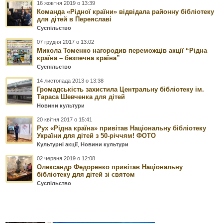
16 жовтня 2019 о 13:39
Команда «Рідної країни» відвідала районну бібліотеку
для дітей в Переяславі
Суспільство
07 грудня 2017 о 13:02
Микола Томенко нагородив переможців акції “Рідна
країна – безпечна країна”
Суспільство
14 листопада 2013 о 13:38
Громадськість захистила Центральну бібліотеку ім.
Тараса Шевченка для дітей
Новини культури
20 квітня 2017 о 15:41
Рух «Рідна країна» привітав Національну бібліотеку
України для дітей з 50-річчям! ФОТО
Культурні акції
,
Новини культури
02 червня 2019 о 12:08
Олександр Федоренко привітав Національну
бібліотеку для дітей зі святом
Суспільство