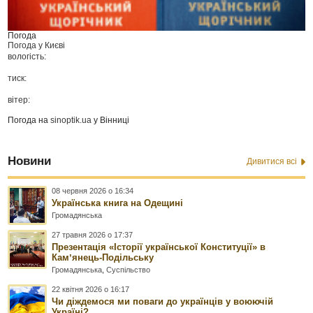
Погода
Погода у
Києві
вологість:
тиск:
вітер:
Погода на
sinoptik.ua
у Вінниці
Новини
Дивитися всі
08 червня 2026 о 16:34
Українська книга на Одещині
Громадянська
27 травня 2026 о 17:37
Презентація «Історії української Конституції» в
Камʼянець-Подільську
Громадянська
,
Суспільство
22 квітня 2026 о 16:17
Чи діждемося ми поваги до українців у воюючій
Україні?