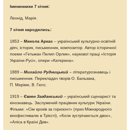
Іменинники 7 січня:
Леонід, Марія.
7 січня народились:
1853 –
Микола Аркас
– український культурно-освітній
діяч, історик, письменник, композитор. Автор історичної
поеми «Гетьман Пилип Орлик», наукової праці «Історія
України-Русі», опери «Катерина».
1889 –
Михайло Рудницький
– літературознавець і
письменник. Перекладач творів О. Бальзака,
П. Меріме, В. Гюго.
1919 –
Євген Загданський
– український сценарист та
кінознавець. Заслужений працівник культури України.
Фільми: «Сім кроків за горизонт» (приз Міжнародного
кінофестивалю в Трієсті), «Коли зустрічаються двоє»,
«Аліса в Країні Див».