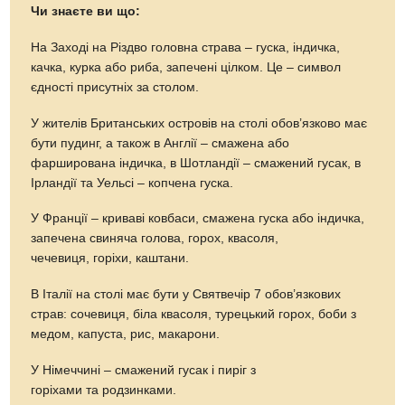
Чи знаєте ви що:
На Заході на Різдво головна страва – гуска, індичка,
качка, курка або риба, запечені цілком. Це – символ
єдності присутніх за столом.
У жителів Британських островів на столі обов’язково має
бути пудинг, а також в Англії – смажена або
фарширована індичка, в Шотландії – смажений гусак, в
Ірландії та Уельсі – копчена гуска.
У Франції – криваві ковбаси, смажена гуска або індичка,
запечена свиняча голова, горох, квасоля,
чечевиця, горіхи, каштани.
В Італії на столі має бути у Святвечір 7 обов’язкових
страв: сочевиця, біла квасоля, турецький горох, боби з
медом, капуста, рис, макарони.
У Німеччині – смажений гусак і пиріг з
горіхами та родзинками.