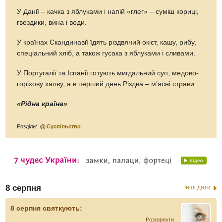
У Данії – качка з яблуками і напій «глег» – суміш кориці,
гвоздики, вина і води.
У країнах Скандинавії їдять різдвяний окіст, кашу, рибу,
спеціальний хліб, а також гусака з яблуками і сливами.
У Португалії та Іспанії готують мигдальний суп, медово-
горіхову халву, а в перший день Різдва – м’ясні страви.
«Рідна країна»
Розділи:
Суспільство
8 серпня
Інші дати
8 серпня святкують:
Розгорнути