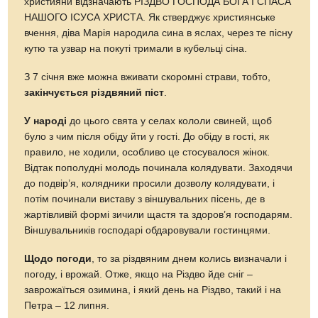
християни відзначають РІЗДВО ГОСПОДА БОГА І СПАСА
НАШОГО ІСУСА ХРИСТА. Як стверджує християнське
вчення, діва Марія народила сина в яслах, через те пісну
кутю та узвар на покуті тримали в кубельці сіна.
З 7 січня вже можна вживати скоромні страви, тобто,
закінчується різдвяний піст
.
У народі
до цього свята у селах кололи свиней, щоб
було з чим після обіду йти у гості. До обіду в гості, як
правило, не ходили, особливо це стосувалося жінок.
Відтак пополудні молодь починала колядувати. Заходячи
до подвір’я, колядники просили дозволу колядувати, і
потім починали виставу з віншувальних пісень, де в
жартівливій формі зичили щастя та здоров’я господарям.
Віншувальників господарі обдаровували гостинцями.
Щодо погоди
, то за різдвяним днем колись визначали і
погоду, і врожай. Отже, якщо на Різдво йде сніг –
заврожаїться озимина, і який день на Різдво, такий і на
Петра – 12 липня.