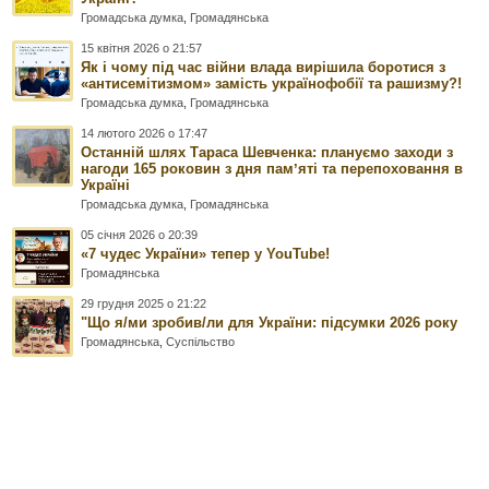
Громадська думка
,
Громадянська
15 квітня 2026 о 21:57
Як і чому під час війни влада вирішила боротися з
«антисемітизмом» замість українофобії та рашизму?!
Громадська думка
,
Громадянська
14 лютого 2026 о 17:47
Останній шлях Тараса Шевченка: плануємо заходи з
нагоди 165 роковин з дня памʼяті та перепоховання в
Україні
Громадська думка
,
Громадянська
05 січня 2026 о 20:39
«7 чудес України» тепер у YouTube!
Громадянська
29 грудня 2025 о 21:22
"Що я/ми зробив/ли для України: підсумки 2026 року
Громадянська
,
Суспільство