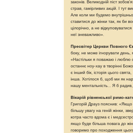
законів. Великодній піст зобов’
страв, гамірливих акцій. І тут 
Але коли ми будемо внутрішньо
ставитися до жінки так, як би в
цілорічно, а не відкуповуватис
неї зневажливо».
Пресвітер Церкви Повного Є
боку, не може ігнорувати день,
«Настільки я поважаю і люблю с
останнє ноу-хау в творінні Бож
є інший бік, історія цього свят
інша. Хотілося б, щоб ми як на
нашу ментальність... Я б радив
Вікарій рівненської римо-кат
Григорій Драуз пояснив: «Якщо
більшу увагу на геній жінки, зв
котра часто вдома є і медсестро
якщо буде більша повага до жін
говоримо про походження цього