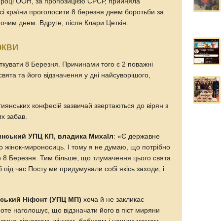
7 році ООН, за пропозицією СРСР, прийняла
сі країни проголосити 8 березня днем боротьби за
очим днем. Вдруге, після Клари Цеткін.
ркви
ткувати 8 Березня. Причинами того є 2 поважні
вята та його відзначення у дні найсуворішого,
иянських конфесій зазвичай звертаються до вірян з
х забав.
инський УПЦ КП, владика Михаїл
: «Є державне
то жінок-мироносиць. І тому я не думаю, що потрібно
о 8 Березня. Тим більше, що тлумачення цього свята
б під час Посту ми придумували собі якісь заходи, і
.
ський Ніфонт (УПЦ МП)
хоча й не закликає
роте наголошує, що відзначати його в піст миряни