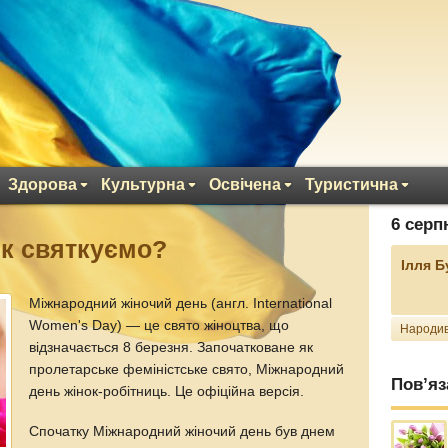
Здорова
Культурна
Освічена
Туристична
6 серп
як святкуємо?
Ілля 
Міжнародний жіночий день (англ. International
Women's Day) — це свято жіноцтва, що
Народив
відзначається 8 березня. Започатковане як
пролетарське феміністське свято, Міжнародний
Пов’яз
день жінок-робітниць. Це офіційна версія.
Спочатку Міжнародний жіночий день був днем