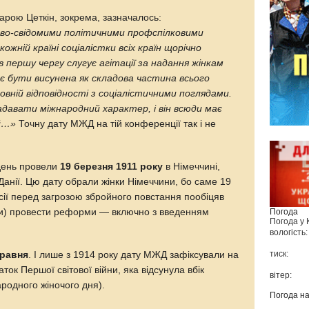
арою Цеткін, зокрема, зазначалось:
сово-свідомими політичними профспілковими
ожній країні соціалістки всіх країн щорічно
в першу чергу слугує агітації за надання жінкам
ає бути висунена як складова частина всього
повній відповідності з соціалістичними поглядами.
адавати міжнародний характер, і він всюди має
й…»
Точну дату МЖД на тій конференції так і не
день провели
19 березня 1911 року
в Німеччині,
Данії. Цю дату обрали жінки Німеччини, бо саме 19
сії перед загрозою збройного повстання пообіцяв
ки) провести реформи — включно з введенням
Погода
Погода у
вологість:
тиск:
травня
. І лише з 1914 року дату МЖД зафіксували на
ток Першої світової війни, яка відсунула вбік
вітер:
родного жіночого дня).
Погода н