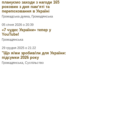
плануємо заходи з нагоди 165
роковин з дня памʼяті та
перепоховання в Україні
Громадська думка
,
Громадянська
05 січня 2026 о 20:39
«7 чудес України» тепер у
YouTube!
Громадянська
29 грудня 2025 о 21:22
"Що я/ми зробив/ли для України:
підсумки 2026 року
Громадянська
,
Суспільство