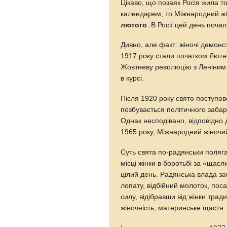
Цікаво, що позаяк Росія жила то
календарем, то Міжнародний жі
лютого
. В Росії цей день поча
Дивно, але факт: жіночі демонс
1917 року стали початком Лютн
Жовтневу революцію з Леніним на
в курсі.
Після 1920 року свято поступо
позбувається політичного забар
Однак несподівано, відповідно 
1965 року, Міжнародний жіночий
Суть свята по-радянськи поляг
місці жінки в боротьбі за «щас
цілий день. Радянська влада за
лопату, відбійний молоток, пос
силу, відібравши від жінки трад
жіночність, материнське щастя..