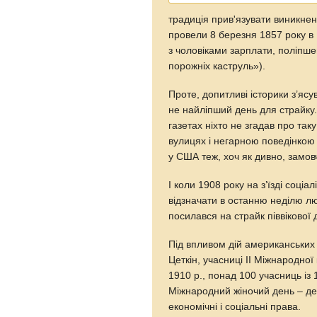
традиція прив'язувати виникнен
провели 8 березня 1857 року в 
з чоловіками зарплати, поліпш
порожніх каструль»).
Проте, допитливі історики з’ясу
не найліпший день для страйку.
газетах ніхто не згадав про та
вулицях і негарною поведінкою 
у США теж, хоч як дивно, замов
І коли 1908 року на з’їзді соці
відзначати в останню неділю лю
посилався на страйк піввікової 
Під впливом дій американських 
Цеткін, учасниці II Міжнародної
1910 р., понад 100 учасниць із 
Міжнародний жіночий день – день
економічні і соціальні права.