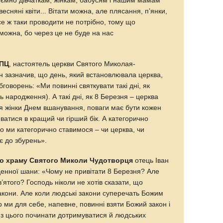
ємно дівчаткам, жінкам, бабусям і нашим мамам
есняні квіти... Вітати можна, але плясання, п’янки,
все ж таки проводити не потрібно, тому що
можна, бо через це не буде на нас
АПЦ
, настоятель церкви Святого Миколая-
н зазначив, що день, який встановлювала церква,
говорень: «Ми повинні святкувати такі дні, як
ь народження). А такі дні, як 8 Березня – церква
для жінки Днем вшанування, поваги має бути кожен
атися в кращий чи гірший бік. А категорично
 ми категорично ставимося – чи церква, чи
є до збурень».
го храму Святого Миколи Чудотворця
отець Іван
денної шани: «Чому не привітати 8 Березня? Але
в’ятого? Господь ніколи не хотів сказати, що
акони. Але коли людські закони суперечать Божим
 то ми для себе, напевне, повинні взяти Божий закон і
 з цього починати дотримуватися й людських