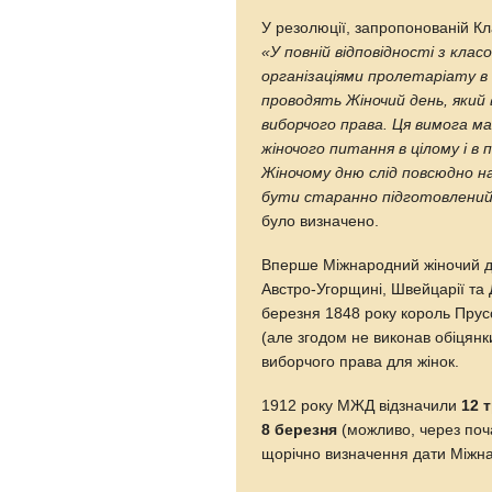
У резолюції, запропонованій Кл
«У повній відповідності з кла
організаціями пролетаріату в к
проводять Жіночий день, який 
виборчого права. Ця вимога м
жіночого питання в цілому і в 
Жіночому дню слід повсюдно н
бути старанно підготовлени
було визначено.
Вперше Міжнародний жіночий 
Австро-Угорщині, Швейцарії та 
березня 1848 року король Прус
(але згодом не виконав обіцян
виборчого права для жінок.
1912 року МЖД відзначили
12 
8 березня
(можливо, через поча
щорічно визначення дати Міжна