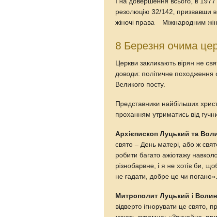
І на довершення всього, в 197
резолюцію 32/142, призвавши в
жіночі права – Міжнародним жін
8 Березня очима це
Церкви закликають вірян не свя
доводи: політичне походження с
Великого посту.
Представники найбільших христ
проханням утриматись від гучни
Архієпископ Луцький та Вол
свято – День матері, або ж свя
робити багато ажіотажу навкол
різнобарвне, і я не хотів би, що
не гадати, добре це чи погано»
Митрополит Луцький і Волин
відверто ігнорувати це свято, п