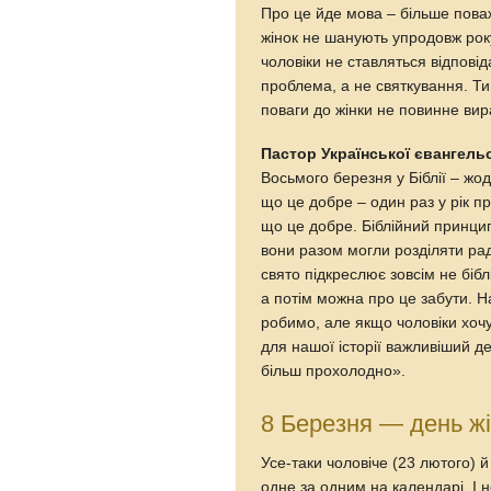
Про це йде мова – більше поваж
жінок не шанують упродовж рок
чоловіки не ставляться відповід
проблема, а не святкування. Ти
поваги до жінки не повинне вир
Пастор Української євангел
Восьмого березня у Біблії – жо
що це добре – один раз у рік п
що це добре. Біблійний принцип 
вони разом могли розділяти раді
свято підкреслює зовсім не бібл
а потім можна про це забути. Н
робимо, але якщо чоловіки хочут
для нашої історії важливіший д
більш прохолодно».
8 Березня — день жі
Усе-таки чоловіче (23 лютого) 
одне за одним на календарі. І 