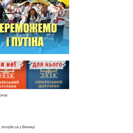
Києві
а
sinoptik.ua
у Вінниці