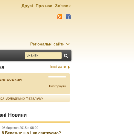
Друзі
Про нас
Зв'язок
Регіональні сайти
ня
Інші дати
Буяльський
Розгорнути
ся Володимир Фатальчук
ані Новини
08 березня 2015 о 08:29
8 Березня: що і як святкуємо?