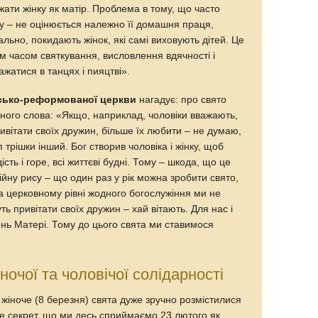
ати жінку як матір. Проблема в тому, що часто
у – не оцінюється належно її домашня праця,
ально, покидають жінок, які самі виховують дітей. Це
м часом святкування, висловлення вдячності і
ажатися в танцях і пияцтві».
ьсько-реформованої церкви
нагадує: про свято
дного слова: «Якщо, наприклад, чоловіки вважають,
ривітати своїх дружин, більше їх любити – не думаю,
трішки інший. Бог створив чоловіка і жінку, щоб
сть і горе, всі життєві будні. Тому – шкода, що це
ійну рису – що один раз у рік можна зробити свято,
а церковному рівні жодного богослужіння ми не
ь привітати своїх дружин – хай вітають. Для нас і
ень Матері. Тому до цього свята ми ставимося
ночої та чоловічої солідарності
й жіноче (8 березня) свята дуже зручно розмістилися
не секрет, що ми десь сприймаємо 23 лютого як