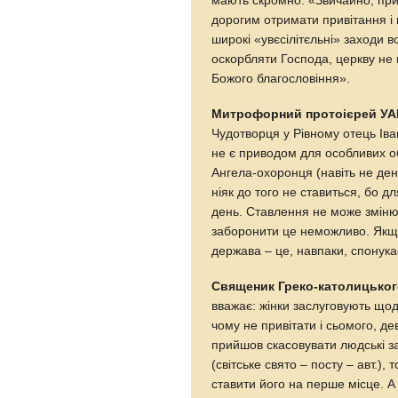
мають скромно: «Звичайно, при
дорогим отримати привітання і в
широкі «увєсілітєльні» заходи 
оскорбляти Господа, церкву не 
Божого благословіння».
Митрофорний протоієрей У
Чудотворця у Рівному отець Іва
не є приводом для особливих об
Ангела-охоронця (навіть не ден
ніяк до того не ставиться, бо 
день. Ставлення не може змінюв
заборонити це неможливо. Якщо
держава – це, навпаки, спонука
Священик Греко-католицько
вважає: жінки заслуговують що
чому не привітати і сьомого, де
прийшов скасовувати людські з
(світське свято – посту – авт.),
ставити його на перше місце. А