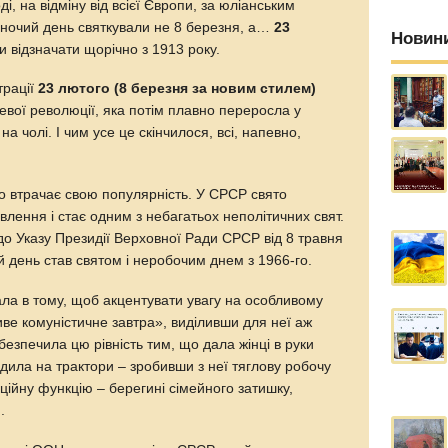
ді, на відміну від всієї Європи, за юліанським
ночий день святкували не 8 березня, а…
23
Новин
ли відзначати щорічно з 1913 року.
трації
23 лютого (8 березня за новим стилем)
евої революції, яка потім плавно переросла у
 чолі. І чим усе це скінчилося, всі, напевно,
во втрачає свою популярність. У СРСР свято
влення і стає одним з небагатьох неполітичних свят.
до Указу Президії Верховної Ради СРСР від 8 травня
 день став святом і неробочим днем з 1966-го.
ала в тому, щоб акцентувати увагу на особливому
ливе комуністичне завтра», виділивши для неї аж
безпечила цю рівність тим, що дала жінці в руки
адила на трактори – зробивши з неї тяглову робочу
иційну функцію – берегині сімейного затишку,
.