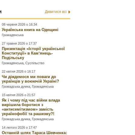
и
Дивитися всі
08 червня 2026 о 16:34
Українська книга на Одещині
Громадянська
27 травня 2026 о 17:37
Презентація «Історії української
Конституції» в Камʼянець-
Подільську
Громадянська
,
Суспільство
22 квітня 2026 о 16:17
Чи діждемося ми поваги до
українців у воюючій Україні?
Громадська думка
,
Громадянська
15 квітня 2026 о 21:57
Як і чому під час війни влада
вирішила боротися з
«антисемітизмом» замість
українофобії та рашизму?!
Громадська думка
,
Громадянська
14 лютого 2026 о 17:47
Останній шлях Тараса Шевченка: