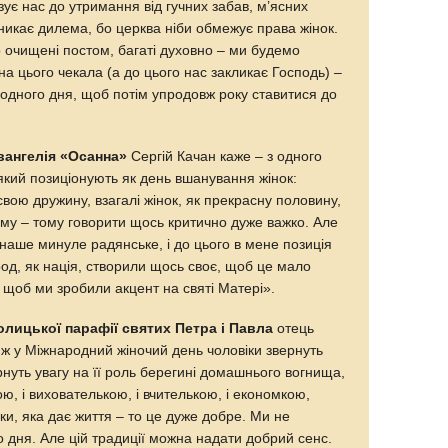
язує нас до утримання від гучних забав, м’ясних
виникає дилема, бо церква ніби обмежує права жінок.
 очищені постом, багаті духовно – ми будемо
она цього чекала (а до цього нас закликає Господь) –
я одного дня, щоб потім упродовж року ставитися до
вангелія «Осанна»
Сергій Качан каже – з одного
 який позиціонують як день вшанування жінок:
вою дружину, взагалі жінок, як прекрасну половину,
ому – тому говорити щось критично дуже важко. Але
а, наше минуле радянське, і до цього в мене позиція
род, як нація, створили щось своє, щоб це мало
, щоб ми зробили акцент на святі Матері».
олицької парафії святих Петра і Павла
отець
 ж у Міжнародний жіночий день чоловіки звернуть
ернуть увагу на її роль берегині домашнього вогнища,
ю, і вихователькою, і вчителькою, і економкою,
ки, яка дає життя – то це дуже добре. Ми не
 дня. Але цій традиції можна надати добрий сенс.