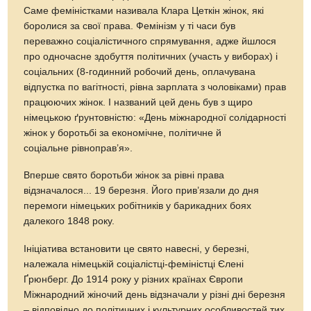
Саме феміністками називала Клара Цеткін жінок, які
боролися за свої права. Фемінізм у ті часи був
переважно соціалістичного спрямування, адже йшлося
про одночасне здобуття політичних (участь у виборах) і
соціальних (8-годинний робочий день, оплачувана
відпустка по вагітності, рівна зарплата з чоловіками) прав
працюючих жінок. І названий цей день був з щиро
німецькою ґрунтовністю: «День міжнародної солідарності
жінок у боротьбі за економічне, політичне й
соціальне рівноправ’я».
Вперше свято боротьби жінок за рівні права
відзначалося... 19 березня. Його прив’язали до дня
перемоги німецьких робітників у барикадних боях
далекого 1848 року.
Ініціатива встановити це свято навесні, у березні,
належала німецькій соціалістці-феміністці Єлені
Ґрюнберг. До 1914 року у різних країнах Європи
Міжнародний жіночий день відзначали у різні дні березня
– відповідно до політичних і культурних особливостей тих