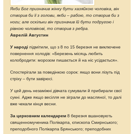
Якби Бог призначив жінку бути хазяйкою чоловіка, він
створив би її з голови, якби – рабою, то створив би з
ноги; але оскільки він призначив їй бути подругою і
рівною чоловікові, то створив з ребра.
Аврелій Августин
У народі
підмітили, що з 8 по 15 березня не виключене
повернення холодів: «Березень місяць любить
колобродити: морозом пишається й на ніс усідається».
Спостерігали за поведінкою сорок: якщо вони лізуть під
стріху – бути завірюсі.
У цей день незаміжні дівчата сумували й прибирали свої
сукні. Адже якщо весілля не зіграли до масляної, то далі
вже чекали кінця весни.
За церковним календарем
8 березня вшановують
священномученика Полікарпа, єпископа Смирнського;
преподобного Полікарпа Брянського; преподобних