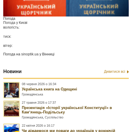
Погода
Погода у
Києві
вологість:
тиск:
вітер:
Погода на
sinoptik.ua
у Вінниці
Новини
Дивитися всі
08 червня 2026 о 16:34
Українська книга на Одещині
Громадянська
27 травня 2026 о 17:37
Презентація «Історії української Конституції» в
Камʼянець-Подільську
Громадянська
,
Суспільство
22 квітня 2026 о 16:17
Чи діждемося ми поваги до українців у воюючій