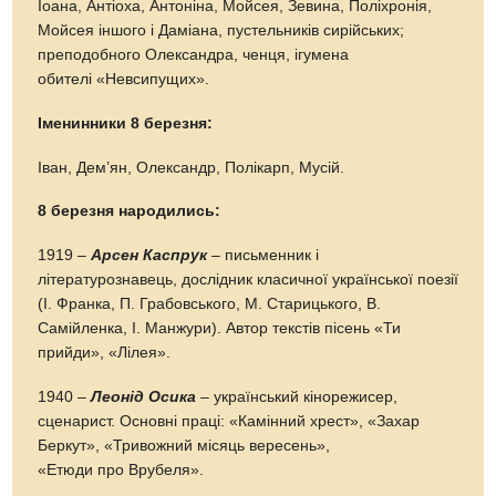
Іоана, Антіоха, Антоніна, Мойсея, Зевина, Поліхронія,
Мойсея іншого і Даміана, пустельників сирійських;
преподобного Олександра, ченця, ігумена
обителі «Невсипущих».
Іменинники 8 березня:
Іван, Дем’ян, Олександр, Полікарп, Мусій.
8 березня народились:
1919 –
Арсен Каспрук
– письменник і
літературознавець, дослідник класичної української поезії
(І. Франка, П. Грабовського, М. Старицького, В.
Самійленка, І. Манжури). Автор текстів пісень «Ти
прийди», «Лілея».
1940 –
Леонід Осика
– український кінорежисер,
сценарист. Основні праці: «Камінний хрест», «Захар
Беркут», «Тривожний місяць вересень»,
«Етюди про Врубеля».