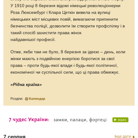
У 1910 році 8 березня відомі німецькі революціонерки
Роза Люксембург і Клара Цеткін вивела на вулиці
німецьких міст місцевих повій, вимагаючи припинити
безчинства поліції, дозволити їм створити профспілку і в
такий спосіб захистити права жінок
найдавнішої професії.
Отже, якби там не було, 8 березня за ідеєю – день, коли
жінки мають з подвійною енергією боротися за свої
права – проти будь-якої влади і будь-якої політичної,
економічної чи суспільної сили, що ці права обмежує.
«Рідна країна»
Розділи:
Календар
7 серпня
Інші дати