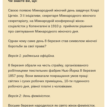
Чи знаєте ви, що
:
Своєю появою Міжнародний жіночий день завдячує Кларі
Цеткін. З її ініціативи, секретаря Міжнародного жіночого
секретаріату, на Міжнародній конференції жінок-
соціалісток у Копенгагені в 1910 р. прийняли рішення
про святкування Міжнародного жіночого дня.
Однак чому саме день 8 березня став символом жіночої
боротьби за свої права?
Версія 1: радянська офіційна.
8 березня обрали на честь страйку, організованого
робітницями текстильних фабрик Нью-Йорка 8 березня
1857 року. Вони вимагали покращання умов праці:
світлих і сухих робочих приміщень, 10-ти годинного
робочого дня, рівної платні з чоловіками.
Версія 2: день феміністок.
Восьме березня народилося як свято жінок-феміністок.