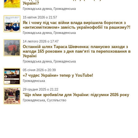
Україні?
Громадська думка
,
Громадянська
15 квітня 2026 о 21:57
Як і чому під час війни влада вирішила боротися з
«антисемітизмом» замість українофобії та рашизму?!
Громадська думка
,
Громадянська
14 лютого 2026 о 17:47
Останній шлях Тараса Шевченка: плануємо заходи з
нагоди 165 роковин з дня памʼяті та перепоховання в
Україні
Громадська думка
,
Громадянська
05 січня 2026 о 20:39
«7 чудес України» тепер у YouTube!
Громадянська
29 грудня 2025 о 21:22
"Що я/ми зробив/ли для України: підсумки 2026 року
Громадянська
,
Суспільство