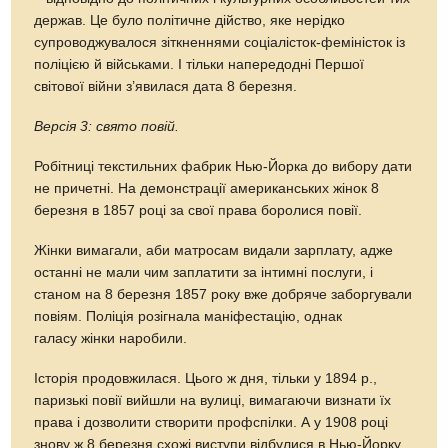
держав. Це було політичне дійство, яке нерідко
супроводжувалося зіткненнями соціалісток-феміністок із
поліцією й військами. І тільки напередодні Першої
світової війни з’явилася дата 8 березня.
Версія 3: свято повій.
Робітниці текстильних фабрик Нью-Йорка до вибору дати
не причетні. На демонстрації американських жінок 8
березня в 1857 році за свої права боролися повії.
Жінки вимагали, аби матросам видали зарплату, адже
останні не мали чим заплатити за інтимні послуги, і
станом на 8 березня 1857 року вже добряче заборгували
повіям. Поліція розігнала маніфестацію, однак
галасу жінки наробили.
Історія продовжилася. Цього ж дня, тільки у 1894 р.,
паризькі повії вийшли на вулиці, вимагаючи визнати їх
права і дозволити створити профспілки. А у 1908 році
знову ж 8 березня схожі виступи відбулися в Нью-Йорку.