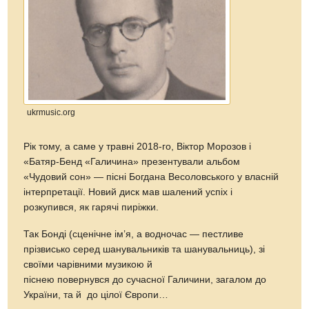
ukrmusic.org
Рік тому, а саме у травні 2018-го, Віктор Морозов і
«Батяр-Бенд «Галичина» презентували альбом
«Чудовий сон» — пісні Богдана Весоловського у власній
інтерпретації. Новий диск мав шалений успіх і
розкупився, як гарячі пиріжки.
Так Бонді (сценічне ім’я, а водночас — пестливе
прізвисько серед шанувальників та шанувальниць), зі
своїми чарівними музикою й
піснею повернувся до сучасної Галичини, загалом до
України, та й до цілої Європи…