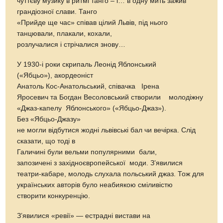
чуттєву музику в ритмі танго – і… в одну мить зажив
грандіозної слави. Танго
«Прийде ще час» співав цілий Львів, під нього
танцювали, плакали, кохали,
розлучалися і стрічалися знову…
У 1930-і роки скрипаль Леонід Яблонський
(«Ябцьо»), акордеоніст
Анатоль Кос-Анатольський, співачка Ірена
Яросевич та Богдан Весоловський створили молодіжну
«Джаз-капелу Яблонського» («Ябцьо-Джаз»).
Без «Ябцьо-Джазу»
не могли відбутися жодні львівські бал чи вечірка. Слід
сказати, що тоді в
Галичині були вельми популярними бали,
запозичені з західноєвропейської моди. З’явилися
театри-кабаре, молодь слухала польський джаз. Тож для
українських авторів було неабиякою сміливістю
створити конкуренцію.
З’явилися «ревії» — естрадні вистави на