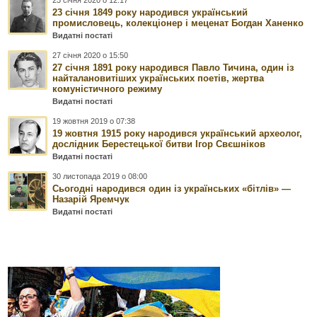
23 січня 1849 року народився український
промисловець, колекціонер і меценат Богдан Ханенко
Видатні постаті
27 січня 2020 о 15:50
27 cічня 1891 року народився Павло Тичина, один із
найталановитіших українських поетів, жертва
комуністичного режиму
Видатні постаті
19 жовтня 2019 о 07:38
19 жовтня 1915 року народився український археолог,
дослідник Берестецької битви Ігор Свєшніков
Видатні постаті
30 листопада 2019 о 08:00
Сьогодні народився один із українських «бітлів» —
Назарій Яремчук
Видатні постаті