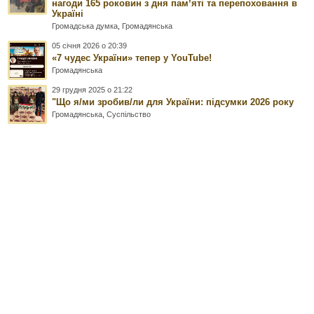
нагоди 165 роковин з дня памʼяті та перепоховання в
Україні
Громадська думка
,
Громадянська
05 січня 2026 о 20:39
«7 чудес України» тепер у YouTube!
Громадянська
29 грудня 2025 о 21:22
"Що я/ми зробив/ли для України: підсумки 2026 року
Громадянська
,
Суспільство