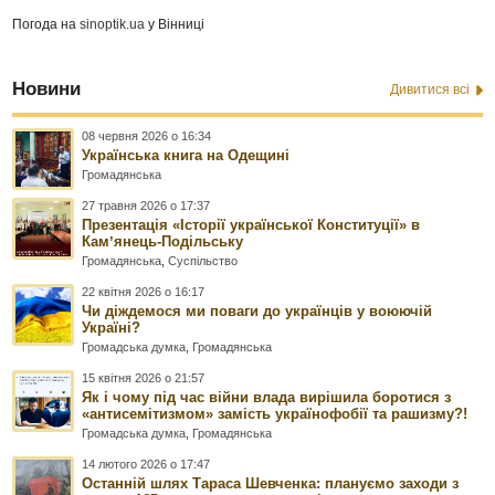
Погода на
sinoptik.ua
у Вінниці
Новини
Дивитися всі
08 червня 2026 о 16:34
Українська книга на Одещині
Громадянська
27 травня 2026 о 17:37
Презентація «Історії української Конституції» в
Камʼянець-Подільську
Громадянська
,
Суспільство
22 квітня 2026 о 16:17
Чи діждемося ми поваги до українців у воюючій
Україні?
Громадська думка
,
Громадянська
15 квітня 2026 о 21:57
Як і чому під час війни влада вирішила боротися з
«антисемітизмом» замість українофобії та рашизму?!
Громадська думка
,
Громадянська
14 лютого 2026 о 17:47
Останній шлях Тараса Шевченка: плануємо заходи з