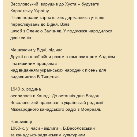
Весоловський вирушив до Хуста – будувати
Карпатську Україну.
Після поразки карпатських державників утік від
переслідувань до Відня. Взяв
шлюб з Оленою Залізняк. У подружжя народилося
двоє синів.
Мешкаючи у Відні, під час
Другої світової війни разом з композитором Андрієм
Гнатишиним працював
над виданням українських народних пісень для
видавництва Б.Тищенка.
1949 р. родина
оселилася в Канаді. До останніх днів Богдан
Весоловський працював в українській редакції
Міжнародного канадського радіо в Монреалі.
Наприкінці
1960-х, у часи «відлиги», Б.Весоловський
за канадсько-радянським культурним