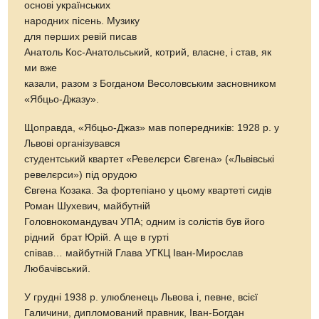
основі українських
народних пісень. Музику
для перших ревій писав
Анатоль Кос-Анатольський, котрий, власне, і став, як
ми вже
казали, разом з Богданом Весоловським засновником
«Ябцьо-Джазу».
Щоправда, «Ябцьо-Джаз» мав попередників: 1928 р. у
Львові організувався
студентський квартет «Ревелєрси Євгена» («Львівські
ревелєрси») під орудою
Євгена Козака. За фортепіано у цьому квартеті сидів
Роман Шухевич, майбутній
Головнокомандувач УПА; одним із солістів був його
рідний брат Юрій. А ще в гурті
співав… майбутній Глава УГКЦ Іван-Мирослав
Любачівський.
У грудні 1938 р. улюбленець Львова і, певне, всієї
Галичини, дипломований правник, Іван-Богдан