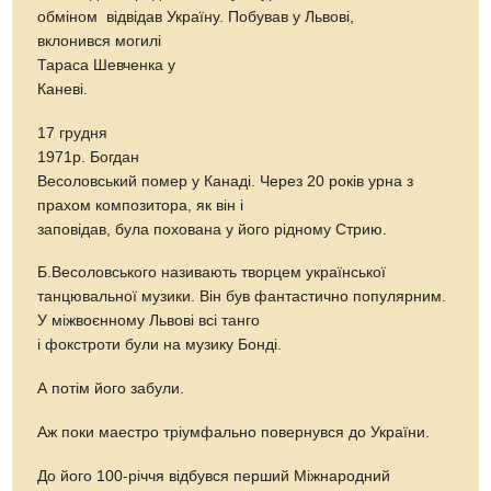
обміном відвідав Україну. Побував у Львові,
вклонився могилі
Тараса Шевченка у
Каневі.
17 грудня
1971р. Богдан
Весоловський помер у Канаді. Через 20 років урна з
прахом композитора, як він і
заповідав, була похована у його рідному Стрию.
Б.Весоловського називають творцем української
танцювальної музики. Він був фантастично популярним.
У міжвоєнному Львові всі танго
і фокстроти були на музику Бонді.
А потім його забули.
Аж поки маестро тріумфально повернувся до України.
До його 100-річчя відбувся перший Міжнародний