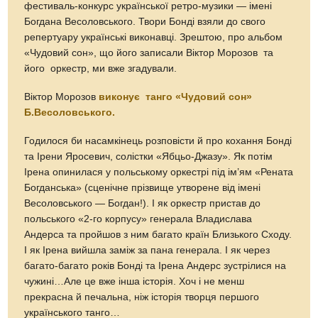
фестиваль-конкурс української ретро-музики — імені
Богдана Весоловського. Твори Бонді взяли до свого
репертуару українські виконавці. Зрештою, про альбом
«Чудовий сон», що його записали Віктор Морозов та
його оркестр, ми вже згадували.
Віктор Морозов
виконує танго «Чудовий сон»
Б.Весоловського.
Годилося би насамкінець розповісти й про кохання Бонді
та Ірени Яросевич, солістки «Ябцьо-Джазу». Як потім
Ірена опинилася у польському оркестрі під ім’ям «Рената
Богданська» (сценічне прізвище утворене від імені
Весоловського — Богдан!). І як оркестр пристав до
польського «2-го корпусу» генерала Владислава
Андерса та пройшов з ним багато країн Близького Сходу.
І як Ірена вийшла заміж за пана генерала. І як через
багато-багато років Бонді та Ірена Андерс зустрілися на
чужині…Але це вже інша історія. Хоч і не менш
прекрасна й печальна, ніж історія творця першого
українського танго…