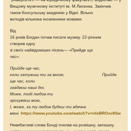
Вищому музичному інституті ім. М.Лисенка. Закінчив
також Консульську академію у Відні. Вільно
володів кількома іноземними мовами.
Від
16 років Богдан почав писати музику. 22-річним
створив одну
зі своїх найвідоміших пісень— «Прийде ще
час»:
Прийде ще час,
коли затужиш ти за мною, Прийде
ще час, коли
згадаєш наші дні,
Може, тоді любов ти
зрозумієш мою,
І, може, за ту любов будеш ти вдячна
мені.
https://www.youtube.com/watch?v=nfeBROvc8Sw
Невибагливі слова Бонді поклав на розкішну, запашну,