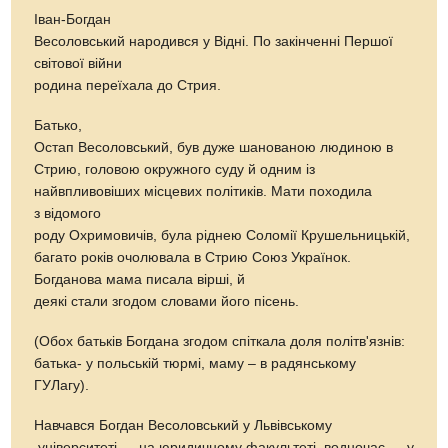
Іван-Богдан
Весоловський народився у Відні. По закінченні Першої
світової війни
родина переїхала до Стрия.
Батько,
Остап Весоловський, був дуже шанованою людиною в
Стрию, головою окружного суду й одним із
найвпливовіших місцевих політиків. Мати походила
з відомого
роду Охримовичів, була ріднею Соломії Крушельницькій,
багато років очолювала в Стрию Союз Українок.
Богданова мама писала вірші, й
деякі стали згодом словами його пісень.
(Обох батьків Богдана згодом спіткала доля політв'язнів:
батька- у польській тюрмі, маму – в радянському
ГУЛагу).
Навчався Богдан Весоловський у Львівському
університеті — на юридичному факультеті, водночас — у