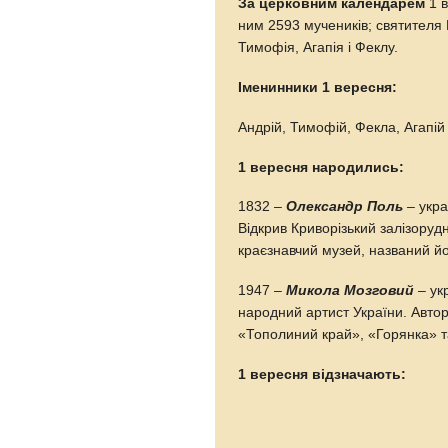
За церковним календарем
1 в
ним 2593 мучеників; святителя
Тимофія, Агапія і Феклу.
Іменинники 1 вересня:
Андрій, Тимофій, Фекла, Агапій
1 вересня народились:
1832 –
Олександр Поль
– укра
Відкрив Криворізький залізоруд
краєзнавчий музей, названий йо
1947 –
Микола Мозговий
– ук
народний артист України. Авто
«Тополиний край», «Горянка» та
1 вересня відзначають: