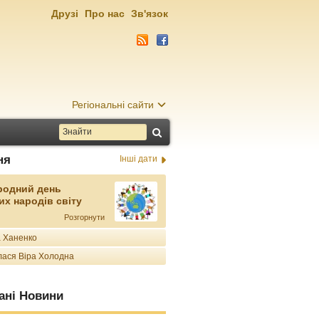
Друзі
Про нас
Зв'язок
Регіональні сайти
ня
Інші дати
родний день
их народів світу
Розгорнути
 Ханенко
ася Віра Холодна
ані Новини