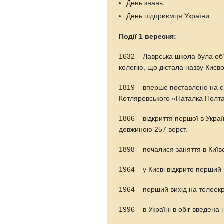
День знань.
День підприємця України.
Події 1 вересня:
1632 – Лаврська школа була об
колегію, що дістала назву Києв
1819 – вперше поставлено на сц
Котляревського «Наталка Полта
1866 – відкриття першої в Украї
довжиною 257 верст.
1898 – почалися заняття в Київс
1964 – у Києві відкрито перший
1964 – перший вихід на телеек
1996 – в Україні в обіг введена