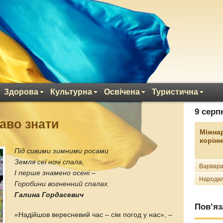
Здорова
Культурна
Освічена
Туристична
9 серп
каво знати
Міжна
корінн
Під сивими зимними росами
Земля сеї ночі спала,
Варвара
І перше знамено осені –
Народил
Горобини вогненний спалах.
Галина Гордасевич
Пов’яз
«Надійшов вересневий час – сім погод у нас», –