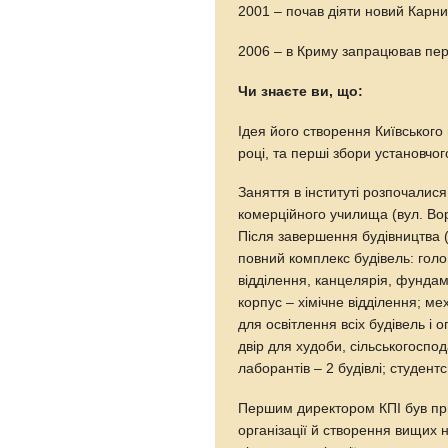
2001 – почав діяти новий Карни
2006 – в Криму запрацював перш
Чи знаєте ви, що:
Ідея його створення Київського
році, та перші збори установчог
Заняття в інституті розпочалис
комерційного училища (вул. Воро
Після завершення будівництва (
повний комплекс будівель: голо
відділення, канцелярія, фундам
корпус – хімічне відділення; м
для освітлення всіх будівель і 
двір для худоби, сільськогоспо
лаборантів – 2 будівлі; студент
Першим директором КПІ був п
організації й створення вищих