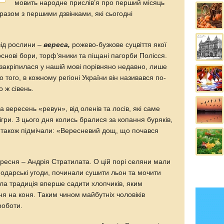
мовить народне прислів’я про перший місяць
 разом з першими дзвінками, які сьогодні
від рослини –
вереса,
рожево-бузкове суцвіття якої
снові бори, торф’яники та піщані пагорби Полісся.
закріпилася у нашій мові порівняно недавно, лише
о того, в кожному регіоні України він називався по-
о ж сівень.
а вересень «ревун», від оленів та лосів, які саме
ігри. З цього дня колись бралися за копання буряків,
 А також підмічали: «Вересневий дощ, що почався
ресня – Андрія Стратилата. О цій порі селяни мали
сподарські угоди, починали сушити льон та мочити
ала традиція вперше садити хлопчиків, яким
я на коня. Таким чином майбутніх чоловіків
роботи.