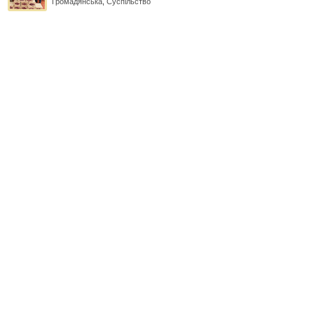
Громадянська
,
Суспільство