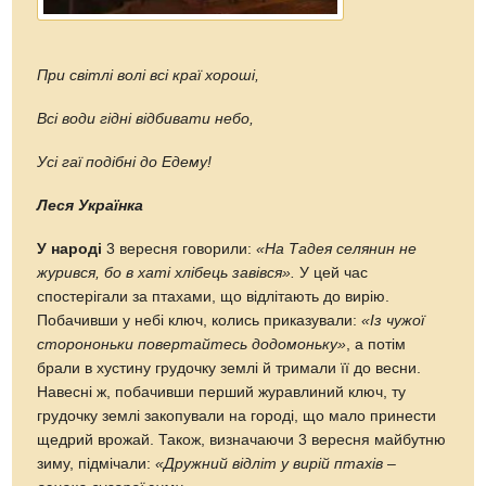
При світлі волі всі краї хороші,
Всі води гідні відбивати небо,
Усі гаї подібні до Едему!
Леся Українка
У народі
3 вересня говорили:
«На Тадея селянин не
журився, бо в хаті хлібець завівся».
У цей час
спостерігали за птахами, що відлітають до вирію.
Побачивши у небі ключ, колись приказували:
«Із чужої
сторононьки повертайтесь додомоньку»
, а потім
брали в хустину грудочку землі й тримали її до весни.
Навесні ж, побачивши перший журавлиний ключ, ту
грудочку землі закопували на городі, що мало принести
щедрий врожай. Також, визначаючи 3 вересня майбутню
зиму, підмічали:
«Дружний відліт у вирій птахів –