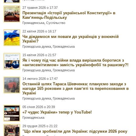
27 травня 2026 о 17:37
Презентація «Історії української Конституції» в
Камʼянець-Подільську
Громадянська
,
Суспільство
22 квітня 2026 о 16:17
Чи діждемося ми поваги до українців у воюючій
Україні?
Громадська думка
,
Громадянська
15 квітня 2026 о 21:57
Як і чому під час війни влада вирішила боротися з
«антисемітизмом» замість українофобії та рашизму?!
Громадська думка
,
Громадянська
14 лютого 2026 о 17:47
Останній шлях Тараса Шевченка: плануємо заходи з
нагоди 165 роковин з дня памʼяті та перепоховання в
Україні
Громадська думка
,
Громадянська
05 січня 2026 о 20:39
«7 чудес України» тепер у YouTube!
Громадянська
29 грудня 2025 о 21:22
"Що я/ми зробив/ли для України: підсумки 2026 року