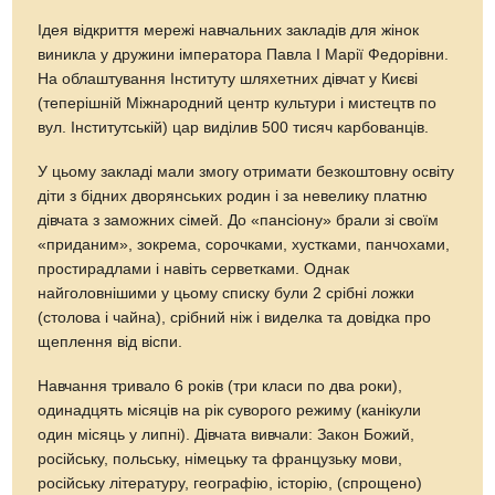
Ідея відкриття мережі навчальних закладів для жінок
виникла у дружини імператора Павла І Марії Федорівни.
На облаштування Інституту шляхетних дівчат у Києві
(теперішній Міжнародний центр культури і мистецтв по
вул. Інститутській) цар виділив 500 тисяч карбованців.
У цьому закладі мали змогу отримати безкоштовну освіту
діти з бідних дворянських родин і за невелику платню
дівчата з заможних сімей. До «пансіону» брали зі своїм
«приданим», зокрема, сорочками, хустками, панчохами,
простирадлами і навіть серветками. Однак
найголовнішими у цьому списку були 2 срібні ложки
(столова і чайна), срібний ніж і виделка та довідка про
щеплення від віспи.
Навчання тривало 6 років (три класи по два роки),
одинадцять місяців на рік суворого режиму (канікули
один місяць у липні). Дівчата вивчали: Закон Божий,
російську, польську, німецьку та французьку мови,
російську літературу, географію, історію, (спрощено)