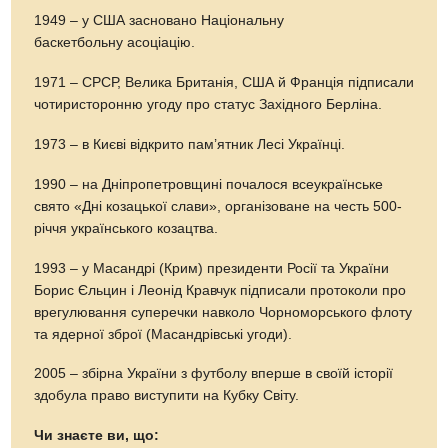
1949 – у США засновано Національну
баскетбольну асоціацію.
1971 – СРСР, Велика Британія, США й Франція підписали
чотиристоронню угоду про статус Західного Берліна.
1973 – в Києві відкрито пам’ятник Лесі Українці.
1990 – на Дніпропетровщині почалося всеукраїнське
свято «Дні козацької слави», організоване на честь 500-
річчя українського козацтва.
1993 – у Масандрі (Крим) президенти Росії та України
Борис Єльцин і Леонід Кравчук підписали протоколи про
врегулювання суперечки навколо Чорноморського флоту
та ядерної зброї (Масандрівські угоди).
2005 – збірна України з футболу вперше в своїй історії
здобула право виступити на Кубку Світу.
Чи знаєте ви, що: