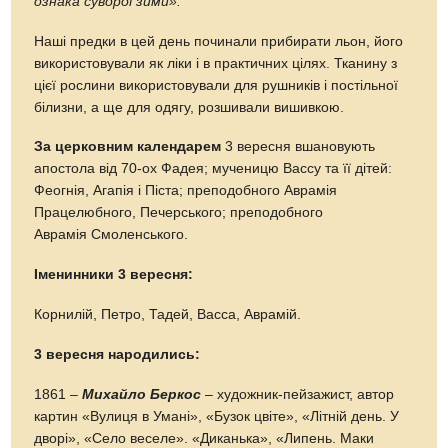
ознака суворої зими».
Наші предки в цей день починали прибирати льон, його
використовували як ліки і в практичних цілях. Тканину з
цієї рослини використовували для рушників і постільної
білизни, а ще для одягу, розшивали вишивкою.
За церковним календарем
3 вересня вшановують
апостола від 70-ох Фадея; мученицю Вассу та її дітей:
Феогнія, Агапія і Піста; преподобного Аврамія
Працелюбного, Печерського; преподобного
Аврамія Смоленського.
Іменинники 3 вересня:
Корнилій, Петро, Тадей, Васса, Аврамій.
3 вересня народились:
1861 –
Михайло Беркос
– художник-пейзажист, автор
картин «Вулиця в Умані», «Бузок цвіте», «Літній день. У
дворі», «Село веселе». «Диканька», «Липень. Маки