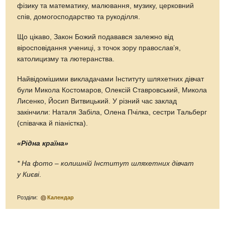
фізику та математику, малювання, музику, церковний
спів, домогосподарство та рукоділля.
Що цікаво, Закон Божий подавався залежно від
віросповідання учениці, з точок зору православ’я,
католицизму та лютеранства.
Найвідомішими викладачами Інституту шляхетних дівчат
були Микола Костомаров, Олексій Ставровський, Микола
Лисенко, Йосип Витвицький. У різний час заклад
закінчили: Наталя Забіла, Олена Пчілка, сестри Тальберг
(співачка й піаністка).
«Рідна країна»
* На фото
–
колишній Інститут шляхетних дівчат
у Києві
.
Розділи:
Календар