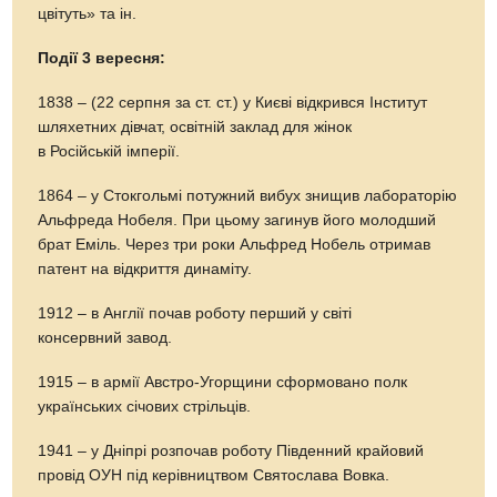
цвітуть» та ін.
Події 3 вересня:
1838 – (22 серпня за ст. ст.) у Києві відкрився Інститут
шляхетних дівчат, освітній заклад для жінок
в Російській імперії.
1864 – у Стокгольмі потужний вибух знищив лабораторію
Альфреда Нобеля. При цьому загинув його молодший
брат Еміль. Через три роки Альфред Нобель отримав
патент на відкриття динаміту.
1912 – в Англії почав роботу перший у світі
консервний завод.
1915 – в армії Австро-Угорщини сформовано полк
українських січових стрільців.
1941 – у Дніпрі розпочав роботу Південний крайовий
провід ОУН під керівництвом Святослава Вовка.