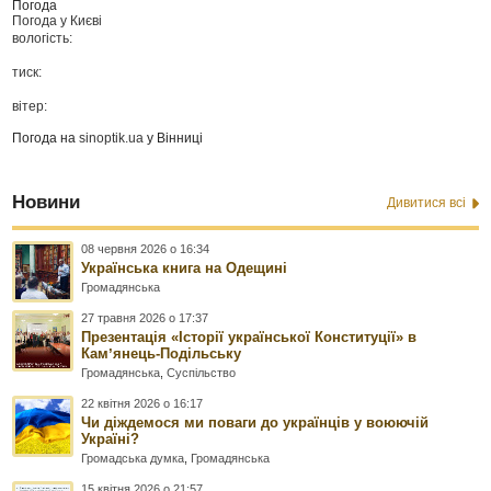
Погода
Погода у
Києві
вологість:
тиск:
вітер:
Погода на
sinoptik.ua
у Вінниці
Новини
Дивитися всі
08 червня 2026 о 16:34
Українська книга на Одещині
Громадянська
27 травня 2026 о 17:37
Презентація «Історії української Конституції» в
Камʼянець-Подільську
Громадянська
,
Суспільство
22 квітня 2026 о 16:17
Чи діждемося ми поваги до українців у воюючій
Україні?
Громадська думка
,
Громадянська
15 квітня 2026 о 21:57