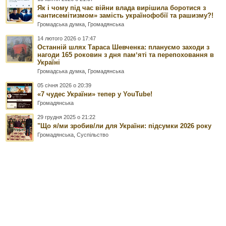
Як і чому під час війни влада вирішила боротися з
«антисемітизмом» замість українофобії та рашизму?!
Громадська думка
,
Громадянська
14 лютого 2026 о 17:47
Останній шлях Тараса Шевченка: плануємо заходи з
нагоди 165 роковин з дня памʼяті та перепоховання в
Україні
Громадська думка
,
Громадянська
05 січня 2026 о 20:39
«7 чудес України» тепер у YouTube!
Громадянська
29 грудня 2025 о 21:22
"Що я/ми зробив/ли для України: підсумки 2026 року
Громадянська
,
Суспільство