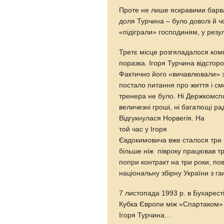
Проте не лише яскравими бар
доля Турчина – було доволі й чо
«підіграли» господиням, у резу
Третє місце розгяладалося ком
поразка. Ігоря Турчина відсторо
Фактично його «вичавлювали» за
постало питання про життя і см
тренера не було. Ні Держкомспо
величезні гроші, ні багатющі р
Відгукнулася Норвегія. На
той час у Ігоря
Євдокимовича вже сталося три і
більше ніж півроку працював тр
попри контракт на три роки, п
національну збірну України з га
7 листопада 1993 р. в Бухарест
Кубка Європи між «Спартаком»
Ігоря Турчина…