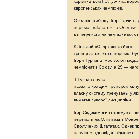
керівництвом І.Є.Турчина перем
європейських чемпіонів.
Очоливши збірну, Ігор Турчин п
перемог. «Золото» на Олімпійсь
дві перемоги на чемпіонатах с
Київський «Спартак» та його
тренер за кількістю перемог бу
Ігоря Турчина має золоті медал
чемпіонатів Союзу, а 29 — нагор
І.Турчина було
названо кращим тренером світу
власну систему тренувань, у які
вимагав суворої дисципліни.
Ігор Євдокимович отримував чи
перемоги на Олімпіаді в Монре
Сполучених Штататах. Однак т
незмінно відповідав відмовою –