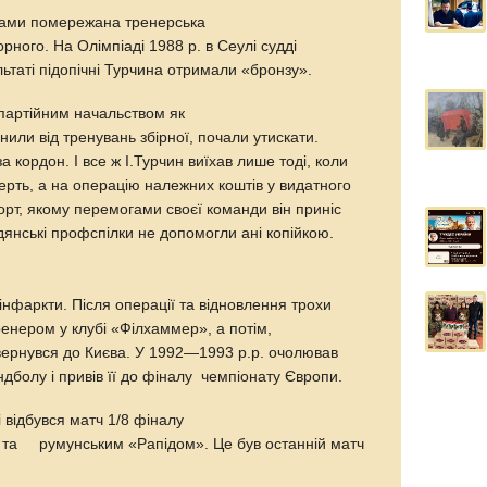
вами помережана тренерська
рного. На Олімпіаді 1988 р. в Сеулі судді
льтаті підопічні Турчина отримали «бронзу».
партійним начальством як
нили від тренувань збірної, почали утискати.
 кордон. І все ж І.Турчин виїхав лише тоді, коли
ерть, а на операцію належних коштів у видатного
рт, якому перемогами своєї команди він приніс
адянські профспілки не допомогли ані копійкою.
нфаркти. Після операції та відновлення трохи
енером у клубі «Філхаммер», а потім,
овернувся до Києва. У 1992—1993 р.р. очолював
ндболу і привів її до фіналу чемпіонату Європи.
і відбувся матч 1/8 фіналу
 та румунським «Рапідом». Це був останній матч