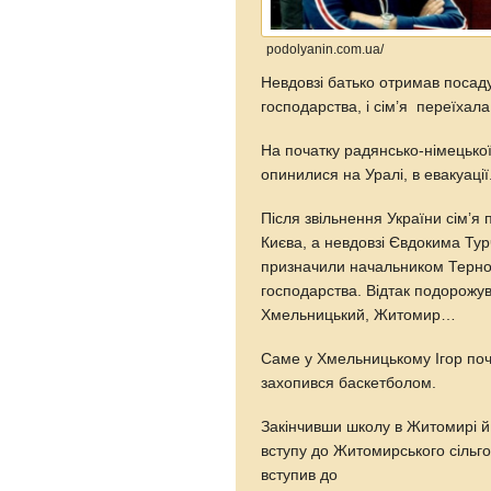
podolyanin.com.ua/
Невдовзі батько отримав посаду 
господарства, і сім’я переїхала
На початку радянсько-німецької
опинилися на Уралі, в евакуаці
Після звільнення України сім’я
Києва, а невдовзі Євдокима Ту
призначили начальником Терноп
господарства. Відтак подорожу
Хмельницький, Житомир…
Саме у Хмельницькому Ігор поч
захопився баскетболом.
Закінчивши школу в Житомирі й
вступу до Житомирського сільго
вступив до