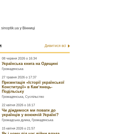
а
sinoptik.ua
у Вінниці
и
Дивитися всі
08 червня 2026 о 16:34
Українська книга на Одещині
Громадянська
27 травня 2026 о 17:37
Презентація «Історії української
Конституції» в Камʼянець-
Подільську
Громадянська
,
Суспільство
22 квітня 2026 о 16:17
Чи діждемося ми поваги до
українців у воюючій Україні?
Громадська думка
,
Громадянська
15 квітня 2026 о 21:57
Як і чому під час війни влада