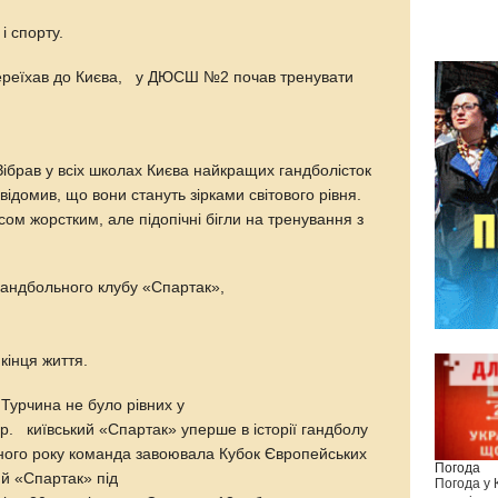
і спорту.
, переїхав до Києва, у ДЮСШ №2 почав тренувати
ібрав у всіх школах Києва найкращих гандболісток
відомив, що вони стануть зірками світового рівня.
м жорстким, але підопічні бігли на тренування з
гандбольного клубу «Спартак»,
 кінця життя.
 Турчина не було рівних у
р. київський «Спартак» уперше в історії гандболу
ного року команда завоювала Кубок Європейських
Погода
ий «Спартак» під
Погода у