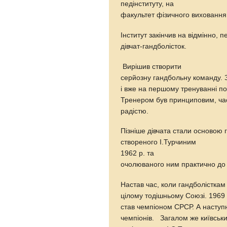
педінституту, на
факультет фізичного виховання 
Інститут закінчив на відмінно
дівчат-гандболісток.
Вирішив створити
серйозну гандбольну команду. З
і вже на першому тренуванні по
Тренером був принциповим, часо
радістю.
Пізніше дівчата стали основою 
створеного І.Турчиним
1962 р. та
очолюваного ним практично до
Настав час, коли гандболісткам
цілому тодішньому Союзі. 1969 
став чемпіоном СРСР. А наступ
чемпіонів. Загалом же київськ