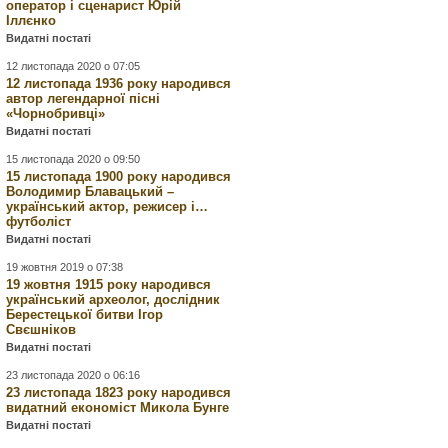
оператор і сценарист Юрій
Іллєнко
Видатні постаті
12 листопада 2020 о 07:05
12 листопада 1936 року народився
автор легендарної пісні
«Чорнобривці»
Видатні постаті
15 листопада 2020 о 09:50
15 листопада 1900 року народився
Володимир Блавацький –
український актор, режисер і…
футболіст
Видатні постаті
19 жовтня 2019 о 07:38
19 жовтня 1915 року народився
український археолог, дослідник
Берестецької битви Ігор
Свєшніков
Видатні постаті
23 листопада 2020 о 06:16
23 листопада 1823 року народився
видатний економіст Микола Бунге
Видатні постаті