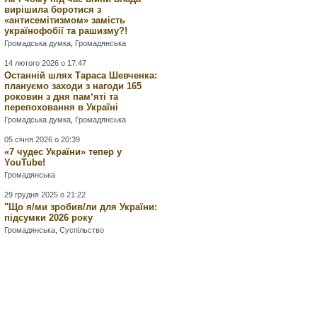
вирішила боротися з
«антисемітизмом» замість
українофобії та рашизму?!
Громадська думка
,
Громадянська
14 лютого 2026 о 17:47
Останній шлях Тараса Шевченка:
плануємо заходи з нагоди 165
роковин з дня памʼяті та
перепоховання в Україні
Громадська думка
,
Громадянська
05 січня 2026 о 20:39
«7 чудес України» тепер у
YouTube!
Громадянська
29 грудня 2025 о 21:22
"Що я/ми зробив/ли для України:
підсумки 2026 року
Громадянська
,
Суспільство