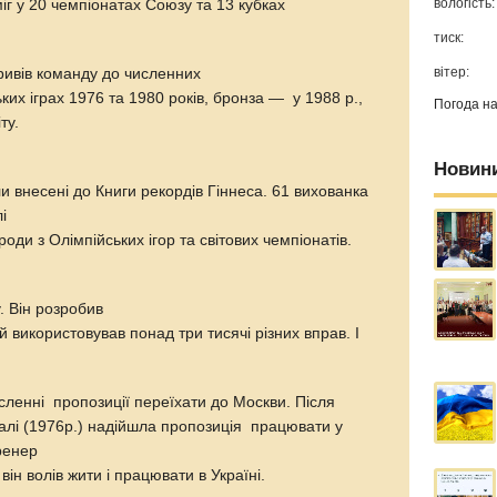
вологість:
іг у 20 чемпіонатах Союзу та 13 кубках
тиск:
вітер:
ривів команду до численних
ких іграх 1976 та 1980 років, бронза — у 1988 р.,
Погода н
віту.
Новин
ли внесені до Книги рекордів Гіннеса. 61 вихованка
і
оди з Олімпійських ігор та світових чемпіонатів.
. Він розробив
й використовував понад три тисячі різних вправ. І
сленні пропозиції переїхати до Москви. Після
алі (1976р.) надійшла пропозиція працювати у
ренер
 він волів жити і працювати в Україні.