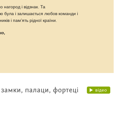
 нагород і відзнак. Та
ю була і залишається любов команди і
ників і пам’ять рідної країни.
ко,