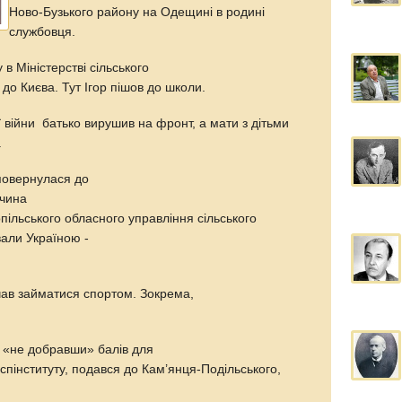
Ново-Бузького району на Одещині в родині
службовця.
в Міністерстві сільського
 до Києва. Тут Ігор пішов до школи.
 війни батько вирушив на фронт, а мати з дітьми
ї.
 повернулася до
рчина
ільського обласного управління сільського
вали Україною -
ав займатися спортом. Зокрема,
 «не добравши» балів для
спінституту, подався до Кам’янця-Подільського,