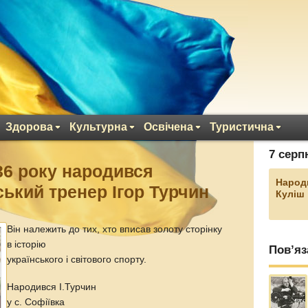
Здорова
Культурна
Освічена
Туристична
7 серп
36 року народився
Народ
ський тренер Ігор Турчин
Куліш
Він належить до тих, хто вписав золоту сторінку
в історію
Пов’яз
українського і світового спорту.
Народився І.Турчин
у с. Софіївка