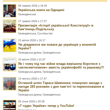
08 червня 2026 о 16:34
Українська книга на Одещині
Громадянська
27 травня 2026 о 17:37
Презентація «Історії української Конституції» в
Камʼянець-Подільську
Громадянська
,
Суспільство
22 квітня 2026 о 16:17
Чи діждемося ми поваги до українців у воюючій
Україні?
Громадська думка
,
Громадянська
15 квітня 2026 о 21:57
Як і чому під час війни влада вирішила боротися з
«антисемітизмом» замість українофобії та рашизму?!
Громадська думка
,
Громадянська
14 лютого 2026 о 17:47
Останній шлях Тараса Шевченка: плануємо заходи з
нагоди 165 роковин з дня памʼяті та перепоховання в
Україні
Громадська думка
,
Громадянська
05 січня 2026 о 20:39
«7 чудес України» тепер у YouTube!
Громадянська