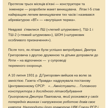
Протягом трьох місяців в’язні — конструктори та
інженери — розробили макет винищувача. Літак І-5 став
найкращим легким винищувачем тих часів і називався
абревіатурою «ВТ» — «внутрішня тюрма».
Невдовзі з’явилися ЛШ («легкий штурмовик»), ТШ-1 і
ТШ-2 («тяжкий штурмовик»), ШОН («штурмовик
особливого призначення»).
Після того, як літаки були успішно випробувані, Дмитра
Григоровича з другою дружиною та дітьми доправили до
Ялти – на відпочинок — у супроводі
тюремного охоронця.
А 10 липня 1931 р. Д.Григорович вийшов на волю за
амністією. Газета «Правда» надрукувала постанову
Центрвиконкому СРСР:
«…Амністувати… Головного
конструктора з дослідного літакобудування
Григоровича Дмитра Павловича, який розкаявся у своїх
попередніх вчинках і напруженою роботою довів своє
каяття. Нагородити його грамотою ЦВК Союзу РСР і