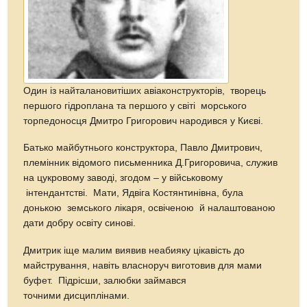
Один із найталановитіших авіаконструкторів, творець
першого гідроплана та першого у світі морського
торпедоносця Дмитро Григорович народився у Києві.
Батько майбутнього конструктора, Павло Дмитрович,
племінник відомого письменника Д.Григоровича, служив
на цукровому заводі, згодом – у військовому
інтендантстві. Мати, Ядвіга Костянтинівна, була
донькою земського лікаря, освіченою й налаштованою
дати добру освіту синові.
Дмитрик іще малим виявив неабияку цікавість до
майстрування, навіть власноруч виготовив для мами
буфет. Підрісши, залюбки займався
точними дисциплінами.