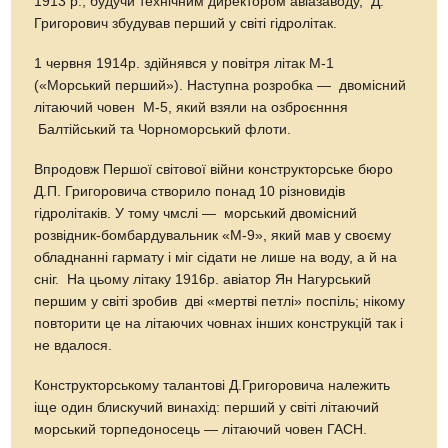
1913 р., будучи технічним директором авіазаводу, Д.
Григорович збудував перший у світі гідролітак.
1 червня 1914р. здійнявся у повітря літак М-1
(«Морський перший»). Наступна розробка — двомісний
літаючий човен М-5, який взяли на озброєнння
Балтійський та Чорноморський флоти.
Впродовж Першої світової війни конструкторське бюро
Д.П. Григоровича створило понад 10 різновидів
гідролітаків. У тому чмслі — морський двомісний
розвідник-бомбардувальник «М-9», який мав у своєму
обладнанні гармату і міг сідати не лише на воду, а й на
сніг. На цьому літаку 1916р. авіатор Ян Нагурський
першим у світі зробив дві «мертві петлі» поспіль; нікому
повторити це на літаючих човнах інших конструкцій так і
не вдалося.
Конструкторському талантові Д.Григоровича належить
іще один блискучий винахід: перший у світі літаючий
морський торпедоносець — літаючий човен ГАСН.