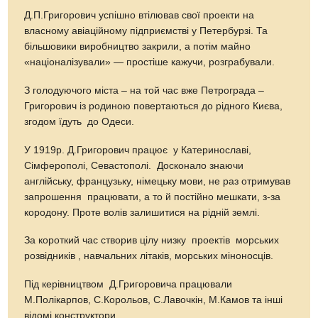
Д.П.Григорович успішно втілював свої проекти на
власному авіаційному підприємстві у Петербурзі. Та
більшовики виробництво закрили, а потім майно
«націоналізували» — простіше кажучи, розграбували.
З голодуючого міста – на той час вже Петрограда –
Григорович із родиною повертаються до рідного Києва,
згодом їдуть до Одеси.
У 1919р. Д.Григорович працює у Катеринославі,
Сімферополі, Севастополі. Досконало знаючи
англійську, французьку, німецьку мови, не раз отримував
запрошення працювати, а то й постійно мешкати, з-за
кородону. Проте волів залишитися на рідній землі.
За короткий час створив цілу низку проектів морських
розвідників , навчальних літаків, морських міноносців.
Під керівництвом Д.Григоровича працювали
М.Полікарпов, С.Корольов, С.Лавочкін, М.Камов та інші
відомі конструктори.