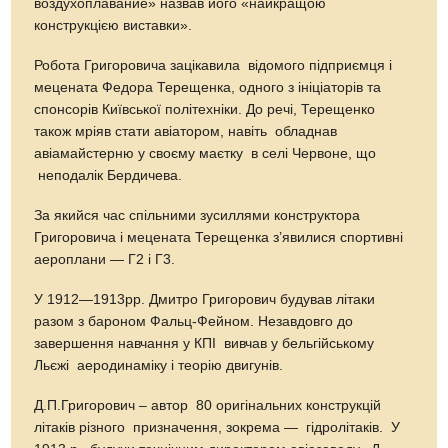
воздухоплавание» назвав його «найкращою
конструкцією виставки».
Робота Григоровича зацікавила відомого підприємця і
мецената Федора Терещенка, одного з ініціаторів та
спонсорів Київської політехніки. До речі, Терещенко
також мріяв стати авіатором, навіть обладнав
авіамайстерню у своєму маєтку в селі Червоне, що
неподалік Бердичева.
За якийся час спільними зусиллями конструктора
Григоровича і мецената Терещенка з’явилися спортивні
аероплани — Г2 і Г3.
У 1912—1913рр. Дмитро Григорович будував літаки
разом з бароном Фальц-Фейном. Незавдовго до
завершення навчання у КПІ вивчав у бельгійському
Льєжі аеродинаміку і теорію двигунів.
Д.П.Григорович – автор 80 оригінальних конструкцій
літаків різного призначення, зокрема — гідролітаків. У