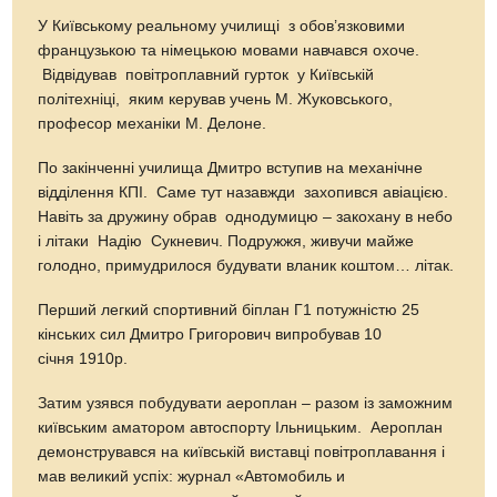
У Київському реальному училищі з обов’язковими
французькою та німецькою мовами навчався охоче.
Відвідував повітроплавний гурток у Київській
політехніці, яким керував учень М. Жуковського,
професор механіки М. Делоне.
По закінченні училища Дмитро вступив на механічне
відділення КПІ. Саме тут назавжди захопився авіацією.
Навіть за дружину обрав однодумицю – закохану в небо
і літаки Надію Сукневич. Подружжя, живучи майже
голодно, примудрилося будувати вланик коштом… літак.
Перший легкий спортивний біплан Г1 потужністю 25
кінських сил Дмитро Григорович випробував 10
січня 1910р.
Затим узявся побудувати аероплан – разом із заможним
київським аматором автоспорту Ільницьким. Аероплан
демонструвався на київській виставці повітроплавання і
мав великий успіх: журнал «Автомобиль и