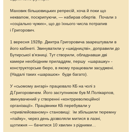
Маховик більшовицьких репресій, хоча й поки що
неквапом, поскрипуючи, — набирав обертів. Почали з
«соціально чужих», що до їхнього числа потрапив
і Григорович.
1 вересня 1928р. Дмитра Григоровича заарештували в
його кабінеті. Звинуватили у «шкідництві», доправили до
Бутирської в’язниці. Тут створили, обладнавши дві
камери необхідним приладдям, першу «шарашку» -
конструкторське бюро, в якому працювали засуджені.
(Надалі таких «шарашок» буде багато).
У «сьомому ангарі» працювало КБ на чолі з
Д.Григоровичем. Його заступником був М.Полікарпов,
звинувачений у створенні «контрреволюційної
організації». Працівники КБ перебували у
«привілейованому» становищі: їм збільшили тюремну
«пайку», через день дозволяли митися в лазні,
щотижня — бачитися 10 хвилин з рідними…