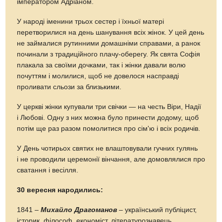
імператором Адріаном.
У народі іменини трьох сестер і їхньої матері
перетворилися на день шанування всіх жінок. У цей день
не займалися рутинними домашніми справами, а ранок
починали з традиційного плачу-оберегу. Як свята Софія
плакала за своїми дочками, так і жінки давали волю
почуттям і молилися, щоб не довелося насправді
проливати сльози за близькими.
У церкві жінки купували три свічки — на честь Віри, Надії
і Любові. Одну з них можна було принести додому, щоб
потім ще раз разом помолитися про сім'ю і всіх родичів.
У День чотирьох святих не влаштовували гучних гулянь
і не проводили церемонії вінчання, але домовлялися про
сватання і весілля.
30 вересня народились:
1841 –
Михайло Драгоманов
– український публіцист,
історик, філософ, економіст, літературознавець,