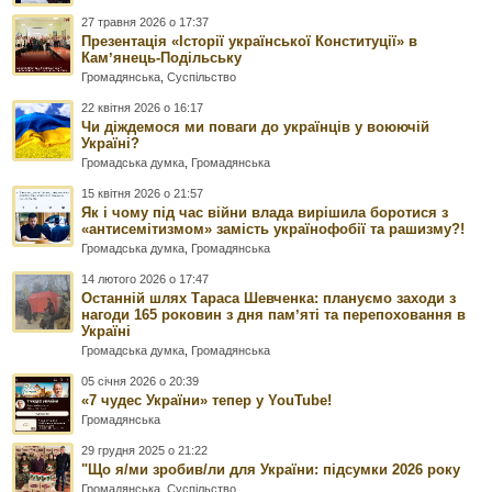
27 травня 2026 о 17:37
Презентація «Історії української Конституції» в
Камʼянець-Подільську
Громадянська
,
Суспільство
22 квітня 2026 о 16:17
Чи діждемося ми поваги до українців у воюючій
Україні?
Громадська думка
,
Громадянська
15 квітня 2026 о 21:57
Як і чому під час війни влада вирішила боротися з
«антисемітизмом» замість українофобії та рашизму?!
Громадська думка
,
Громадянська
14 лютого 2026 о 17:47
Останній шлях Тараса Шевченка: плануємо заходи з
нагоди 165 роковин з дня памʼяті та перепоховання в
Україні
Громадська думка
,
Громадянська
05 січня 2026 о 20:39
«7 чудес України» тепер у YouTube!
Громадянська
29 грудня 2025 о 21:22
"Що я/ми зробив/ли для України: підсумки 2026 року
Громадянська
,
Суспільство