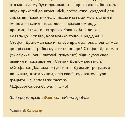
гетьманському були драгомани – перекладачі або взагалі
люди причетні до якоїсь місії, посольства, урядовці для
справ дипломатичних. З часом назва ця могла стати й
іменем власним, як сталося з прізвищем роду
драгоманівського, на зразок Коваль, Коваленко,
Ковальчук, Кобзар, Кобзаренко тощо. Прадід наш
Стефан Драгоман вже й не був драгоманом, а однак мав
це прізвище. Треба зауважити, що цей Стефан Драгоман
(як свідчить один актовий документ) підписував своє
ймення й прізвище не «Степан Драгомановъ», а
«Стефанос Драгоман» і до того – буквами грецькими,
лишивши, таким чином, слід своєї родової культури
грецької.»
(Зі спогадів сестри
М.Драгоманова Олени Пчілки)
За інформацією «
Факти
», «Рідна країна»
Розділи:
Календар