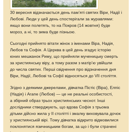
30 вересня відзначається день пам’яті святих Віри, Надії і
Любові. Люди у цей день спостерігали за журавлями:
якщо вони полетять, то на Покров (14 жовтня) буде
мороз, а ні, то зима буде пізньою.
Сьогодні прийнято вітати жінок з іменами Віра, Надія,
Любов та Софія. А Церква в цей день згадує історію
юних мешканок Риму, що прийняли мученицьку смерть
за християнську віру, а тому разом з матір'ю увійшли
до числа святих. Перші свідчення про відзначення дня
Віри, Надії, Любові та Софії відносяться до VII століття.
Згідно з деякими джерелами, дівчатка Пістіс (Віра), Елпіс
(Надія) і Агапе (Любов) — це не реальні особистості,
а збірний образ трьох християнських чеснот. Інші
дослідники стверджують, що вдова Софія з трьома
дітьми дійсно жила у II столітті і змалку виховувала дочок
у християнській вірі. Тому дівчатка відкрито відмовилися
поклонятися язичницьким богам, за що і були страчені