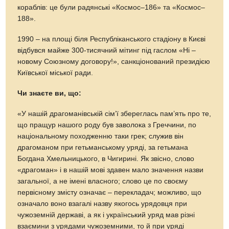
кораблів: це були радянські «Космос–186» та «Космос–
188».
1990 – на площі біля Республіканського стадіону в Києві
відбувся майже 300-тисячний мітинг під гаслом «Ні –
новому Союзному договору!», санкціонований президією
Київської міської ради.
Чи знаєте ви, що:
«У нашій драгоманівській сім’ї збереглась пам’ять про те,
що пращур нашого роду був заволока з Греччини, по
національному походженню таки грек; служив він
драгоманом при гетьманському уряді, за гетьмана
Богдана Хмельницького, в Чигирині. Як звісно, слово
«драгоман» і в нашій мові здавен мало значення назви
загальної, а не імені власного; слово це по своєму
первісному змісту означає – перекладач; можливо, що
означало воно взагалі назву якогось урядовця при
чужоземній державі, а як і український уряд мав різні
взаємини з урядами чужоземними, то й при уряді