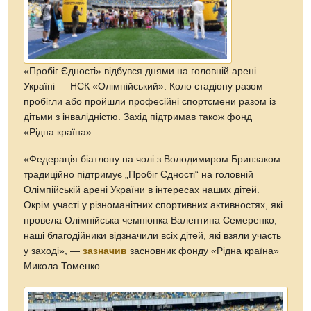
«Пробіг Єдності» відбувся днями на головній арені
Україні — НСК «Олімпійський». Коло стадіону разом
пробігли або пройшли професійні спортсмени разом із
дітьми з інвалідністю. Захід підтримав також фонд
«Рідна країна».
«Федерація біатлону на чолі з Володимиром Бринзаком
традиційно підтримує „Пробіг Єдності“ на головній
Олімпійській арені України в інтересах наших дітей.
Окрім участі у різноманітних спортивних активностях, які
провела Олімпійська чемпіонка Валентина Семеренко,
наші благодійники відзначили всіх дітей, які взяли участь
у заході», —
зазначив
засновник фонду «Рідна країна»
Микола Томенко.