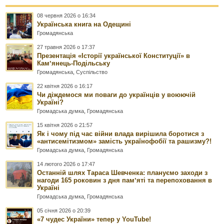
08 червня 2026 о 16:34
Українська книга на Одещині
Громадянська
27 травня 2026 о 17:37
Презентація «Історії української Конституції» в
Камʼянець-Подільську
Громадянська
,
Суспільство
22 квітня 2026 о 16:17
Чи діждемося ми поваги до українців у воюючій
Україні?
Громадська думка
,
Громадянська
15 квітня 2026 о 21:57
Як і чому під час війни влада вирішила боротися з
«антисемітизмом» замість українофобії та рашизму?!
Громадська думка
,
Громадянська
14 лютого 2026 о 17:47
Останній шлях Тараса Шевченка: плануємо заходи з
нагоди 165 роковин з дня памʼяті та перепоховання в
Україні
Громадська думка
,
Громадянська
05 січня 2026 о 20:39
«7 чудес України» тепер у YouTube!