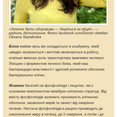
«Хочете бути здоровими — беріться за яйця!», —
радить дієтологиня. Фото facebook.com/Doctor-dietitian
Oksana Skytalinska
Білок
майже весь він складається із альбуміну, який
швидко засвоюється і миттєво включається в роботу,
оскільки виконує роль транспортера важливих молекул.
Лізоцим є ферментом яєчного білка, який має
бактерицидні властивості і здатний розчиняти оболонки
бактеріальних клітин.
Жовток
багатий на фосфоліпіди і лецитин, які є
основним компонентом мембран клітинних структур. Від
вмісту фосфоліпідів залежить проникність клітинних
оболонок, засвоєння жирів та захист від ожиріння
печінки. Нестача фосфоліпідів в раціоні призводить до
накопичення жиру в печінці, до її ожиріння, а потім і до