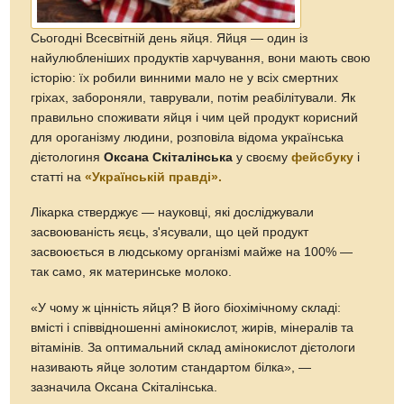
Сьогодні Всесвітній день яйця. Яйця — один із
найулюбленіших продуктів харчування, вони мають свою
історію: їх робили винними мало не у всіх смертних
гріхах, забороняли, таврували, потім реабілітували. Як
правильно споживати яйця і чим цей продукт корисний
для ороганізму людини, розповіла відома українська
дієтологиня
Оксана Скіталінська
у своєму
фейсбуку
і
статті на
«Українській правді».
Лікарка стверджує — науковці, які досліджували
засвоюваність яєць, з'ясували, що цей продукт
засвоюється в людському організмі майже на 100% —
так само, як материнське молоко.
«У чому ж цінність яйця? В його біохімічному складі:
вмісті і співвідношенні амінокислот, жирів, мінералів та
вітамінів. За оптимальний склад амінокислот дієтологи
називають яйце золотим стандартом білка», —
зазначила Оксана Скіталінська.