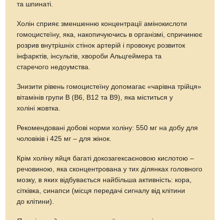
та шпинаті.
Холін сприяє зменшенню концентрації амінокислоти
гомоцистеїну, яка, накопичуючись в організмі, спричинює
розрив внутрішніх стінок артерій і провокує розвиток
інфарктів, інсультів, хвороби Альцгеймера та
старечого недоумства.
Знизити рівень гомоцистеїну допомагає «чарівна трійця»
вітамінів групи В (В6, В12 та В9), яка міститься у
холіні жовтка.
Рекомендовані добові норми холіну: 550 мг на добу для
чоловіків і 425 мг – для жінок.
Крім холіну яйця багаті докозагексаєновою кислотою –
речовиною, яка сконцентрована у тих ділянках головного
мозку, в яких відбувається найбільша активність: кора,
сітківка, синапси (місця передачі сигналу від клітини
до клітини).