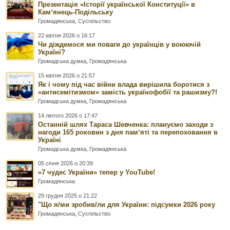
Презентація «Історії української Конституції» в
Камʼянець-Подільську
Громадянська
,
Суспільство
22 квітня 2026 о 16:17
Чи діждемося ми поваги до українців у воюючій
Україні?
Громадська думка
,
Громадянська
15 квітня 2026 о 21:57
Як і чому під час війни влада вирішила боротися з
«антисемітизмом» замість українофобії та рашизму?!
Громадська думка
,
Громадянська
14 лютого 2026 о 17:47
Останній шлях Тараса Шевченка: плануємо заходи з
нагоди 165 роковин з дня памʼяті та перепоховання в
Україні
Громадська думка
,
Громадянська
05 січня 2026 о 20:39
«7 чудес України» тепер у YouTube!
Громадянська
29 грудня 2025 о 21:22
"Що я/ми зробив/ли для України: підсумки 2026 року
Громадянська
,
Суспільство