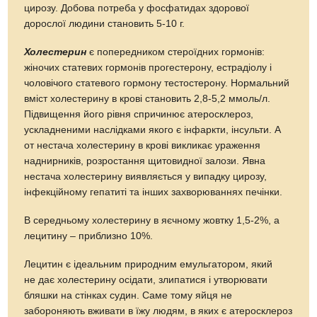
цирозу. Добова потреба у фосфатидах здорової
дорослої людини становить 5-10 г.
Холестерин
є попередником стероїдних гормонів:
жіночих статевих гормонів прогестерону, естрадіолу і
чоловічого статевого гормону тестостерону. Нормальний
вміст холестерину в крові становить 2,8-5,2 ммоль/л.
Підвищення його рівня спричинює атеросклероз,
ускладненими наслідками якого є інфаркти, інсульти. А
от нестача холестерину в крові викликає ураження
наднирників, розростання щитовидної залози. Явна
нестача холестерину виявляється у випадку цирозу,
інфекційному гепатиті та інших захворюваннях печінки.
В середньому холестерину в яєчному жовтку 1,5-2%, а
лецитину – приблизно 10%.
Лецитин є ідеальним природним емульгатором, який
не дає холестерину осідати, злипатися і утворювати
бляшки на стінках судин. Саме тому яйця не
забороняють вживати в їжу людям, в яких є атеросклероз