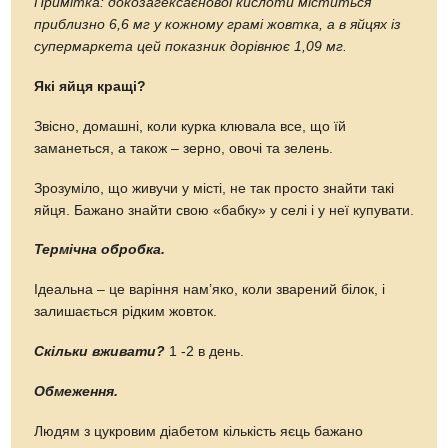
Примітка: докозагексаєнової кислоти міститься
приблизно 6,6 мг у кожному грамі жовтка, а в яйцях із
супермаркета цей показник дорівнює 1,09 мг.
Які яйця кращі?
Звісно, домашні, коли курка клювала все, що їй
заманеться, а також – зерно, овочі та зелень.
Зрозуміло, що живучи у місті, не так просто знайти такі
яйця. Бажано знайти свою «бабку» у селі і у неї купувати.
Термічна обробка.
Ідеальна – це варіння нам’яко, коли зварений білок, і
залишається рідким жовток.
Скільки вживати?
1 -2 в день.
Обмеження.
Людям з цукровим діабетом кількість яєць бажано