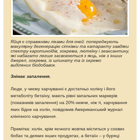
Яйця є справжніми ліками для очей: попереджують
макулярну дегенерацію сітківки та катаракту завдяки
спектру каротиноїдів, зокрема, лютеїну і зеаксантину,
які набагато легше засвоюються з яєць, ніж з інших
джерел, зокрема, із шпинату та із окремо
виділених біодобавок.
Знімає запалення.
Люди, у чиєму харчуванні є достатньо холіну і його
метаболіту бетаїну, мають рівні запальних маркерів
(показників запалення) на 20% нижче, ніж ті, харчування
яких бідне на холін, повідомив Американський журнал
клінічного харчування.
Примітка: холін, крім яєчного жовтка міститься у соєвих
бобах та деяких інших продуктах, а бетаїн – у буряці