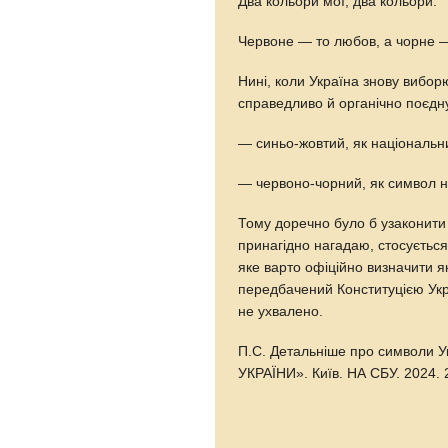
Два кольори мої, два кольори:
Червоне — то любов, а чорне 
Нині, коли Україна знову виб
справедливо й органічно поєдну
— синьо-жовтий, як національн
— червоно-чорний, як символ н
Тому доречно було б узаконити 
принагідно нагадаю, стосується
яке варто офіційно визначити я
передбачений Конституцією Укр
не ухвалено.
П.С. Детальніше про символи
УКРАЇНИ». Київ. НА СБУ. 2024. 