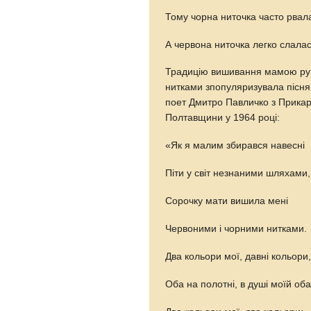
Тому чорна ниточка часто рвал
А червона ниточка легко слал
Традицію вишивання мамою руш
нитками зпопуляризувала пісня 
поет Дмитро Павличко з Прикар
Полтавщини у 1964 році:
«Як я малим збирався навесні
Піти у світ незнаними шляхами,
Сорочку мати вишила мені
Червоними і чорними нитками.
Два кольори мої, давні кольори
Оба на полотні, в душі моїй оба