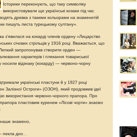
Історики переконують, що таку символіку
використовували ще українські козаки під час
аводять древка з такими кольорами на знаменитій
заки пишуть листа турецькому султану».
а зʼявилася на кокарді членів ордену «Лицарство
нських січових стрільців у 1916 році. Вважається, що
в Лепкий запропонував створити орден —
алювання характерів і плекання товариської
у носили відзнаку (кокарду) — червоно-чорну
.
дтримали українські пластуни й у 1927 році
ен Залізної Остроги» (ОЗОН), який продовжив ідеї
ицію використання червоно-чорного прапора. Про
прапора пластовим куренем «Лісові чорти» знаємо
:
 наше знамено,
 — пекла дно…