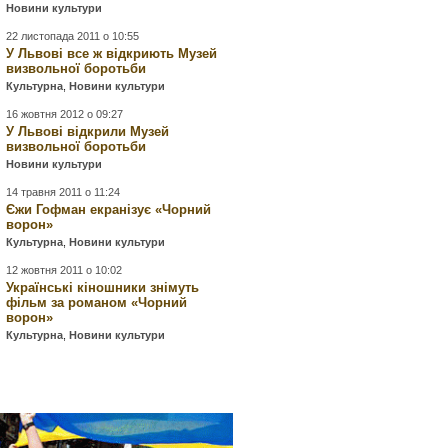
Новини культури
22 листопада 2011 о 10:55
У Львові все ж відкриють Музей
визвольної боротьби
Культурна
,
Новини культури
16 жовтня 2012 о 09:27
У Львові відкрили Музей
визвольної боротьби
Новини культури
14 травня 2011 о 11:24
Єжи Гофман екранізує «Чорний
ворон»
Культурна
,
Новини культури
12 жовтня 2011 о 10:02
Українські кіношники знімуть
фільм за романом «Чорний
ворон»
Культурна
,
Новини культури