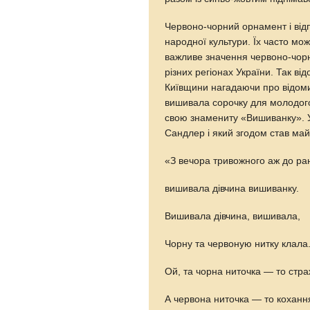
Червоно-чорний орнамент і від
народної культури. Їх часто мо
важливе значення червоно-чорн
різних регіонах України. Так в
Київщини нагадаючи про відоми
вишивала сорочку для молодого,
свою знамениту «Вишиванку». У
Сандлер і який згодом став май
«З вечора тривожного аж до ра
вишивала дівчина вишиванку.
Вишивала дівчина, вишивала,
Чорну та червоную нитку клала
Ой, та чорна ниточка — то стр
А червона ниточка — то коханн