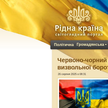
Громадянська
Політична
Червоно-чорний 
визвольної боро
26 серпня 2025 о 08:31