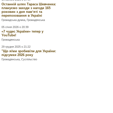
Останній шлях Тараса Шевченка:
плануємо заходи з нагоди 165
роковин з дня памʼяті та
перепоховання в Україні
Громадська думка
,
Громадянська
05 січня 2026 о 20:39
«7 чудес України» тепер у
YouTube!
Громадянська
29 грудня 2025 о 21:22
"Що я/ми зробив/ли для України:
підсумки 2026 року
Громадянська
,
Суспільство