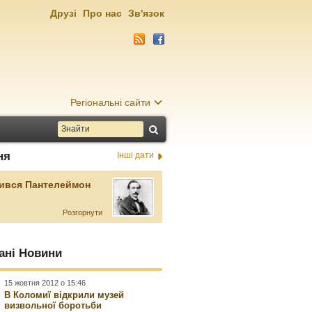
Друзі
Про нас
Зв'язок
Регіональні сайти
ня
Інші дати
ився Пантелеймон
Розгорнути
ані Новини
15 жовтня 2012 о 15:46
В Коломиї відкрили музей
визвольної боротьби