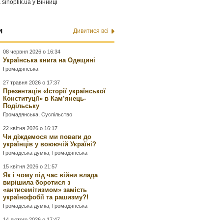
а
sinoptik.ua
у Вінниці
и
Дивитися всі
08 червня 2026 о 16:34
Українська книга на Одещині
Громадянська
27 травня 2026 о 17:37
Презентація «Історії української
Конституції» в Камʼянець-
Подільську
Громадянська
,
Суспільство
22 квітня 2026 о 16:17
Чи діждемося ми поваги до
українців у воюючій Україні?
Громадська думка
,
Громадянська
15 квітня 2026 о 21:57
Як і чому під час війни влада
вирішила боротися з
«антисемітизмом» замість
українофобії та рашизму?!
Громадська думка
,
Громадянська
14 лютого 2026 о 17:47