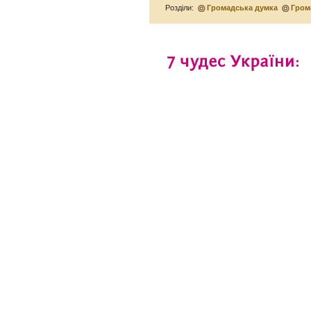
Розділи:
Громадська думка
Гром