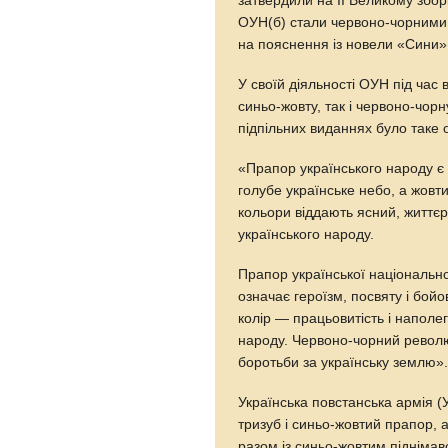
затвердили на II Великому зборі
ОУН(б) стали червоно-чорними.
на пояснення із новели «Сини
У своїй діяльності ОУН під час
синьо-жовту, так і червоно-чорн
підпільних виданнях було таке
«Прапор українського народу є 
голубе українське небо, а жовти
кольори віддають ясний, життє
українського народу.
Прапор української національн
означає героїзм, посвяту і бойо
колір — працьовитість і наполег
народу. Червоно-чорний револю
боротьби за українську землю»
Українська повстанська армія 
тризуб і синьо-жовтий прапор, а
разом із синьо-жовтим піднімав