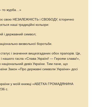
— то журба…»
орює свою НЕЗАЛЕЖНІСТЬ і СВОБОДУ, історично
ється наші традиційні кольори:
ий і державний символ;
аціонально-визвольної боротьби.
статус і значення вищезгаданих обох прапорів. Це,
 і нашого гасла «Слава Україні! — Героям слава!»,
к національний девіз України. Тим паче, що
аїни Закон «Про державні символи України» досі
 України у моїй книжці «АБЕТКА ГРОМАДЯНИНА
236 с.