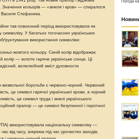
 ОУН в 1941 році. Так новий прапор і відзнака
Погода н
 Значення кольорів — «земля і кров» — спиралося
» Василя Стефаника.
Новин
 війни тав повоєнний період використовувала як
у символіку. У багатьох тогочасних українських
 обґрунтування використання символіки:
синьо-жовтого кольору. Синій колір відображає
й колір — золоте гаряче українське сонце. Ці
радісний, волелюбний зміст духовности
о-визвольної боротьби є червоно-чорний. Червоний
вість, це символ гарячої української крови, а чорний
ливість, це символ труда і землі українського
ційний прапор — це символ безупинної і героїчної
.
(УПА) використовувала національну символіку —
 час від часу, зокрема під час урочистих заходів,
ся і червоно-чорний прапор.