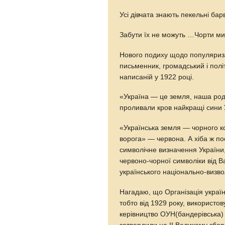
Усі дівчата знають пекельні барв
Забути їх не можуть …Чорти ми 
Нового подиху щодо популяриза
письменник, громадський і полі
написаній у 1922 році.
«Україна — це земля, наша родю
проливали кров найкращі сини 
«Українська земля — чорного ко
ворога» — червона. А хіба ж п
символічне визначення Україн
червоно-чорної символіки від 
українського національно-визво
Нагадаю, що Організація україн
тобто від 1929 року, використо
керівництво ОУН(бандерівська) 