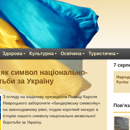
Здорова
Культурна
Освічена
Туристична
7 серп
як символ національно-
Народ
тьби за Україну
Куліш
З огляду на ініціативу президента Польщі Кароля
Навроцького заборонити «бандерівську символіку»
Пов’яз
на законодавчому рівні, подаю короткий екскурс в
історію нашого символу національно-визвольної
боротьби за Україну.