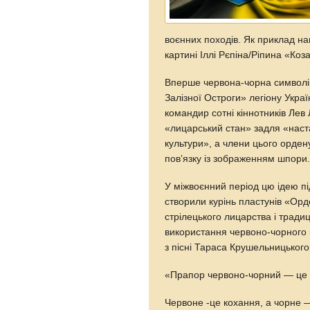
воєнних походів. Як приклад н
картині Іллі Рєпіна/Ріпина «Ко
Вперше червона-чорна символік
Залізної Остроги» легіону Украї
командир сотні кіннотників Ле
«лицарський стан» задля «наст
культури», а члени цього орден
повʼязку із зображенням шпори
У міжвоєнний період цю ідею пі
створили курінь пластунів «Орд
стрілецького лицарства і трад
використання червоно-чорного 
з пісні Тараса Крушельницького
«Прапор червоно-чорний — це
Червоне -це кохання, а чорне