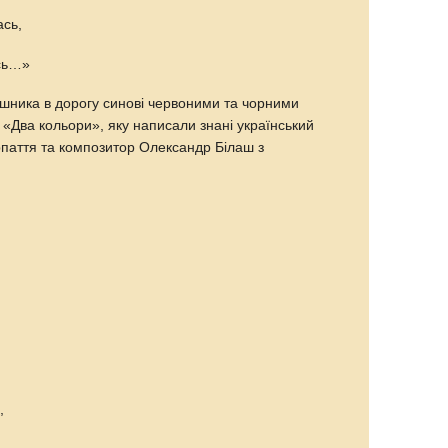
ась,
ась…»
ника в дорогу синові червоними та чорними
«Два кольори», яку написали знані український
паття та композитор Олександр Білаш з
,
,