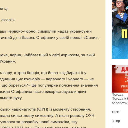
и ці,
лісові!»
ції червоно-чорної символіки надав український
тичний діяч Василь Стефаник у своїй новелі «Сини»,
ча, чорна, найбагатший у світі чорнозем, за який
Украни».
льору, а кров борців, що йшла «відбирати її у
оєднання цих кольорів — червоного і чорного — не
и, що бореться?» Це популярне пояснення значення
Василя Стефаника часто використовували діячі
Погода
льного руху.
Погода у
вологість:
ських націоналістів (ОУН) із моменту створення,
тиск:
вувала синьо-жовту символіку. А після розколу ОУН
вітер:
узялося за розробку нової символіки, яку