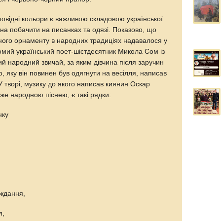
повідні кольори є важливою складовою української
жна побачити на писанках та одязі. Показово, що
ого орнаменту в народних традиціях надавалося у
ідомий український поет-шістдесятник Микола Сом із
й народний звичай, за яким дівчина після заручин
 яку він повинен був одягнути на весілля, написав
 творі, музику до якого написав киянин Оскар
же народною піснею, є такі рядки:
нку
.
аждання,
я,