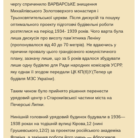
чергу спричинило ВАРВАРСЬКЕ знищення
Михайлівського Золотоверхого монастиря і
Трьохсвятительської церкви. Після дискусій та пошуку
оптимального проекту підготовчі будівельні роботи
розтяглися на період 1934- 1939 років. Чого варта була
лиша дискусія про висоту памʼятника Леніну
(пропонувалося від 40 до 70 метрів). Не вдаючись у
причини провалу цього грандіозного комуністичного
плану, зазначу лише, що за 5 років вдалося збудувати
лише одну будівлю для Ради народних комісарів УСРР,
яку однак її згодом передали ЦК КП(б)У.(Тепер це
будівля МЗС України).
Таким чином було прийнято рішення перенести
урядовий центр з Старокиївської частини міста на
Печерські Липки.
Нинішній головний урядовий будинок будували в 1936—
1938 роках на тодішній вулиці Кірова,12 (нині
Грушевського,12/2) за проектом російського академіка
Фоміна, а закінчив роботи його учень — Абросимов.