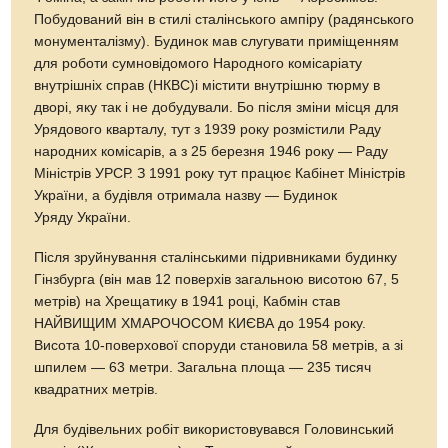
Побудований він в стилі сталінського ампіру (радянського
монументалізму). Будинок мав слугувати приміщенням
для роботи сумновідомого Народного комісаріату
внутрішніх справ (НКВС)і містити внутрішню тюрму в
дворі, яку так і не добудували. Бо після зміни місця для
Урядового кварталу, тут з 1939 року розмістили Раду
народних комісарів, а з 25 березня 1946 року — Раду
Міністрів УРСР. З 1991 року тут працює Кабінет Міністрів
України, а будівля отримала назву — Будинок
Уряду України.
Після зруйнування сталінськими підривниками будинку
Гінзбурга (він мав 12 поверхів загальною висотою 67, 5
метрів) на Хрещатику в 1941 році, Кабмін став
НАЙВИЩИМ ХМАРОЧОСОМ КИЄВА до 1954 року.
Висота 10-поверхової споруди становила 58 метрів, а зі
шпилем — 63 метри. Загальна площа — 235 тисяч
квадратних метрів.
Для будівельних робіт використовувався Головинський