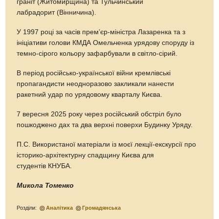
граніт (Житомирщина) та Тульчинський
лабрадорит (Вінничина).
У 1997 році за часів премʼєр-міністра Лазаренка та з
ініціативи голови КМДА Омельченка урядову споруду із
темно-сірого кольору зафарбували в світло-сірий.
В період російсько-української війни кремлівські
пропагандисти неодноразово закликали нанести
ракетний удар по урядовому кварталу Києва.
7 вересня 2025 року через російський обстріл було
пошкоджено дах та два верхні поверхи Будинку Уряду.
П.С. Використаної матеріали із моєї лекції-екскурсії про
історико-архітектурну спадщину Києва для
студентів КНУБА.
Микола Томенко
Розділи:
Аналітика
Громадянська