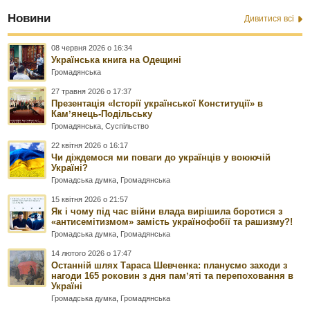
Новини
Дивитися всі
08 червня 2026 о 16:34
Українська книга на Одещині
Громадянська
27 травня 2026 о 17:37
Презентація «Історії української Конституції» в
Камʼянець-Подільську
Громадянська
,
Суспільство
22 квітня 2026 о 16:17
Чи діждемося ми поваги до українців у воюючій
Україні?
Громадська думка
,
Громадянська
15 квітня 2026 о 21:57
Як і чому під час війни влада вирішила боротися з
«антисемітизмом» замість українофобії та рашизму?!
Громадська думка
,
Громадянська
14 лютого 2026 о 17:47
Останній шлях Тараса Шевченка: плануємо заходи з
нагоди 165 роковин з дня памʼяті та перепоховання в
Україні
Громадська думка
,
Громадянська