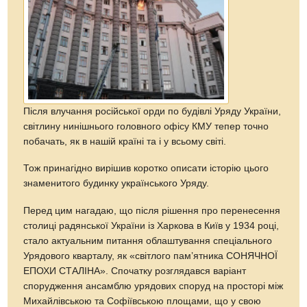
Після влучання російської орди по будівлі Уряду України,
світлину нинішнього головного офісу КМУ тепер точно
побачать, як в нашій країні та і у всьому світі.
Тож принагідно вирішив коротко описати історію цього
знаменитого будинку українського Уряду.
Перед цим нагадаю, що після рішення про перенесення
столиці радянської України із Харкова в Київ у 1934 році,
стало актуальним питання облаштування спеціального
Урядового кварталу, як «світлого памʼятника СОНЯЧНОЇ
ЕПОХИ СТАЛІНА». Спочатку розглядався варіант
спорудження ансамблю урядових споруд на просторі між
Михайлівською та Софіївською площами, що у свою